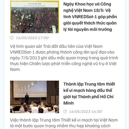
Ngày Khoa học và Công
nghệ Việt Nam 18/5: Vệ
tinh VNREDSat-1 góp phần
giải quyết thách thức quản
lý tài nguyên môi trường
16/05/2023 17:00’
Vệ tinh quan sát Trái đất đầu tiên của Việt Nam
VNREDSat-1 được phóng thành công lên quỹ đạo vào
ngày 7/5/2013 ghi dấu mốc quan trọng trong quá trình
thực hiện Chiến lược phát triển công nghệ vũ trụ ở Việt
Nam.
Thành lập Trung tâm thiết
kế vi mạch hàng đầu thế
giới tại Thành phố Hồ Chí
Minh
16/05/2023 16:30’
Việc thành lập Trung tâm Thiết kế vi mạch tại Việt Nam
là một bước quan trọng nhằm thu hẹp khoảng cách