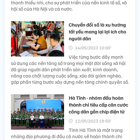
thanh thiếu nhi, cho sự phát triển của nền kinh tế số, xã
hội số của Hà Nội và cả nước.
Chuyển đổi số là xu hướng
tất yếu mang lại lợi ích cho
người dân
14/05/2023 10:00’
Việc từng bước đẩy mạnh
sử dụng các nền tảng số trong mọi mặt đời sống xã hội
đã giúp người dân phát triển sản xuất, kinh doanh,
nâng cao chất lượng cuộc sống, xóa đói giảm nghèo,
góp phần từng bước xây dựng nền tảng chính quyền số.
Hà Tĩnh - nhóm đầu hoàn
thành chỉ tiêu cấp căn cước
công dân gắn chíp điện tử
12/05/2023 18:50’
Tỉnh Hà Tĩnh là một trong
những địa phương đi đầu cả nước về hoàn thành chỉ