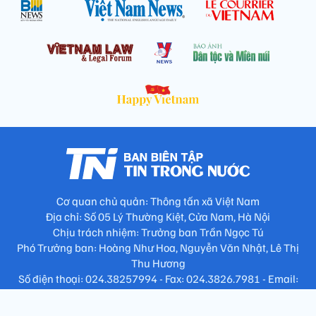
Cơ quan chủ quản: Thông tấn xã Việt Nam
Địa chỉ: Số 05 Lý Thường Kiệt, Cửa Nam, Hà Nội
Chịu trách nhiệm: Trưởng ban Trần Ngọc Tú
Phó Trưởng ban: Hoàng Như Hoa, Nguyễn Văn Nhật, Lê Thị
Thu Hương
Số điện thoại: 024.38257994 - Fax: 024.3826.7981 - Email:
tap.phongbien@gmail.com