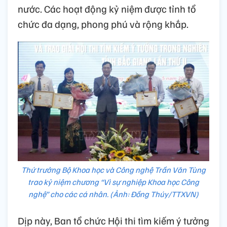
nước. Các hoạt động kỷ niệm được tỉnh tổ
chức đa dạng, phong phú và rộng khắp.
Thứ trưởng Bộ Khoa học và Công nghệ Trần Văn Tùng
trao kỷ niệm chương “Vì sự nghiệp Khoa học Công
nghệ” cho các cá nhân. (Ảnh: Đồng Thúy/TTXVN)
Dịp này, Ban tổ chức Hội thi tìm kiếm ý tưởng