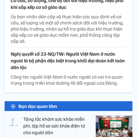
Cơ cấu, số lượng, chế độ đối với hiệu trưởng, hiệu phó
khi sắp xếp cơ sở giáo dục
Ủy ban nhân dân cấp xã thực hiện các quy định về cơ
cấu, số lượng và một số chính sách đối với hiệu trưởng,
phó hiệu trưởng, nhân sự hỗ trợ giáo dục khi thực hiện
sắp xếp cơ sở giáo dục mầm non, phổ thông công lập
cấp xã.
Nghị quyết số 23-NQ/TW: Người Việt Nam ở nước
ngoài là bộ phận đặc biệt trong khối đại đoàn kết toàn
dân tộc
Công tác người Việt Nam ở nước ngoài có vai trò quan
trọng trong triển khai đường lối đối ngoại của Đảng.
Bạn đọc quan tâm
Tăng tốc khám sức khỏe miễn
phí, lập hồ sơ sức khỏe điện tử
cho người dân