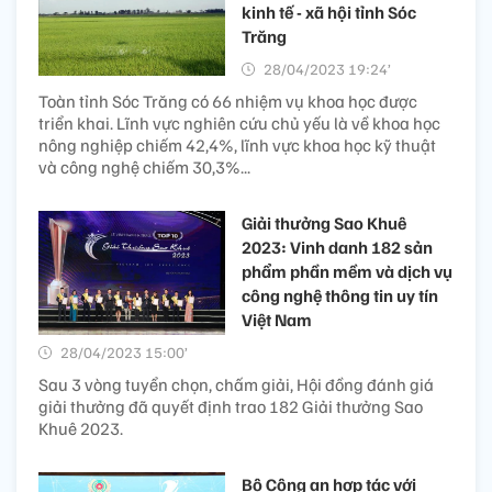
kinh tế - xã hội tỉnh Sóc
Trăng
28/04/2023 19:24’
Toàn tỉnh Sóc Trăng có 66 nhiệm vụ khoa học được
triển khai. Lĩnh vực nghiên cứu chủ yếu là về khoa học
nông nghiệp chiếm 42,4%, lĩnh vực khoa học kỹ thuật
và công nghệ chiếm 30,3%...
Giải thưởng Sao Khuê
2023: Vinh danh 182 sản
phẩm phần mềm và dịch vụ
công nghệ thông tin uy tín
Việt Nam
28/04/2023 15:00’
Sau 3 vòng tuyển chọn, chấm giải, Hội đồng đánh giá
giải thưởng đã quyết định trao 182 Giải thưởng Sao
Khuê 2023.
Bộ Công an hợp tác với