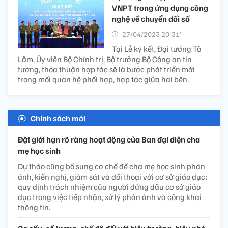
VNPT trong ứng dụng công
nghệ về chuyển đối số
27/04/2023 20:31’
Tại Lễ ký kết, Đại tướng Tô
Lâm, Ủy viên Bộ Chính trị, Bộ trưởng Bộ Công an tin
tưởng, thỏa thuận hợp tác sẽ là bước phát triển mới
trong mối quan hệ phối hợp, hợp tác giữa hai bên.
Chính sách mới
Đặt giới hạn rõ ràng hoạt động của Ban đại diện cha
mẹ học sinh
Dự thảo cũng bổ sung cơ chế để cha mẹ học sinh phản
ánh, kiến nghị, giám sát và đối thoại với cơ sở giáo dục;
quy định trách nhiệm của người đứng đầu cơ sở giáo
dục trong việc tiếp nhận, xử lý phản ánh và công khai
thông tin.