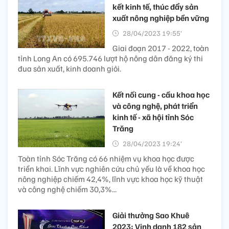
kết kinh tế, thúc đẩy sản
xuất nông nghiệp bền vững
28/04/2023 19:55’
Giai đoạn 2017 - 2022, toàn
tỉnh Long An có 695.746 lượt hộ nông dân đăng ký thi
đua sản xuất, kinh doanh giỏi.
Kết nối cung - cầu khoa học
và công nghệ, phát triển
kinh tế - xã hội tỉnh Sóc
Trăng
28/04/2023 19:24’
Toàn tỉnh Sóc Trăng có 66 nhiệm vụ khoa học được
triển khai. Lĩnh vực nghiên cứu chủ yếu là về khoa học
nông nghiệp chiếm 42,4%, lĩnh vực khoa học kỹ thuật
và công nghệ chiếm 30,3%...
Giải thưởng Sao Khuê
2023: Vinh danh 182 sản