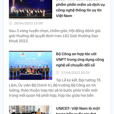
phẩm phần mềm và dịch vụ
công nghệ thông tin uy tín
Việt Nam
28/04/2023 15:00’
Sau 3 vòng tuyển chọn, chấm giải, Hội đồng đánh giá
giải thưởng đã quyết định trao 182 Giải thưởng Sao
Khuê 2023.
Bộ Công an hợp tác với
VNPT trong ứng dụng công
nghệ về chuyển đối số
27/04/2023 20:31’
Tại Lễ ký kết, Đại tướng Tô
Lâm, Ủy viên Bộ Chính trị, Bộ trưởng Bộ Công an tin
tưởng, thỏa thuận hợp tác sẽ là bước phát triển mới
trong mối quan hệ phối hợp, hợp tác giữa hai bên.
UNICEF: Việt Nam là một
trong bốn quốc gia đạt