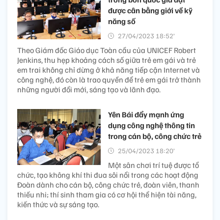
được cân bằng giới về kỹ
năng số
27/04/2023 18:52’
Theo Giám đốc Giáo dục Toàn cầu của UNICEF Robert
Jenkins, thu hẹp khoảng cách số giữa trẻ em gái và trẻ
em trai không chỉ dừng ở khả năng tiếp cận Internet và
công nghệ, đó còn là trao quyền để trẻ em gái trở thành
những người đổi mới, sáng tạo và lãnh đạo.
Yên Bái đẩy mạnh ứng
dụng công nghệ thông tin
trong cán bộ, công chức trẻ
25/04/2023 18:20’
Một sân chơi trí tuệ được tổ
chức, tạo không khí thi đua sôi nổi trong các hoạt động
Đoàn dành cho cán bộ, công chức trẻ, đoàn viên, thanh
thiếu nhi; thí sinh tham gia có cơ hội thể hiện tài năng,
kiến thức và sự sáng tạo.