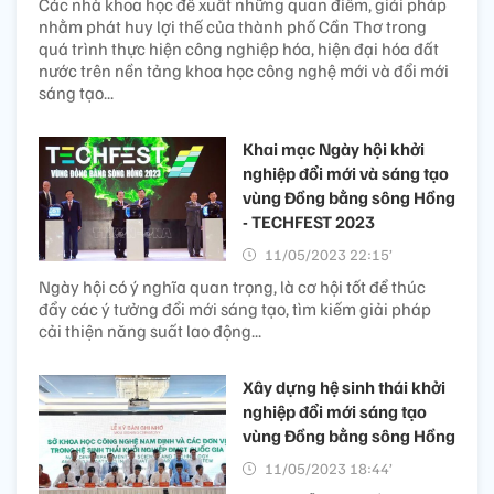
Các nhà khoa học đề xuất những quan điểm, giải pháp
nhằm phát huy lợi thế của thành phố Cần Thơ trong
quá trình thực hiện công nghiệp hóa, hiện đại hóa đất
nước trên nền tảng khoa học công nghệ mới và đổi mới
sáng tạo...
Khai mạc Ngày hội khởi
nghiệp đổi mới và sáng tạo
vùng Đồng bằng sông Hồng
- TECHFEST 2023
11/05/2023 22:15’
Ngày hội có ý nghĩa quan trọng, là cơ hội tốt để thúc
đẩy các ý tưởng đổi mới sáng tạo, tìm kiếm giải pháp
cải thiện năng suất lao động...
Xây dựng hệ sinh thái khởi
nghiệp đổi mới sáng tạo
vùng Đồng bằng sông Hồng
11/05/2023 18:44’