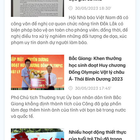
30/05/2023 18:30’
Hội Nhà báo Việt Nam đã có
công văn đề nghị cơ quan chức năng tỉnh Đắk Lắk có
biện pháp bảo vệ an toàn cho phóng viên; đồng thời, đề
nghị điều tra xử lý nghiêm những đối tượng đe dọa, xúc
phạm uy tín danh dự người làm báo.
Bắc Giang: Khen thưởng
học sinh đoạt Huy chương
Đồng Olympic Vật lý châu
Á- Thái Bình Dương 2023
30/05/2023 17:45’
Phó Chủ tịch Thường trực Ủy ban nhân dân tỉnh Bắc
Giang khẳng định thành tích của Công đã góp phần
làm đẹp thêm hình ảnh của tỉnh với bạn bè trong nước
và quốc tế.
Nhiều hoạt động thiết thực
của tuổi trẻ Thủ đô trong