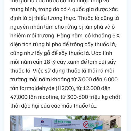
trung bình, trong đó có 4 quốc gia được xác
định là bị thiếu lương thực. Thuốc lá cũng là
nguyên nhân làm cho rừng bị tàn phá và ô
nhiễm môi trường. Hàng năm, có khoảng 5%
diện tích rừng bị phá để trồng cây thuốc lá,
cũng như lấy gỗ để sấy thuốc lá. Ước tính
mỗi năm cần 18 tỷ cây xanh để làm củi sấy
thuốc lá. Việc sử dụng thuốc lá thải ra môi
trường mỗi năm khoảng từ 3.000 đến 6.000
tấn formaldehyde (H2CO), từ 12.000 đến
47.000 tấn nicotine, từ 300-600 triệu kg chất
thải độc hại của các mẩu thuốc lá...