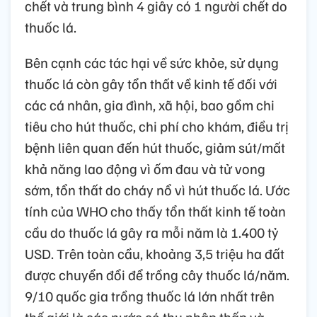
chết và trung bình 4 giây có 1 người chết do
thuốc lá.
Bên cạnh các tác hại về sức khỏe, sử dụng
thuốc lá còn gây tổn thất về kinh tế đối với
các cá nhân, gia đình, xã hội, bao gồm chi
tiêu cho hút thuốc, chi phí cho khám, điều trị
bệnh liên quan đến hút thuốc, giảm sút/mất
khả năng lao động vì ốm đau và tử vong
sớm, tổn thất do cháy nổ vì hút thuốc lá. Ước
tính của WHO cho thấy tổn thất kinh tế toàn
cầu do thuốc lá gây ra mỗi năm là 1.400 tỷ
USD. Trên toàn cầu, khoảng 3,5 triệu ha đất
được chuyển đổi để trồng cây thuốc lá/năm.
9/10 quốc gia trồng thuốc lá lớn nhất trên
thế giới là các nước có thu nhập thấp và