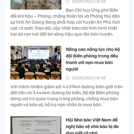
30/05/2023 18:58’
Ban Chỉ huy Ứng phó Biến
đổi khí hậu – Phòng, chống thiên tai và Phòng thủ dân
sự tỉnh An Giang đang phối hợp với huyện An Phú tích
cực rà soát, theo dõi, cập nhật báo cáo tình hình thiệt
hại do rạn nứt đất bờ sông Hậu qua địa bàn huyện.
Nâng cao năng lực cho bộ
đội Biên phòng trong đấu
tranh với nạn mua bán
người
30/05/2023 18:38’
Với trách nhiệm giám sát 4.639km đường biên giới trên
đất liền và 3.444km đường bờ biển, Bộ đội Biên phòng
đóng vai trò quan trọng trong phòng, chống mua bán
người và bảo vệ, hỗ trợ nạn nhân bị mua bán.
Hội Nhà báo Việt Nam đề
nghị bảo vệ nhà báo bị đe
dọa giết cả nhà