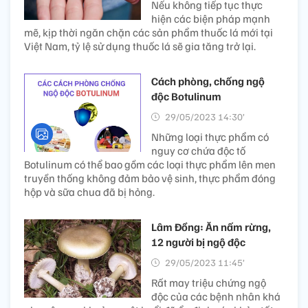
Nếu không tiếp tục thực
hiện các biện pháp mạnh
mẽ, kịp thời ngăn chặn các sản phẩm thuốc lá mới tại
Việt Nam, tỷ lệ sử dụng thuốc lá sẽ gia tăng trở lại.
Cách phòng, chống ngộ
độc Botulinum
29/05/2023 14:30’
Những loại thực phẩm có
nguy cơ chứa độc tố
Botulinum có thể bao gồm các loại thực phẩm lên men
truyền thống không đảm bảo vệ sinh, thực phẩm đóng
hộp và sữa chua đã bị hỏng.
Lâm Đồng: Ăn nấm rừng,
12 người bị ngộ độc
29/05/2023 11:45’
Rất may triệu chứng ngộ
độc của các bệnh nhân khá