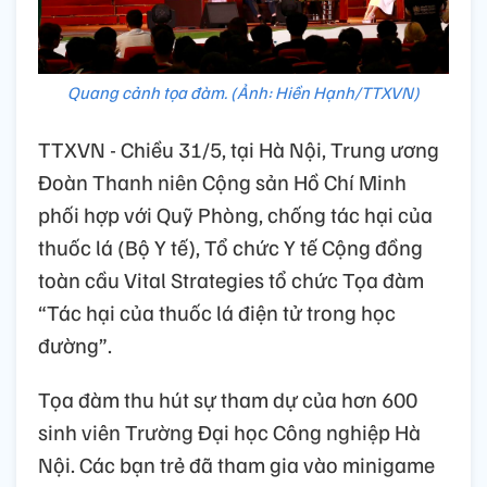
Quang cảnh tọa đàm. (Ảnh: Hiền Hạnh/TTXVN)
TTXVN - Chiều 31/5, tại Hà Nội, Trung ương
Đoàn Thanh niên Cộng sản Hồ Chí Minh
phối hợp với Quỹ Phòng, chống tác hại của
thuốc lá (Bộ Y tế), Tổ chức Y tế Cộng đồng
toàn cầu Vital Strategies tổ chức Tọa đàm
“Tác hại của thuốc lá điện tử trong học
đường”.
Tọa đàm thu hút sự tham dự của hơn 600
sinh viên Trường Đại học Công nghiệp Hà
Nội. Các bạn trẻ đã tham gia vào minigame