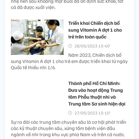
nhẹ nên sau khoảng một buổi đã ổn định sức khỏe, tất
cả đã được xuất viện.
Triển khai Chiến dịch bổ
sung Vitamin A đợt 1 cho
trẻ trên toàn quốc
28/05/2023 15:40’
Năm 2023, Chiến dịch bổ
sung Vitamin A đợt 1 cho trẻ em được triển khai từ ngày
Quốc tế thiếu nhi 1/6.
Thành phố Hồ Chí Minh:
Đưa vào hoạt động Trung
tâm Phẫu thuật nhi và
Trung tâm Sơ sinh hiện đại
27/05/2023 15:10’
Sự ra đời các trung tâm chuyên sâu là cơ hội phát triển
các kỹ thuật chuyên sâu, xứng tầm bệnh viện đầu
ngành về nhi trong khu vực phía Nam và trên cả nước.