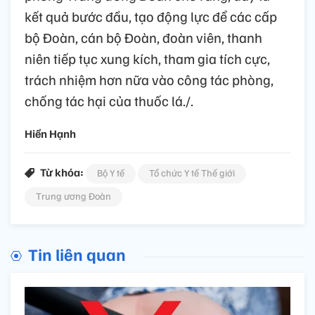
kết quả bước đầu, tạo động lực để các cấp
bộ Đoàn, cán bộ Đoàn, đoàn viên, thanh
niên tiếp tục xung kích, tham gia tích cực,
trách nhiệm hơn nữa vào công tác phòng,
chống tác hại của thuốc lá./.
Hiền Hạnh
Từ khóa:
Bộ Y tế
Tổ chức Y tế Thế giới
Trung ương Đoàn
Tin liên quan