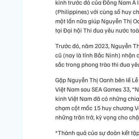
kinh trước đó của Đông Nam Á l
(Philippines) với cùng số huy 
một lần nữa giúp Nguyễn Thị Oan
tại Đại hội Thi đua yêu nước to
Trước đó, năm 2023, Nguyễn Thị
cũ (nay là tỉnh Bắc Ninh) nhận d
sắc trong phong trào thi đua yê
Gặp Nguyễn Thị Oanh bên lề Lễ 
Việt Nam sau SEA Games 33, “Nữ
kinh Việt Nam đã có những chia
chạm cột mốc 15 huy chương V
những trăn trở, kỳ vọng cho ch
*Thành quả của sự đoàn kết tập