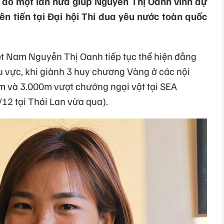
 đó một lần nữa giúp Nguyễn Thị Oanh vinh dự
ên tiến tại Đại hội Thi đua yêu nước toàn quốc
ệt Nam Nguyễn Thị Oanh tiếp tục thể hiện đẳng
u vực, khi giành 3 huy chương Vàng ở các nội
m và 3.000m vượt chướng ngại vật tại SEA
12 tại Thái Lan vừa qua).