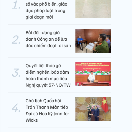
số vào phổ biến, giáo
dục pháp luật trong
giai đoạn mới
Bắt đối tượng giả
danh Công an để lừa
đảo chiếm đoạt tài sản
Quyết liệt tháo gỡ
điểm nghẽn, bảo đảm
hoàn thành mục tiêu
Nghị quyết 57-NQ/TW
Chủ tịch Quốc hội
Trần Thanh Mẫn tiếp
Đại sứ Hoa Kỳ Jennifer
Wicks