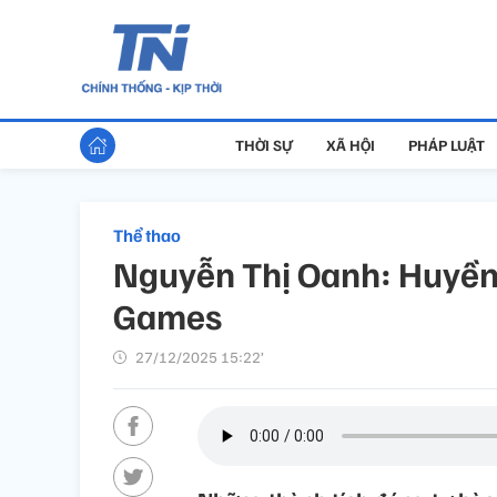
THỜI SỰ
XÃ HỘI
PHÁP LUẬT
Thể thao
Nguyễn Thị Oanh: Huyền
Games
27/12/2025 15:22’