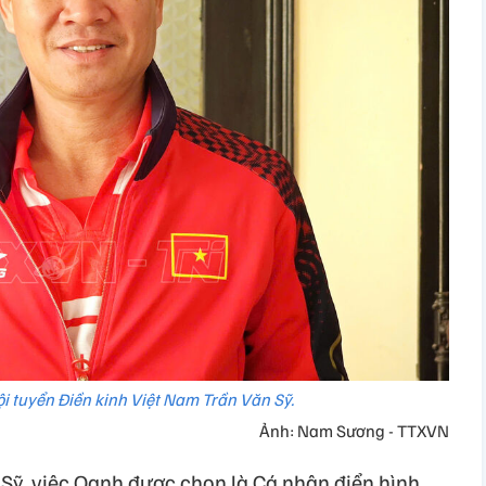
i tuyển Điền kinh Việt Nam Trần Văn Sỹ.
Ảnh: Nam Sương - TTXVN
Sỹ, việc Oanh được chọn là Cá nhân điển hình