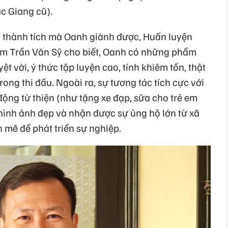
c Giang cũ).
 thành tích mà Oanh giành được, Huấn luyện
Nam Trần Văn Sỹ cho biết, Oanh có những phẩm
 vời, ý thức tập luyện cao, tính khiêm tốn, thật
rong thi đấu. Ngoài ra, sự tương tác tích cực với
ộng từ thiện (như tặng xe đạp, sữa cho trẻ em
ình ảnh đẹp và nhận được sự ủng hộ lớn từ xã
h mẽ để phát triển sự nghiệp.