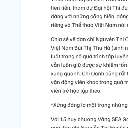
tiên tiến, tham dự Đại hội Thi 
đáng với những cống hiến, đóng
riêng và Thể thao Việt Nam nói
Chia sẻ về đàn chị Nguyễn Thị O
Việt Nam Bùi Thị Thu Hà (sinh n
luật trong cả quá trình tập luyện
vẫn luôn giữ được sự khiêm tốn 
xung quanh. Chị Oanh cũng rất t
vận động viên khác trong quá t
viên trẻ học tập theo.
*Xứng đáng là một trong những 
Với 15 huy chương Vàng SEA Ga
qua đàn chị Nguyễn Thị Huyền đ