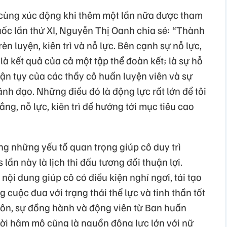
 cùng xúc động khi thêm một lần nữa được tham
uốc lần thứ XI, Nguyễn Thị Oanh chia sẻ: “Thành
èn luyện, kiên trì và nỗ lực. Bên cạnh sự nỗ lực,
là kết quả của cả một tập thể đoàn kết; là sự hỗ
 tận tụy của các thầy cô huấn luyện viên và sự
ãnh đạo. Những điều đó là động lực rất lớn để tôi
ng, nỗ lực, kiên trì để hướng tới mục tiêu cao
g những yếu tố quan trọng giúp cô duy trì
ần này là lịch thi đấu tương đối thuận lợi.
nội dung giúp cô có điều kiện nghỉ ngơi, tái tạo
cuộc đua với trạng thái thể lực và tinh thần tốt
ôn, sự đồng hành và động viên từ Ban huấn
ười hâm mộ cũng là nguồn động lực lớn với nữ