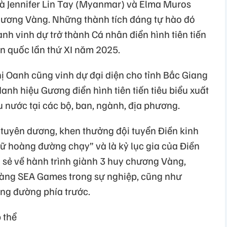
à Jennifer Lin Tay (Myanmar) và Elma Muros
chương Vàng. Những thành tích đáng tự hào đó
h vinh dự trở thành Cá nhân điển hình tiên tiến
àn quốc lần thứ XI năm 2025.
 Oanh cũng vinh dự đại diện cho tỉnh Bắc Giang
anh hiệu Gương điển hình tiên tiến tiêu biểu xuất
u nước tại các bộ, ban, ngành, địa phương.
tuyên dương, khen thưởng đội tuyển Điền kinh
 hoàng đường chạy” và là kỷ lục gia của Điền
 sẻ về hành trình giành 3 huy chương Vàng,
àng SEA Games trong sự nghiệp, cũng như
ặng đường phía trước.
 thể