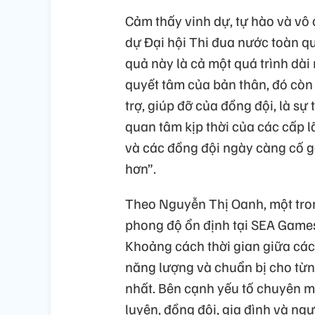
Cảm thấy vinh dự, tự hào và vô
dự Đại hội Thi đua nước toàn q
quả này là cả một quá trình dài r
quyết tâm của bản thân, đó còn 
trợ, giúp đỡ của đồng đội, là sự
quan tâm kịp thời của các cấp l
và các đồng đội ngày càng cố gắ
hơn”.
Theo Nguyễn Thị Oanh, một tron
phong độ ổn định tại SEA Games l
Khoảng cách thời gian giữa các 
năng lượng và chuẩn bị cho từng 
nhất. Bên cạnh yếu tố chuyên m
luyện, đồng đội, gia đình và ng