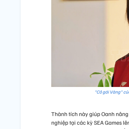
"Cô gái Vàng" củ
Thành tích này giúp Oanh nâng
nghiệp tại các kỳ SEA Games lê