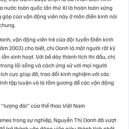
đua nước toàn quốc lần thứ XI là hoàn toàn xứng
 góp của vận động viên này ở môn điền kinh nói
 chung.
anh, vận động viên trẻ của đội tuyển Điền kinh
ăm 2003) cho biết, chị Oanh là một người rất kỷ
 lẫn sinh hoạt. Với bề dày thành tích thi đấu, chị
trong lối sống và cách ứng xử với mọi người
ích cực giúp đỡ, trao đổi kinh nghiệm với các
rình tập luyện và là tấm gương để các vận động
"tượng đài" của thể thao Việt Nam
mes trong sự nghiệp, Nguyễn Thị Oanh đã vượt
ể trở thành vận động viên giàu thành tích nhất