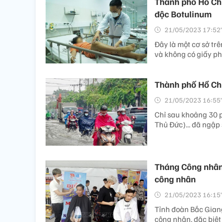
Thành phố Hồ Chí
độc Botulinum
21/05/2023 17:52’
Đây là một cơ sở tr
và không có giấy ph
Thành phố Hồ Chí
21/05/2023 16:55’
Chỉ sau khoảng 30 
Thủ Đức)... đã ngập 
Tháng Công nhân 
công nhân
21/05/2023 16:15’
Tỉnh đoàn Bắc Giang
công nhân, đặc biệt