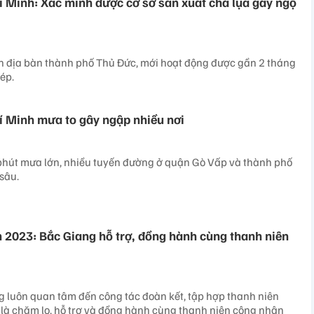
 Minh: Xác minh được cơ sở sản xuất chả lụa gây ngộ
ên địa bàn thành phố Thủ Đức, mới hoạt động được gần 2 tháng
ép.
 Minh mưa to gây ngập nhiều nơi
phút mưa lớn, nhiều tuyến đường ở quận Gò Vấp và thành phố
sâu.
2023: Bắc Giang hỗ trợ, đồng hành cùng thanh niên
 luôn quan tâm đến công tác đoàn kết, tập hợp thanh niên
 là chăm lo, hỗ trợ và đồng hành cùng thanh niên công nhân