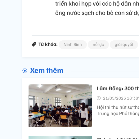
triển khai họp với các hộ dân 
ống nước sạch cho bà con sử dụ
Từ khóa:
Ninh Bình
nỗ lực
giải quyết
Xem thêm
Lâm Đồng: 300 th
21/05/2023 18:38’
Hội thi thu hút sự t
Trung học Phổ thông