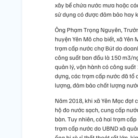
xây bể chứa nước mưa hoặc các 
sử dụng có được đảm bảo hay 
Ông Phạm Trọng Nguyên, Trưởn
huyện Yên Mô cho biết, xã Yên M
trạm cấp nước chợ Bút do doan
công suất ban đầu là 150 m3/
quản lý, vận hành có công suất
dựng, các trạm cấp nước đã tổ c
lượng, đảm bảo chất lượng nướ
Năm 2018, khi xã Yên Mạc đạt c
hộ đo nước sạch, cung cấp nước
bàn. Tuy nhiên, cả hai trạm cấ
trạm cấp nước do UBND xã quản
ống bị rò rỉ thất thoát rất lớn, 