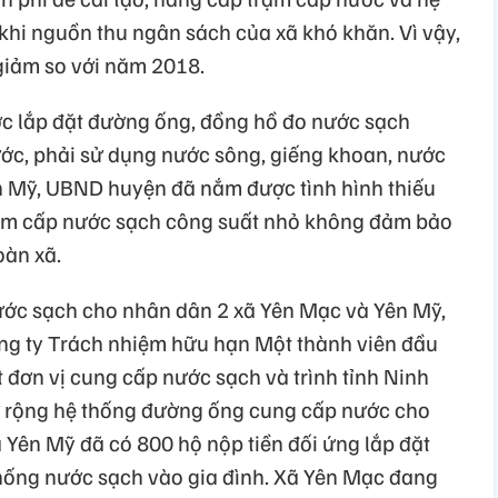
khi nguồn thu ngân sách của xã khó khăn. Vì vậy,
 giảm so với năm 2018.
c lắp đặt đường ống, đồng hồ đo nước sạch
ớc, phải sử dụng nước sông, giếng khoan, nước
ên Mỹ, UBND huyện đã nắm được tình hình thiếu
ạm cấp nước sạch công suất nhỏ không đảm bảo
oàn xã.
ớc sạch cho nhân dân 2 xã Yên Mạc và Yên Mỹ,
ng ty Trách nhiệm hữu hạn Một thành viên đầu
 đơn vị cung cấp nước sạch và trình tỉnh Ninh
ở rộng hệ thống đường ống cung cấp nước cho
ã Yên Mỹ đã có 800 hộ nộp tiền đối ứng lắp đặt
hống nước sạch vào gia đình. Xã Yên Mạc đang