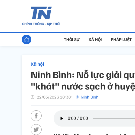
THỜI SỰ
XÃ HỘI
PHÁP LUẬT
Xã hội
Ninh Bình: Nỗ lực giải q
"khát" nước sạch ở huy
22/05/2023 10:30’
Ninh Bình