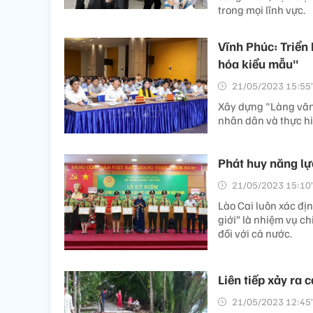
trong mọi lĩnh vực.
Vĩnh Phúc: Triển 
hóa kiểu mẫu"
21/05/2023 15:55’
Xây dựng "Làng văn 
nhân dân và thực hiện
Phát huy năng lự
21/05/2023 15:10’
Lào Cai luôn xác địn
giới” là nhiệm vụ c
đối với cả nước.
Liên tiếp xảy ra 
21/05/2023 12:45’