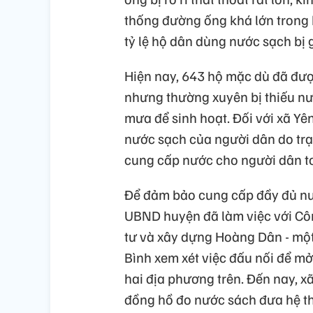
thống đường ống khá lớn trong 
tỷ lệ hộ dân dùng nước sạch bị
Hiện nay, 643 hộ mặc dù đã đượ
nhưng thường xuyên bị thiếu nư
mưa để sinh hoạt. Đối với xã Y
nước sạch của người dân do tr
cung cấp nước cho người dân t
Để đảm bảo cung cấp đầy đủ nư
UBND huyện đã làm việc với Cô
tư và xây dựng Hoàng Dân - một
Bình xem xét việc đấu nối để m
hai địa phương trên. Đến nay, x
đồng hồ đo nước sách đưa hệ t