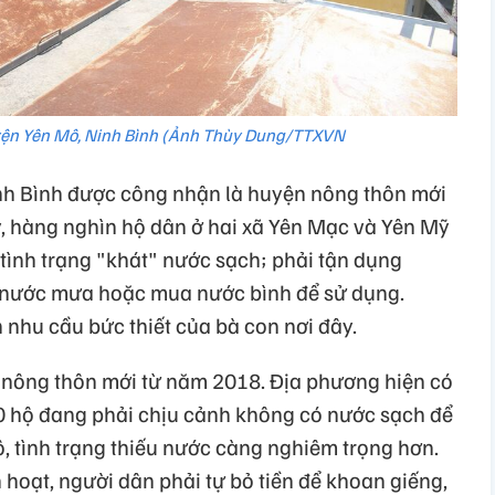
ện Yên Mô, Ninh Bình (Ảnh Thùy Dung/TTXVN
nh Bình được công nhận là huyện nông thôn mới
, hàng nghìn hộ dân ở hai xã Yên Mạc và Yên Mỹ
tình trạng "khát" nước sạch; phải tận dụng
 nước mưa hoặc mua nước bình để sử dụng.
 nhu cầu bức thiết của bà con nơi đây.
nông thôn mới từ năm 2018. Địa phương hiện có
0 hộ đang phải chịu cảnh không có nước sạch để
ô, tình trạng thiếu nước càng nghiêm trọng hơn.
 hoạt, người dân phải tự bỏ tiền để khoan giếng,