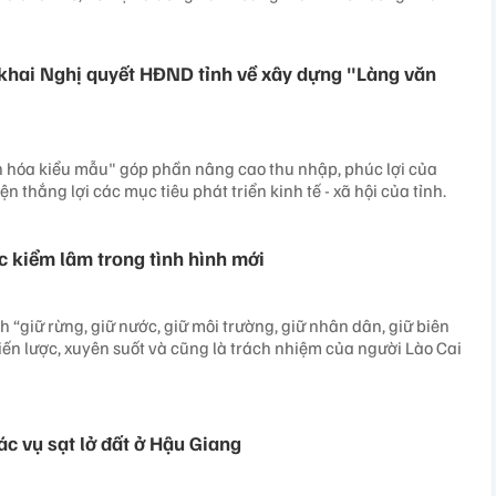
khai Nghị quyết HĐND tỉnh về xây dựng "Làng văn
hóa kiểu mẫu" góp phần nâng cao thu nhập, phúc lợi của
 thắng lợi các mục tiêu phát triển kinh tế - xã hội của tỉnh.
c kiểm lâm trong tình hình mới
h “giữ rừng, giữ nước, giữ môi trường, giữ nhân dân, giữ biên
hiến lược, xuyên suốt và cũng là trách nhiệm của người Lào Cai
các vụ sạt lở đất ở Hậu Giang