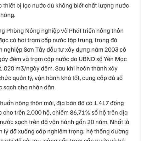
thiết bị lọc nước dù không biết chất lượng nước
không.
g Phòng Nông nghiệp và Phát triển nông thôn
ạc có hai trạm cấp nước tập trung, trong đó
h nghiệp Sơn Tây đầu tư xây dựng năm 2003 có
ngày đêm và trạm cấp nước do UBND xã Yên Mạc
 1.020 m3/ngày đêm. Sau khi hoàn thành xây
hức quản lý, vận hành khá tốt, cung cấp đủ số
c sạch cho nhân dân.
huẩn nông thôn mới, địa bàn đã có 1.417 đồng
 cho trên 2.000 hộ, chiếm 86,71% số hộ trên địa
p nước sạch trên đã vận hành gần 20 năm. Nhất là
 lý đã xuống cấp nghiêm trọng; hệ thống đường
kinh phí để cải tạo, nâng cấp trạm cấp nước và hệ