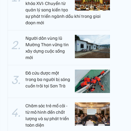
khóa XVI: Chuyển từ
quản lý sang kiến tạo
sự phát triển ngành dầu khí trong giai
đoạn mới
Người dân vùng lũ
Mường Than vững tin
xây dựng cuộc sống
mới
Đã cứu được một
trong ba người bị sóng
cuốn trôi tại Sơn Trà
Chăm sóc trẻ mồ côi -
từ mô hình đến chất
lượng và sự phát triển
toàn diện