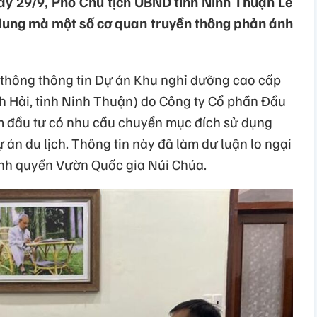
ày 29/9, Phó Chủ tịch UBND tỉnh Ninh Thuận Lê
dung mà một số cơ quan truyền thông phản ánh
 thông thông tin Dự án Khu nghỉ dưỡng cao cấp
nh Hải, tỉnh Ninh Thuận) do Công ty Cổ phần Đầu
am đầu tư có nhu cầu chuyển mục đích sử dụng
 án du lịch. Thông tin này đã làm dư luận lo ngại
inh quyển Vườn Quốc gia Núi Chúa.