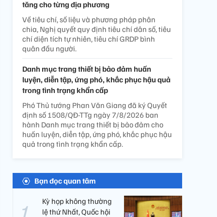
tăng cho từng địa phương
Về tiêu chí, số liệu và phương pháp phân
chia, Nghị quyết quy định tiêu chí dân số, tiêu
chí diện tích tự nhiên, tiêu chí GRDP bình
quân đầu người.
Danh mục trang thiết bị bảo đảm huấn
luyện, diễn tập, ứng phó, khắc phục hậu quả
trong tình trạng khẩn cấp
Phó Thủ tướng Phan Văn Giang đã ký Quyết
định số 1508/QĐ-TTg ngày 7/8/2026 ban
hành Danh mục trang thiết bị bảo đảm cho
huấn luyện, diễn tập, ứng phó, khắc phục hậu
quả trong tình trạng khẩn cấp.
Bạn đọc quan tâm
Kỳ họp không thường
lệ thứ Nhất, Quốc hội