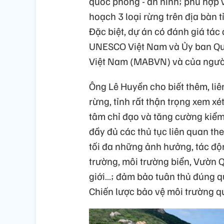
quốc phòng - an ninh; phù hợp 
hoạch 3 loại rừng trên địa bàn 
Đặc biệt, dự án có đánh giá tác
UNESCO Việt Nam và Ủy ban Quố
Việt Nam (MABVN) và của ngườ
Ông Lê Huyền cho biết thêm, li
rừng, tỉnh rất thận trọng xem x
tâm chỉ đạo và tăng cường kiểm
đầy đủ các thủ tục liên quan th
tối đa những ảnh hưởng, tác độn
trường, môi trường biển, Vườn 
giới…; đảm bảo tuân thủ đúng q
Chiến lược bảo vệ môi trường 