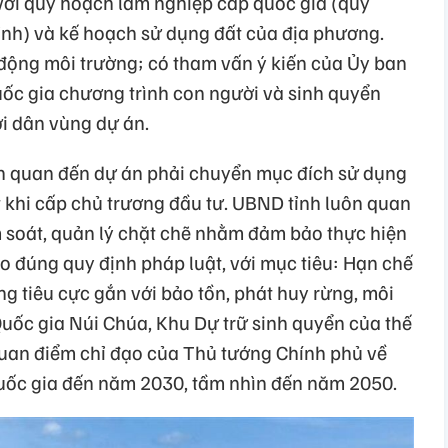
với quy hoạch lâm nghiệp cấp quốc gia (quy
tỉnh) và kế hoạch sử dụng đất của địa phương.
 động môi trường; có tham vấn ý kiến của Ủy ban
c gia chương trình con người và sinh quyển
i dân vùng dự án.
ên quan đến dự án phải chuyển mục đích sử dụng
ét khi cấp chủ trương đầu tư. UBND tỉnh luôn quan
 soát, quản lý chặt chẽ nhằm đảm bảo thực hiện
eo đúng quy định pháp luật, với mục tiêu: Hạn chế
g tiêu cực gắn với bảo tồn, phát huy rừng, môi
Quốc gia Núi Chúa, Khu Dự trữ sinh quyển của thế
uan điểm chỉ đạo của Thủ tướng Chính phủ về
quốc gia đến năm 2030, tầm nhìn đến năm 2050.