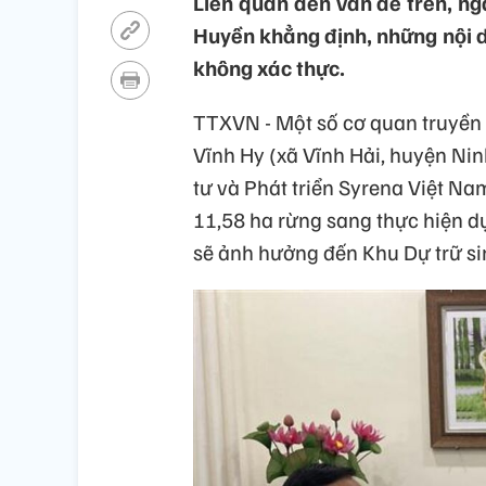
Liên quan đến vấn đề trên, ng
Huyền khẳng định, những nội 
không xác thực.
TTXVN - Một số cơ quan truyền
Vĩnh Hy (xã Vĩnh Hải, huyện Ni
tư và Phát triển Syrena Việt N
11,58 ha rừng sang thực hiện dự
sẽ ảnh hưởng đến Khu Dự trữ s