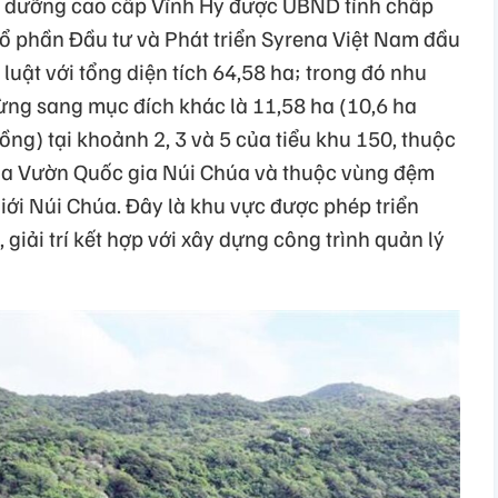
ỉ dưỡng cao cấp Vĩnh Hy được UBND tỉnh chấp
ổ phần Đầu tư và Phát triển Syrena Việt Nam đầu
luật với tổng diện tích 64,58 ha; trong đó nhu
ng sang mục đích khác là 11,58 ha (10,6 ha
ồng) tại khoảnh 2, 3 và 5 của tiểu khu 150, thuộc
ủa Vườn Quốc gia Núi Chúa và thuộc vùng đệm
iới Núi Chúa. Đây là khu vực được phép triển
 giải trí kết hợp với xây dựng công trình quản lý