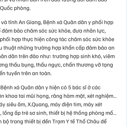
ộ Quốc phòng.
và tỉnh An Giang, Bệnh xá Quân dân y phối hợp
để đảm bảo chăm sóc sức khỏe, đưa nhân lực,
u phối hợp thực hiện công tác chăm sóc sức khỏe
ẫu thuật những trường hợp khẩn cấp đảm bảo an
hân dân trên đảo như: trường hợp sinh khó, viêm
ương thấu bụng, thấu ngực, chấn thương vỡ tạng
ển tuyến trên an toàn.
 Bệnh xá Quân dân y hiện có 5 bác sĩ ở các
n khoa tai mũi họng, răng hàm mặt, xét nghiệm…
áy siêu âm, X.Quang, máy điện tim, máy xét
 lồng ấp trẻ sơ sinh, thiết bị hệ thống phòng mổ…
 bộ trang thiết bị đến Trạm Y tế Thổ Châu để