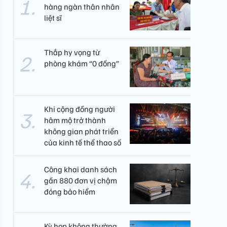
hàng ngàn thân nhân
liệt sĩ
Thắp hy vọng từ
phòng khám “0 đồng”
Khi cộng đồng người
hâm mộ trở thành
không gian phát triển
của kinh tế thể thao số
Công khai danh sách
gần 880 đơn vị chậm
đóng bảo hiểm
Kỳ họp không thường