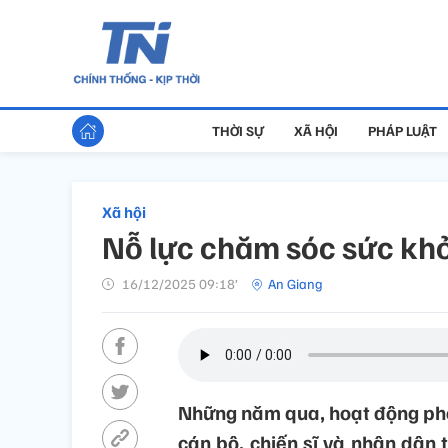
THỜI SỰ
XÃ HỘI
PHÁP LUẬT
Xã hội
Nỗ lực chăm sóc sức khỏ
16/12/2025 09:18’
An Giang
Những năm qua, hoạt động phố
cán bộ, chiến sĩ và nhân dân