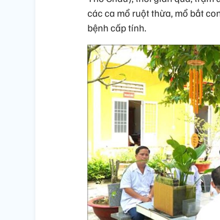
các ca mổ ruột thừa, mổ bắt co
bệnh cấp tính.