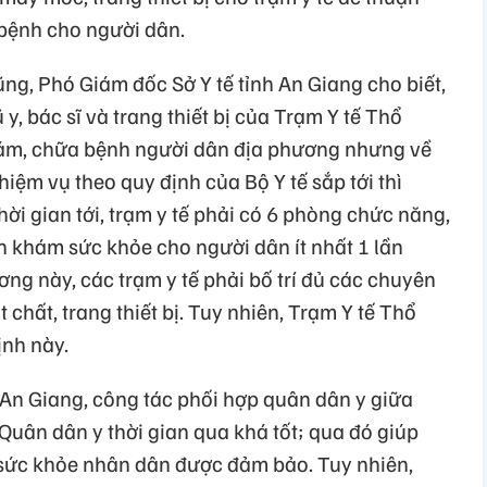
 bệnh cho người dân.
ng, Phó Giám đốc Sở Y tế tỉnh An Giang cho biết,
 y, bác sĩ và trang thiết bị của Trạm Y tế Thổ
ám, chữa bệnh người dân địa phương nhưng về
iệm vụ theo quy định của Bộ Y tế sắp tới thì
ời gian tới, trạm y tế phải có 6 phòng chức năng,
n khám sức khỏe cho người dân ít nhất 1 lần
ơng này, các trạm y tế phải bố trí đủ các chuyên
 chất, trang thiết bị. Tuy nhiên, Trạm Y tế Thổ
nh này.
 An Giang, công tác phối hợp quân dân y giữa
Quân dân y thời gian qua khá tốt; qua đó giúp
 sức khỏe nhân dân được đảm bảo. Tuy nhiên,