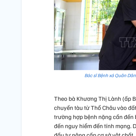
Bác sĩ Bệnh xá Quân Dân
Theo bà Khương Thị Lành (ấp Bã
chuyến tàu từ Thổ Châu vào đất 
trường hợp bệnh nặng cần đến b
đến nguy hiểm đến tính mạng. 
đầu tư nâng cấp cơ sở vật chất, 