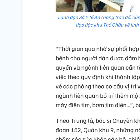
Lãnh đạo Sở Y tế An Giang trao đổi cù
đạo đặc khu Thổ Châu về tình 
“Thời gian qua nhờ sự phối hợp
bệnh cho người dân được đảm bả
quyền và ngành liên quan cần t
việc theo quy định khi thành l
về các phòng theo cơ cấu vị trí
ngành liên quan bố trí thêm một
máy điện tim, bơm tim điện...”,
Theo Trung tá, bác sĩ Chuyên k
đoàn 152, Quân khu 9, những nă
chăm sóc sức khỏe cán bộ, chiế