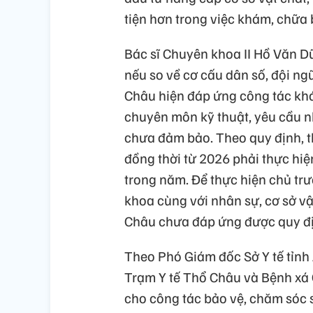
tiện hơn trong việc khám, chữa
Bác sĩ Chuyên khoa II Hồ Văn Dũ
nếu so về cơ cấu dân số, đội ngũ
Châu hiện đáp ứng công tác kh
chuyên môn kỹ thuật, yêu cầu nh
chưa đảm bảo. Theo quy định, th
đồng thời từ 2026 phải thực hiệ
trong năm. Để thực hiện chủ trư
khoa cùng với nhân sự, cơ sở vật
Châu chưa đáp ứng được quy đị
Theo Phó Giám đốc Sở Y tế tỉnh
Trạm Y tế Thổ Châu và Bệnh xá 
cho công tác bảo vệ, chăm sóc