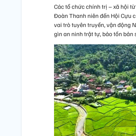
Các tổ chức chính trị – xã hội t
Đoàn Thanh niên đến Hội Cựu c
vai trò tuyên truyền, vận động
gìn an ninh trật tự, bảo tồn bản