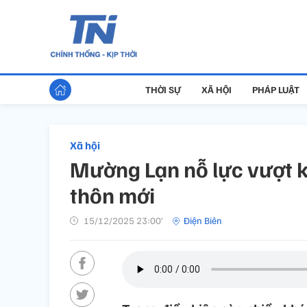
THỜI SỰ
XÃ HỘI
PHÁP LUẬT
Xã hội
Mường Lạn nỗ lực vượt 
thôn mới
15/12/2025 23:00’
Điện Biên