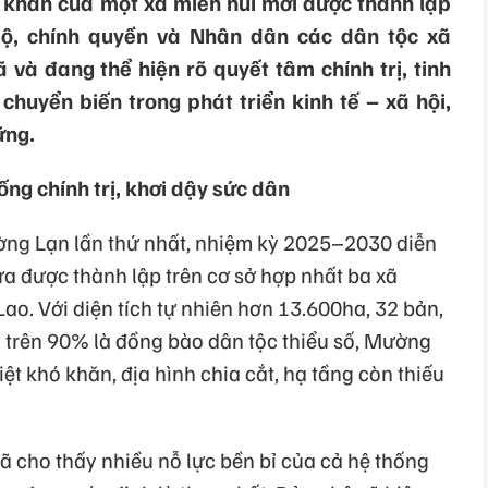
ó khăn của một xã miền núi mới được thành lập
bộ, chính quyền và Nhân dân các dân tộc xã
 và đang thể hiện rõ quyết tâm chính trị, tinh
chuyển biến trong phát triển kinh tế – xã hội,
ững.
ống chính trị, khơi dậy sức dân
ờng Lạn lần thứ nhất, nhiệm kỳ 2025–2030 diễn
vừa được thành lập trên cơ sở hợp nhất ba xã
o. Với diện tích tự nhiên hơn 13.600ha, 32 bản,
 trên 90% là đồng bào dân tộc thiểu số, Mường
ệt khó khăn, địa hình chia cắt, hạ tầng còn thiếu
 cho thấy nhiều nỗ lực bền bỉ của cả hệ thống