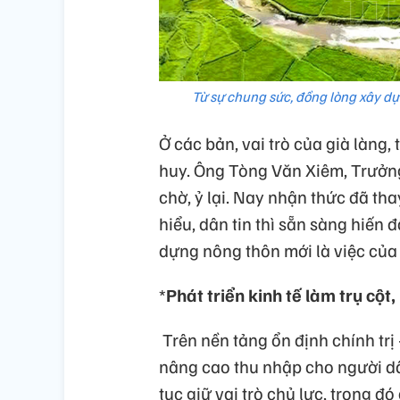
Từ sự chung sức, đồng lòng xây d
Ở các bản, vai trò của già làng
huy. Ông Tòng Văn Xiêm, Trưởng
chờ, ỷ lại. Nay nhận thức đã thay
hiểu, dân tin thì sẵn sàng hiến
dựng nông thôn mới là việc của
*
Phát triển kinh tế làm trụ cộ
Trên nền tảng ổn định chính trị 
nâng cao thu nhập cho người dâ
tục giữ vai trò chủ lực, trong đ