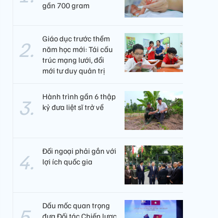
gần 700 gram
Giáo dục trước thềm
năm học mới: Tái cấu
trúc mạng lưới, đổi
mới tư duy quản trị
Hành trình gần 6 thập
kỷ đưa liệt sĩ trở về
Đối ngoại phải gắn với
lợi ích quốc gia
Dấu mốc quan trọng
đưa Đối tác Chiến lược