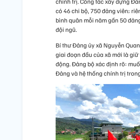
chính trị. Công tác xây dựng Đả
có 46 chi bộ, 750 đảng viên; ri
bình quân mỗi năm gần 50 đảng 
đội ngũ.
Bí thư Đảng ủy xã Nguyễn Quan
giai đoạn đầu của xã mới là giữ
động. Đảng bộ xác định rõ: muốn
Đảng và hệ thống chính trị tron