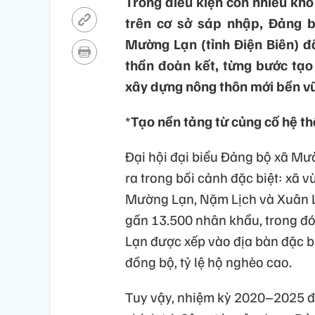
Trong điều kiện còn nhiều kh
trên cơ sở sáp nhập, Đảng 
Mường Lạn (tỉnh Điện Biên) đã
thần đoàn kết, từng bước tạo 
xây dựng nông thôn mới bền v
*
Tạo nền tảng từ củng cố hệ th
Đại hội đại biểu Đảng bộ xã Mư
ra trong bối cảnh đặc biệt: xã 
Mường Lạn, Nặm Lịch và Xuân La
gần 13.500 nhân khẩu, trong đó
Lạn được xếp vào địa bàn đặc bi
đồng bộ, tỷ lệ hộ nghèo cao.
Tuy vậy, nhiệm kỳ 2020–2025 đã