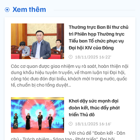
Xem thêm
Thường trực Ban Bí thư chủ
trì Phiên họp Thường trực
Tiểu ban Tổ chức phục vụ
Đại hội XIV của Đảng
18/11/2025 16:22’
Các cơ quan được giao nhiệm vụ rà soát, hoàn thiện nội
dung khẩu hiệu tuyên truyền, về tham luận tại Đại hội,
công tác đưa đón đại biểu, khách mời trong nước, quốc
tế, chuẩn bị cho tổng duyệt...
Khơi dậy sức mạnh đại
đoàn kết, thúc đẩy phát
triển Thủ đô
18/11/2025 16:16’
Với chủ đề "Đoàn kết - Dân
chủ - Trách nhiệm - Sáng tạo - Phát triển", Đại hội