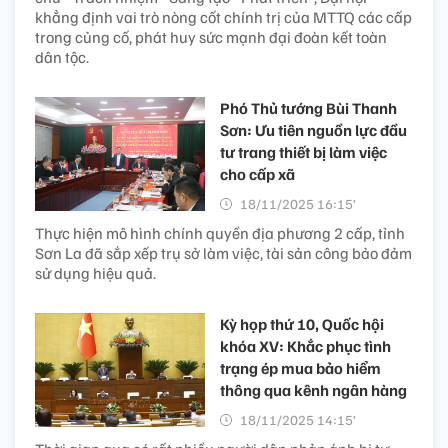
khẳng định vai trò nòng cốt chính trị của MTTQ các cấp
trong củng cố, phát huy sức mạnh đại đoàn kết toàn
dân tộc.
Phó Thủ tướng Bùi Thanh
Sơn: Ưu tiên nguồn lực đầu
tư trang thiết bị làm việc
cho cấp xã
18/11/2025 16:15’
Thực hiện mô hình chính quyền địa phương 2 cấp, tỉnh
Sơn La đã sắp xếp trụ sở làm việc, tài sản công bảo đảm
sử dụng hiệu quả.
Kỳ họp thứ 10, Quốc hội
khóa XV: Khắc phục tình
trạng ép mua bảo hiểm
thông qua kênh ngân hàng
18/11/2025 14:15’