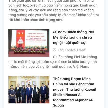
Thời gian qua có rất nhiều người dân phản ánh bị tư
vấn lệch lạc, bị ép mua bảo hiểm thông qua kênh ngân
hàng, đại lý. Vì vậy, nếu mở rộng bán chéo mà không
tăng cường các yêu cầu pháp lý và cơ chế kiểm soát thì
rất khó khắc phục tình trạng này.
60 năm Chiến thắng Plei
Me: Biểu tượng ý chí và
nghệ thuật quân sự
18/11/2025 13:38’
Chiến thắng Plei Me không
chỉ là một thắng lợi quân sự, mà còn là biểu tượng tinh
thần, chiến lược và nghệ thuật quân sự Việt Nam.
Thủ tướng Phạm Minh
Chính tới nhà riêng thăm
nguyên Thủ tướng Kuwait
Sheikh Nasser Al-
Mohammed Al-Jaber Al-
Sabah