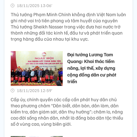
18/11/2025 13:06’
Thủ tướng Phạm Minh Chính khẳng định Việt Nam luôn
ghi nhớ vai trò tiên phong và tâm huyết của nguyên
Thủ tướng Sheikh Nasser trong việc đưa hai nước trở
thành những đối tác kinh tế, đầu tư và phát triển quan
trọng hàng đầu của nhau tại khu vực.
Đại tướng Lương Tam
Quang: Khai thác tiềm
năng, lợi thế, xây dựng
cộng đồng dân cư phát
triển
18/11/2025 12:59’
Cấp ủy, chính quyền các cấp cần phát huy dân chủ
theo phương châm “Dân biết, dân bàn, dân làm, dân
kiểm tra, dân giám sát, dân thụ hưởng”; chăm lo, nâng
cao đời sống nhân dân, nhất là đồng bào dân tộc thiểu
số ở vùng cao, vùng biên giới.