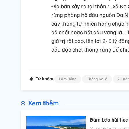
Địa bàn xảy ra tại thôn 1, xã Đạ
rừng phòng hộ đầu nguồn Đa Nh
cây thông tự nhiên hàng chục n
đã chết hoặc bắt đầu vàng lá. 
giá trị rất cao, lên tới 2- 3 tỷ
đầu độc chết thông rừng để chi
Từ khóa:
Lâm Đồng
Thông ba lá
20 năm
Xem thêm
Đảm bảo hài hòa p
14/06/2023 12:30’