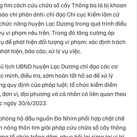
 tìm cách cứu chữa số cây Thông ba lá bị khoan
báo chí phản ánh; chỉ đạo Chi cục Kiểm lâm cử
 chức năng huyện Lạc Dương trong quá trình điều
 vụ vi phạm nêu trên. Trong đó tăng cường áp
vụ để phát hiện đối tượng vi phạm; xác định trách
át hiện, báo cáo, xử lý vụ việc.
ủ tịch UBND huyện Lạc Dương chỉ đạo các cơ
minh, điều tra, sớm hoàn tất hồ sơ để xử lý
ng quy định của pháp luật; tổ chức kiểm điểm
 đơn vị, địa phương và cá nhân có liên quan theo
ớc ngày 30/6/2023.
 phòng hộ đầu nguồn Đa Nhim phối hợp chặt chẽ
ển nông thôn tìm giải pháp cứu chữa số cây thông
ng tổ chức trồng dặm, phục hồi lại rừng tại vị trí