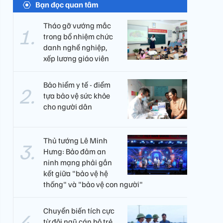
Bạn đọc quan tâm
Tháo gỡ vướng mắc
trong bổ nhiệm chức
danh nghề nghiệp,
xếp lương giáo viên
Bảo hiểm y tế - điểm
tựa bảo vệ sức khỏe
cho người dân
Thủ tướng Lê Minh
Hưng: Bảo đảm an
ninh mạng phải gắn
kết giữa "bảo vệ hệ
thống" và "bảo vệ con người"
Chuyển biến tích cực
từ đội ngũ cán bộ trẻ