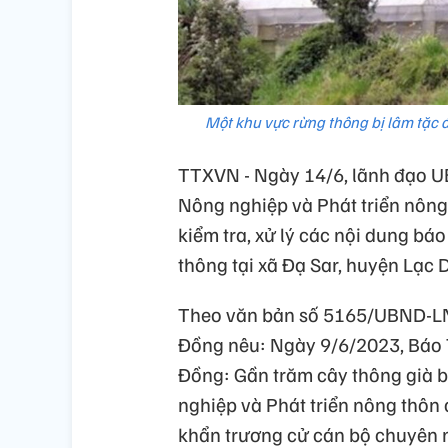
Một khu vực rừng thông bị lâm tặc
TTXVN - Ngày 14/6, lãnh đạo U
Nông nghiệp và Phát triển nôn
kiểm tra, xử lý các nội dung bá
thông tại xã Đạ Sar, huyện Lạc 
Theo văn bản số 5165/UBND-LN
Đồng nêu: Ngày 9/6/2023, Báo
Đồng: Gần trăm cây thông già b
nghiệp và Phát triển nông thôn c
khẩn trương cử cán bộ chuyên 