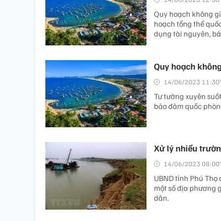
Quy hoạch không gia
hoạch tổng thể quốc
dụng tài nguyên, bảo
Quy hoạch không 
14/06/2023 11:30’
Tư tưởng xuyên suốt 
bảo đảm quốc phòng, 
Xử lý nhiều trườn
14/06/2023 08:00’
UBND tỉnh Phú Thọ đ
một số địa phương g
dân.