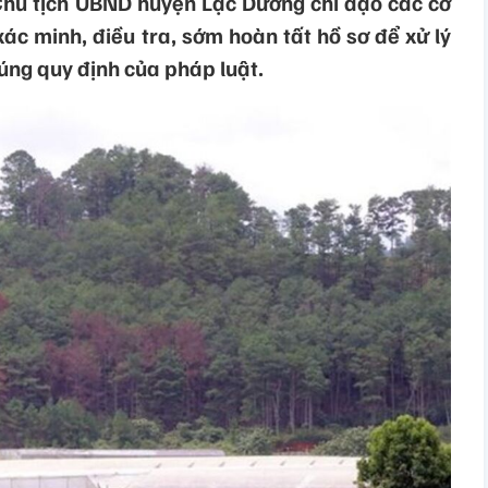
hủ tịch UBND huyện Lạc Dương chỉ đạo các cơ
c minh, điều tra, sớm hoàn tất hồ sơ để xử lý
úng quy định của pháp luật.