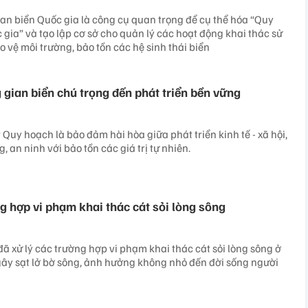
n biển Quốc gia là công cụ quan trọng để cụ thể hóa “Quy
 gia” và tạo lập cơ sở cho quản lý các hoạt động khai thác sử
 vệ môi trường, bảo tồn các hệ sinh thái biển
gian biển chú trọng đến phát triển bền vững
Quy hoạch là bảo đảm hài hòa giữa phát triển kinh tế - xã hội,
an ninh với bảo tồn các giá trị tự nhiên.
g hợp vi phạm khai thác cát sỏi lòng sông
ã xử lý các trường hợp vi phạm khai thác cát sỏi lòng sông ở
ây sạt lở bờ sông, ảnh hưởng không nhỏ đến đời sống người