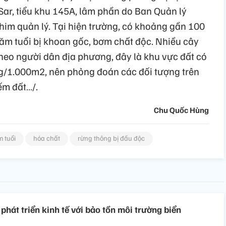
 Sar, tiểu khu 145A, lâm phần do Ban Quản lý
im quản lý. Tại hiện trường, có khoảng gần 100
ăm tuổi bị khoan gốc, bơm chất độc. Nhiều cây
Theo người dân địa phương, đây là khu vực đất có
 đồng/1.000m2, nên phỏng đoán các đối tượng trên
ếm đất…/.
Chu Quốc Hùng
 tuổi
hóa chất
rừng thông bị đầu độc
hát triển kinh tế với bảo tồn môi trường biển