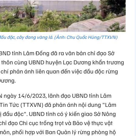
 đầu độc, cây đang vàng lá. (Ảnh: Chu Quốc Hùng/TTXVN)
BND tỉnh Lâm Đồng đã ra văn bản chỉ đạo Sở
g thôn cùng UBND huyện Lạc Dương khẩn trương
o chí phản ánh liên quan đến việc đầu độc rừng
Dương.
 ngày 14/6/2023, lãnh đạo UBND tỉnh Lâm
 Tin Tức (TTXVN) đã phản ánh nội dung "Lâm
ị đầu độc". UBND tỉnh có ý kiến giao Sở Nông
hỉ đạo Chi cục trồng trọt và Bảo vệ thực vật
môn, phối hợp với Ban Quản lý rừng phòng hộ