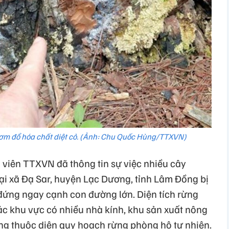
 bơm đổ hóa chất diệt cỏ. (Ảnh: Chu Quốc Hùng/TTXVN)
viên TTXVN đã thông tin sự việc nhiều cây
ại xã Đạ Sar, huyện Lạc Dương, tỉnh Lâm Đồng bị
đứng ngay cạnh con đường lớn. Diện tích rừng
c khu vực có nhiều nhà kính, khu sản xuất nông
g thuộc diện quy hoạch rừng phòng hộ tự nhiên.