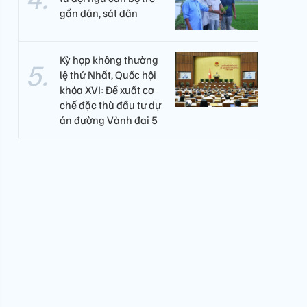
gần dân, sát dân
Kỳ họp không thường
lệ thứ Nhất, Quốc hội
khóa XVI: Đề xuất cơ
chế đặc thù đầu tư dự
án đường Vành đai 5