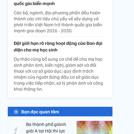
quốc gia biển mạnh
Các bộ, ngành, địa phương phấn đấu hoàn
thành các chỉ tiêu chủ yếu về xây dựng và
phát triển Việt Nam trở thành quốc gia biển
mạnh giai đoạn 2026 - 2030.
Đặt giới hạn rõ ràng hoạt động của Ban đại
diện cha mẹ học sinh
Dự thảo cũng bổ sung cơ chế để cha mẹ học
sinh phản ánh, kiến nghị, giám sát và đối
thoại với cơ sở giáo dục; quy định trách
nhiệm của người đứng đầu cơ sở giáo dục
trong việc tiếp nhận, xử lý phản ánh và công
khai thông tin.
Bạn đọc quan tâm
Ba thành phố giành
giải A tại Hội thi lực