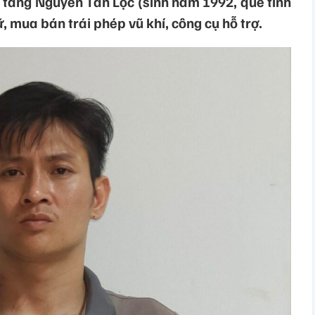
 tang Nguyễn Tấn Lộc (sinh năm 1992, quê tỉnh
, mua bán trái phép vũ khí, công cụ hỗ trợ.