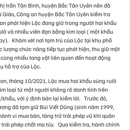
hị trấn Tân Bình, huyện Bắc Tân Uyên nên đã
ú Giáo, Công an huyện Bắc Tân Uyên kiểm tra
 an phát hiện Lộc đang giữ trong người hai khẩu
lô và nhiều viên đạn bằng kim loại ( một khẩu
ay). Khám xét nơi tạm trú của Lộc tại khu phố
c lượng chức năng tiếp tục phát hiện, thu giữ một
 cùng nhiều tang vật liên quan đến hoạt động
cụ hỗ trợ của Lộc.
 an, tháng 10/2021, Lộc mua hai khẩu súng rulô
im loại từ một người không rõ danh tính trên
/khẩu, với ý định bán lại kiếm lời. Trước đó,
ương đã tạm giữ Bùi Viết Dũng (sinh năm 1999,
hành vi mua bán, tàng trữ trái phép vũ khí quân
ữ trái phép chất ma túy. Qua kiểm tra, hành chính