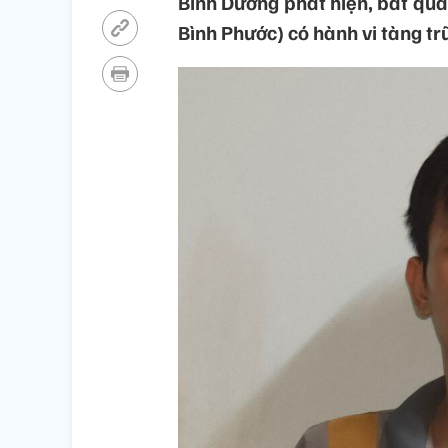
Bình Dương phát hiện, bắt quả
Bình Phước) có hành vi tàng trữ