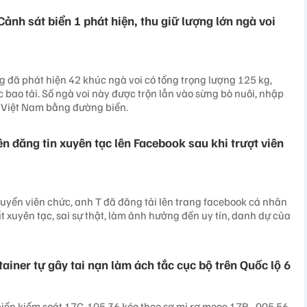
ảnh sát biển 1 phát hiện, thu giữ lượng lớn ngà voi
 đã phát hiện 42 khúc ngà voi có tổng trọng lượng 125 kg,
 bao tải. Số ngà voi này được trộn lẫn vào sừng bò nuôi, nhập
ề Việt Nam bằng đường biển.
n đăng tin xuyên tạc lên Facebook sau khi trượt viên
 tuyển viên chức, anh T đã đăng tải lên trang facebook cá nhân
t xuyên tạc, sai sự thật, làm ảnh hưởng đến uy tín, danh dự của
ainer tự gây tai nạn làm ách tắc cục bộ trên Quốc lộ 6
biển kiểm soát 17C-105.36 kéo theo sơ mi rơ mooc 17R - 005.56