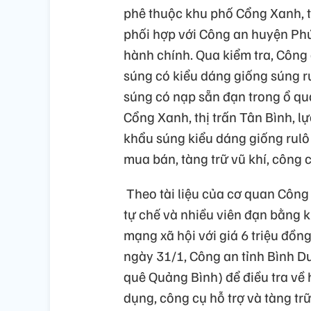
phê thuộc khu phố Cổng Xanh, t
phối hợp với Công an huyện Ph
hành chính. Qua kiểm tra, Công
súng có kiểu dáng giống súng ru
súng có nạp sẵn đạn trong ổ qu
Cổng Xanh, thị trấn Tân Bình, lự
khẩu súng kiểu dáng giống rulô
mua bán, tàng trữ vũ khí, công 
Theo tài liệu của cơ quan Công
tự chế và nhiều viên đạn bằng k
mạng xã hội với giá 6 triệu đồng
ngày 31/1, Công an tỉnh Bình D
quê Quảng Bình) để điều tra về 
dụng, công cụ hỗ trợ và tàng tr