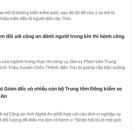
xe mô tô không biển kiểm soát, sau đó lật đè vào 2 xe mô tô
 thiếu niên đều là người dân tộc Thái.
m đối với công an đánh người trong khi thi hành công
 của ngành trong thực thi công vụ, Đại úy Phan Văn Trung
ành Triệu, huyện Châu Thành, Bến Tre) bị giáng cấp bậc xuống
ó Giám đốc và nhiều cán bộ Trung tâm Đăng kiểm xe
 An
 sự Công an tỉnh Nghệ An phối hợp với các đơn vị nghiệp vụ
 đối tượng để điều tra làm rõ hành vi “Nhận hối lộ và môi giới