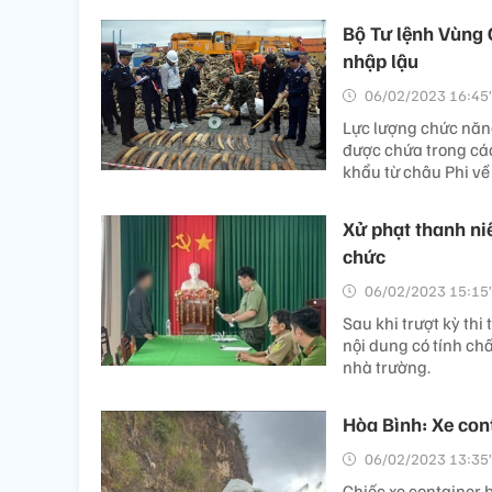
Bộ Tư lệnh Vùng C
nhập lậu
06/02/2023 16:45’
Lực lượng chức năng
được chứa trong các
khẩu từ châu Phi v
Xử phạt thanh niê
chức
06/02/2023 15:15’
Sau khi trượt kỳ thi
nội dung có tính chấ
nhà trường.
Hòa Bình: Xe cont
06/02/2023 13:35’
Chiếc xe container 