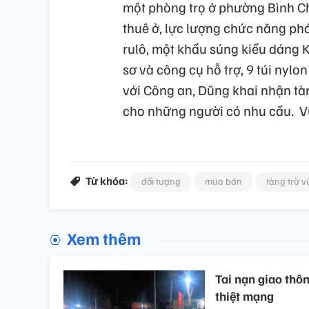
một phòng trọ ở phường Bình C
thuê ở, lực lượng chức năng phá
rulô, một khẩu súng kiểu dáng K
sơ và công cụ hỗ trợ, 9 túi nyl
với Công an, Dũng khai nhận tàn
cho những người có nhu cầu. Vụ 
Từ khóa:
đối tượng
mua bán
tàng trữ v
Xem thêm
Tai nạn giao thôn
thiệt mạng