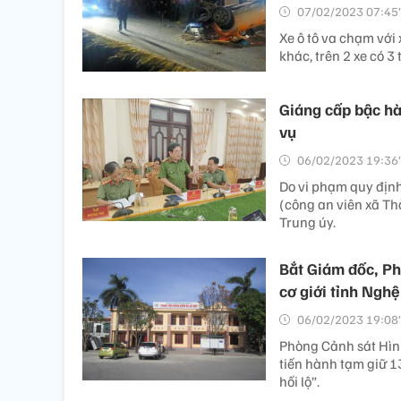
07/02/2023 07:45’
Xe ô tô va chạm với 
khác, trên 2 xe có 3
Giáng cấp bậc hà
vụ
06/02/2023 19:36’
Do vi phạm quy định
(công an viên xã Th
Trung úy.
Bắt Giám đốc, Ph
cơ giới tỉnh Nghệ
06/02/2023 19:08’
Phòng Cảnh sát Hình
tiến hành tạm giữ 13
hối lộ”.