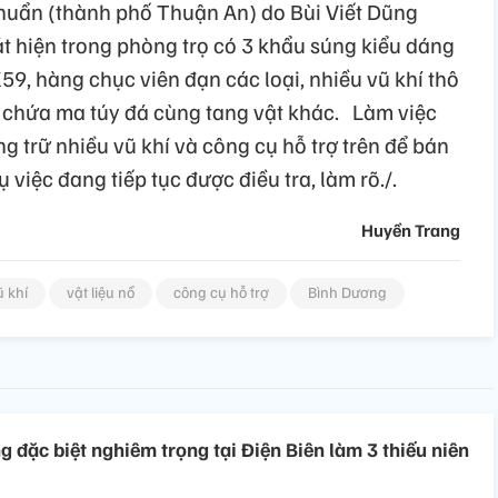
huẩn (thành phố Thuận An) do Bùi Viết Dũng
t hiện trong phòng trọ có 3 khẩu súng kiểu dáng
59, hàng chục viên đạn các loại, nhiều vũ khí thô
on chứa ma túy đá cùng tang vật khác. Làm việc
g trữ nhiều vũ khí và công cụ hỗ trợ trên để bán
việc đang tiếp tục được điều tra, làm rõ./.
Huyền Trang
ũ khí
vật liệu nổ
công cụ hỗ trợ
Bình Dương
g đặc biệt nghiêm trọng tại Điện Biên làm 3 thiếu niên