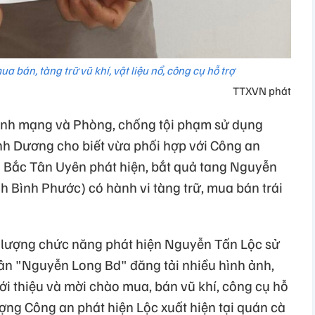
a bán, tàng trữ vũ khí, vật liệu nổ, công cụ hỗ trợ
TTXVN phát
inh mạng và Phòng, chống tội phạm sử dụng
nh Dương cho biết vừa phối hợp với Công an
 Bắc Tân Uyên phát hiện, bắt quả tang Nguyễn
h Bình Phước) có hành vi tàng trữ, mua bán trái
c lượng chức năng phát hiện Nguyễn Tấn Lộc sử
ân "Nguyễn Long Bd" đăng tải nhiều hình ảnh,
iới thiệu và mời chào mua, bán vũ khí, công cụ hỗ
lượng Công an phát hiện Lộc xuất hiện tại quán cà