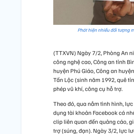
Phát hiện nhiều đối tượng mu
(TTXVN) Ngày 7/2, Phòng An n
công nghệ cao, Công an tỉnh Bì
huyện Phú Giáo, Công an huyện
Tấn Lộc (sinh năm 1992, quê tỉn
phép vũ khí, công cụ hỗ trợ.
Theo đó, qua nắm tình hình, lự
dụng tài khoản Facebook cá nh
clip liên quan đến quảng cáo, g
trợ (súng, đạn). Ngày 3/2, lực 