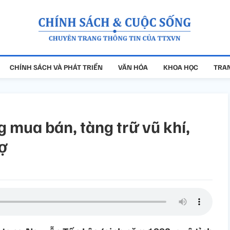
CHÍNH SÁCH VÀ PHÁT TRIỂN
VĂN HÓA
KHOA HỌC
TRAN
g mua bán, tàng trữ vũ khí,
rợ