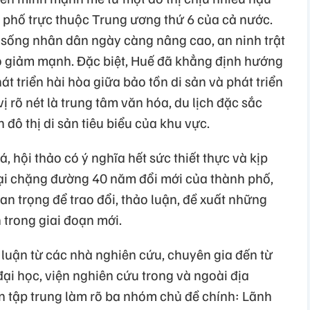
h phố trực thuộc Trung ương thứ 6 của cả nước.
i sống nhân dân ngày càng nâng cao, an ninh trật
èo giảm mạnh. Đặc biệt, Huế đã khẳng định hướng
át triển hài hòa giữa bảo tồn di sản và phát triển
vị rõ nét là trung tâm văn hóa, du lịch đặc sắc
đô thị di sản tiêu biểu của khu vực.
hội thảo có ý nghĩa hết sức thiết thực và kịp
 lại chặng đường 40 năm đổi mới của thành phố,
n trọng để trao đổi, thảo luận, đề xuất những
 trong giai đoạn mới.
luận từ các nhà nghiên cứu, chuyên gia đến từ
đại học, viện nghiên cứu trong và ngoài địa
 tập trung làm rõ ba nhóm chủ đề chính: Lãnh