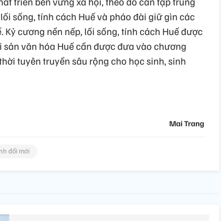
t triển bền vững xã hội, theo đó cần tập trung
lối sống, tính cách Huế và pháo đài giữ gìn các
ế. Kỷ cương nền nếp, lối sống, tính cách Huế được
 Di sản văn hóa Huế cần được đưa vào chương
thời tuyên truyền sâu rộng cho học sinh, sinh
Mai Trang
nh đổi mới