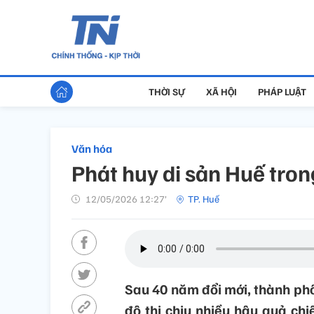
THỜI SỰ
XÃ HỘI
PHÁP LUẬT
Văn hóa
Phát huy di sản Huế tron
12/05/2026 12:27’
TP. Huế
Sau 40 năm đổi mới, thành ph
đô thị chịu nhiều hậu quả chi