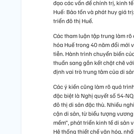
đạo các vấn đề chính trị, kinh tế
Huế: Bảo tồn và phát huy giá trị
triển đô thị Huế.
Các tham luận tập trung làm rõ q
hóa Huế trong 40 năm đổi mới vớ
tiễn. Hành trình chuyển biến của
thuần sang gắn kết chặt chẽ với
định vai trò trung tâm của di sả
Các ý kiến cũng làm rõ quá trìn
đặc biệt là Nghị quyết số 54-N
đô thị di sản đặc thù. Nhiều ng
cận di sản, từ biểu tượng vươn
mềm”, phát triển kinh tế di sản 
Hệ thống thiết chế văn hóa, nhấ