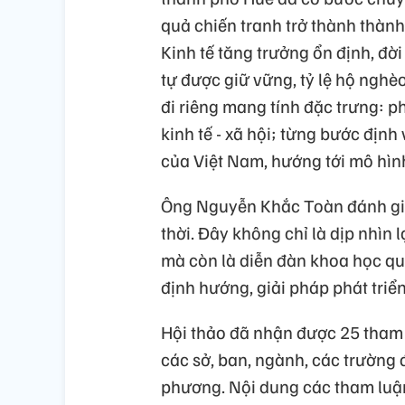
quả chiến tranh trở thành thàn
Kinh tế tăng trưởng ổn định, đờ
tự được giữ vững, tỷ lệ hộ ngh
đi riêng mang tính đặc trưng: ph
kinh tế - xã hội; từng bước định 
của Việt Nam, hướng tới mô hình 
Ông Nguyễn Khắc Toàn đánh giá, 
thời. Đây không chỉ là dịp nhìn
mà còn là diễn đàn khoa học qua
định hướng, giải pháp phát triển
Hội thảo đã nhận được 25 tham 
các sở, ban, ngành, các trường 
phương. Nội dung các tham luận