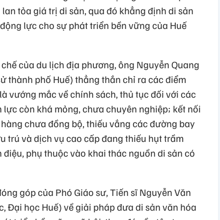
 lan tỏa giá trị di sản, qua đó khẳng định di sản
 động lực cho sự phát triển bền vững của Huế
n chế của du lịch địa phương, ông Nguyễn Quang
sử thành phố Huế) thẳng thắn chỉ ra các điểm
à vướng mắc về chính sách, thủ tục đối với các
 lực còn khá mỏng, chưa chuyên nghiệp; kết nối
 hàng chưa đồng bộ, thiếu vắng các đường bay
ưu trú và dịch vụ cao cấp đang thiếu hụt trầm
 điệu, phụ thuộc vào khai thác nguồn di sản có
đóng góp của Phó Giáo sư, Tiến sĩ Nguyễn Văn
 Đại học Huế) về giải pháp đưa di sản văn hóa