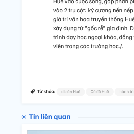
Huế vào cuộc sống, góp phần phá
vào 2 trụ cột: kỷ cương nền nếp 
giá trị văn hóa truyền thống Hu
xây dựng từ "gốc rễ" gia đình.
trình dạy học ngoại khóa, đồng 
viên trong các trường học./.
Từ khóa:
di sản Huế
Cố đô Huế
hành trì
Tin liên quan