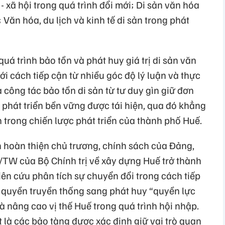
 - xã hội trong quá trình đổi mới; Di sản văn hóa
; Văn hóa, du lịch và kinh tế di sản trong phát
uá trình bảo tồn và phát huy giá trị di sản văn
i cách tiếp cận từ nhiều góc độ lý luận và thực
 công tác bảo tồn di sản từ tư duy gìn giữ đơn
 phát triển bền vững được tái hiện, qua đó khẳng
n trong chiến lược phát triển của thành phố Huế.
h hoàn thiện chủ trương, chính sách của Đảng,
Q/TW của Bộ Chính trị về xây dựng Huế trở thành
hiên cứu phân tích sự chuyển đổi trong cách tiếp
g quyền truyền thống sang phát huy “quyền lực
và nâng cao vị thế Huế trong quá trình hội nhập.
t là các bảo tàng được xác định giữ vai trò quan