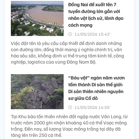
Đồng Nai đề xuất tên 7
tuyến đường lớn gắn với
nhân vật lịch sử, lãnh đạo
cách mạng
11/05/2026 15:42’
Việc đặt tên là yêu cầu cấp thiết để định danh những
con đường lớn; đồng thời mang ý nghĩa chính trị, văn
hóa sâu sắc, khẳng định vị thế trung tâm kinh tế, công
nghiệp, logistics của vùng Đông Nam Bộ.
“Báu vật” ngàn năm vươn
tầm thành Di sản thế giới:
Di sản thiên nhiên nguyên
sơ giữa Cố đô
11/05/2026 14:55’
Tại Khu bảo tồn thiên nhiên đất ngập nước Vân Long, từ
trước năm 2000 ghi nhận khoảng 40 cá thể Voọc mông
trắng. Đến nay, số lượng Voọc mông trắng tại đây đã
tăng lên trên 250 cá thể.