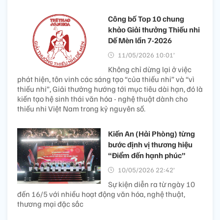
Công bố Top 10 chung
khảo Giải thưởng Thiếu nhi
Dế Mèn lần 7-2026
11/05/2026 10:01’
Không chỉ dừng lại ở việc
phát hiện, tôn vinh các sáng tạo “của thiếu nhi” và “vì
thiếu nhi”, Giải thưởng hướng tới mục tiêu dài hạn, đó là
kiến tạo hệ sinh thái văn hóa - nghệ thuật dành cho
thiếu nhi Việt Nam trong kỷ nguyên số.
Kiến An (Hải Phòng) từng
bước định vị thương hiệu
“Điểm đến hạnh phúc”
10/05/2026 22:42’
Sự kiện diễn ra từ ngày 10
đến 16/5 với nhiều hoạt động văn hóa, nghệ thuật,
thương mại đặc sắc