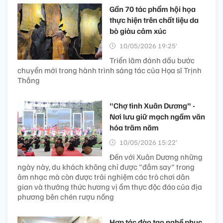
Gần 70 tác phẩm hội họa
thực hiện trên chất liệu da
bò giàu cảm xúc
10/05/2026 19:25’
Triển lãm đánh dấu bước
chuyển mới trong hành trình sáng tác của Họa sĩ Trịnh
Thắng
"Chợ tình Xuân Dương” -
Nơi lưu giữ mạch ngầm văn
hóa trăm năm
10/05/2026 15:22’
Đến với Xuân Dương những
ngày này, du khách không chỉ được "đắm say" trong
âm nhạc mà còn được trải nghiệm các trò chơi dân
gian và thưởng thức hương vị ẩm thực độc đáo của địa
phương bên chén rượu nồng
Hợp tác đào tạo nghề phục