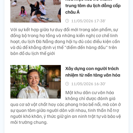
trung tâm du lịch đẳng cấp
châu Á
11/05/2026 17:38’
Với sự kết hợp giữa tư duy đổi mới trong sản phẩm, sự
đồng bộ trong hạ tầng và những kiến nghị cơ chế linh
hoạt, du lịch Đà Nẵng đang hội tụ đủ các điều kiện cần
và đủ để khẳng định vị thế "điểm đến hàng đầu" trên
bản đồ du lịch thế giới
Xây dựng con người trách
nhiệm từ nền tảng văn hóa
11/05/2026 16:30’
Một khu dân cư văn hóa
không chỉ được đánh giá
qua cơ sở vật chất hay các phong trào bề nổi, mà còn ở
sự quan tâm giữa người dân với nhau, tinh thần hỗ trợ
người khó khăn, ý thức giữ gìn an ninh trật tự và bảo vệ
môi trường chung.