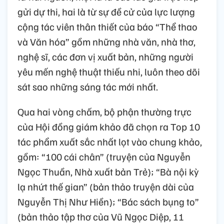
gửi dự thi, hai là từ sự đề cử của lực lượng
cộng tác viên thân thiết của báo “Thể thao
và Văn hóa” gồm những nhà văn, nhà thơ,
nghệ sĩ, các đơn vị xuất bản, những người
yêu mến nghệ thuật thiếu nhi, luôn theo dõi
sát sao những sáng tác mới nhất.
Qua hai vòng chấm, bộ phận thường trực
của Hội đồng giám khảo đã chọn ra Top 10
tác phẩm xuất sắc nhất lọt vào chung khảo,
gồm: “100 cái chân” (truyện của Nguyễn
Ngọc Thuần, Nhà xuất bản Trẻ); “Bà nội kỳ
lạ nhứt thế gian” (bản thảo truyện dài của
Nguyễn Thị Như Hiền); “Bác sách bụng to”
(bản thảo tập thơ của Vũ Ngọc Diệp, 11