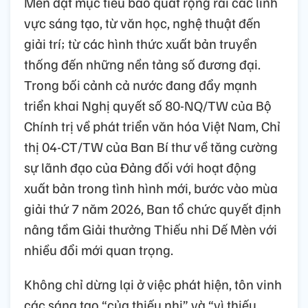
Mèn đặt mục tiêu bao quát rộng rãi các lĩnh
vực sáng tạo, từ văn học, nghệ thuật đến
giải trí; từ các hình thức xuất bản truyền
thống đến những nền tảng số đương đại.
Trong bối cảnh cả nước đang đẩy mạnh
triển khai Nghị quyết số 80-NQ/TW của Bộ
Chính trị về phát triển văn hóa Việt Nam, Chỉ
thị 04-CT/TW của Ban Bí thư về tăng cường
sự lãnh đạo của Đảng đối với hoạt động
xuất bản trong tình hình mới, bước vào mùa
giải thứ 7 năm 2026, Ban tổ chức quyết định
nâng tầm Giải thưởng Thiếu nhi Dế Mèn với
nhiều đổi mới quan trọng.
Không chỉ dừng lại ở việc phát hiện, tôn vinh
các sáng tạo “của thiếu nhi” và “vì thiếu