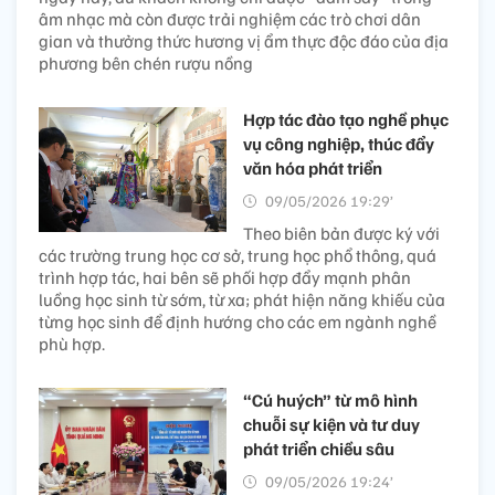
âm nhạc mà còn được trải nghiệm các trò chơi dân
gian và thưởng thức hương vị ẩm thực độc đáo của địa
phương bên chén rượu nồng
Hợp tác đào tạo nghề phục
vụ công nghiệp, thúc đẩy
văn hóa phát triển
09/05/2026 19:29’
Theo biên bản được ký với
các trường trung học cơ sở, trung học phổ thông, quá
trình hợp tác, hai bên sẽ phối hợp đẩy mạnh phân
luồng học sinh từ sớm, từ xa; phát hiện năng khiếu của
từng học sinh để định hướng cho các em ngành nghề
phù hợp.
“Cú huých” từ mô hình
chuỗi sự kiện và tư duy
phát triển chiều sâu
09/05/2026 19:24’