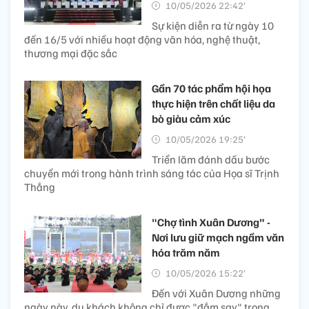
10/05/2026 22:42’
Sự kiện diễn ra từ ngày 10
đến 16/5 với nhiều hoạt động văn hóa, nghệ thuật,
thương mại đặc sắc
Gần 70 tác phẩm hội họa
thực hiện trên chất liệu da
bò giàu cảm xúc
10/05/2026 19:25’
Triển lãm đánh dấu bước
chuyển mới trong hành trình sáng tác của Họa sĩ Trịnh
Thắng
"Chợ tình Xuân Dương” -
Nơi lưu giữ mạch ngầm văn
hóa trăm năm
10/05/2026 15:22’
Đến với Xuân Dương những
ngày này, du khách không chỉ được "đắm say" trong