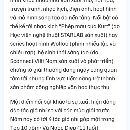
truyện tranh, nhạc kịch, điện ảnh, hoạt hình
và mô hình sáng tạo đa nền tảng. Nổi bật có
thể kể tới nhạc kịch “Phép màu của Kurt” (do
Học viện nghệ thuật STARLAB sản xuất) hay
series hoạt hình Wolfoo (phim nhiều tập và
chiếu rạp), hệ sinh thái sáng tạo (do
Sconnect Việt Nam sản xuất và phát triển),
chứng tỏ giải thưởng đang ngày càng quan
tâm tới những lĩnh vực tiềm năng trở thành
sản phẩm công nghiệp văn hóa thực thụ.
Một điểm nổi bật khác là sự xuất hiện đông
đảo tác giả nhí so với các mùa giải trước.
Năm nay có tới 4 tác giả nhí góp mặt trong
Top 10 gồm: Vũ Ngọc Diệp (11 tuổi),