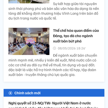
Sự kết hợp giữa tài nguyên
sinh thái phong phú và bản sắc văn hóa đa dạng là nền
tảng để khẳng định thương hiệu Vĩnh Long trên bản đồ
du lịch trong nước và quốc tế.
Thể chế hóa quan điểm của
Đảng, tạo đà cho ngành
xuất bản bứt phá
08/05/2026 18:26’
Để ngành xuất bản chuyển
mình mạnh mẽ, nhiều ý kiến đề xuất, Nhà nước cần có
các cơ chế ưu đãi cụ thể về thuế, tín dụng và quỹ đất;
đặc biệt là việc hỗ trợ hình thành các tổ hợp, tập đoàn
xuất bản - truyền thông chủ lực quốc gia.
Chính sách mới
Nghị quyết số 23-NQ/TW: Người Việt Nam ở nước