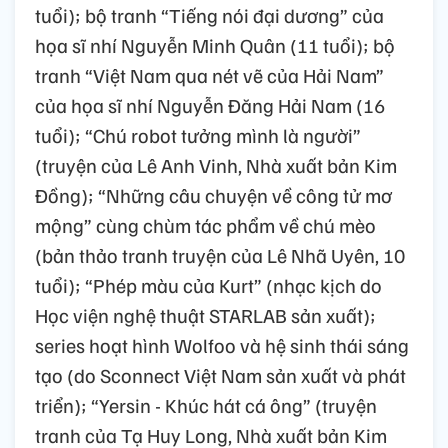
tuổi); bộ tranh “Tiếng nói đại dương” của
họa sĩ nhí Nguyễn Minh Quân (11 tuổi); bộ
tranh “Việt Nam qua nét vẽ của Hải Nam”
của họa sĩ nhí Nguyễn Đăng Hải Nam (16
tuổi); “Chú robot tưởng mình là người”
(truyện của Lê Anh Vinh, Nhà xuất bản Kim
Đồng); “Những câu chuyện về công tử mơ
mộng” cùng chùm tác phẩm về chú mèo
(bản thảo tranh truyện của Lê Nhã Uyên, 10
tuổi); “Phép màu của Kurt” (nhạc kịch do
Học viện nghệ thuật STARLAB sản xuất);
series hoạt hình Wolfoo và hệ sinh thái sáng
tạo (do Sconnect Việt Nam sản xuất và phát
triển); “Yersin - Khúc hát cá ông” (truyện
tranh của Tạ Huy Long, Nhà xuất bản Kim