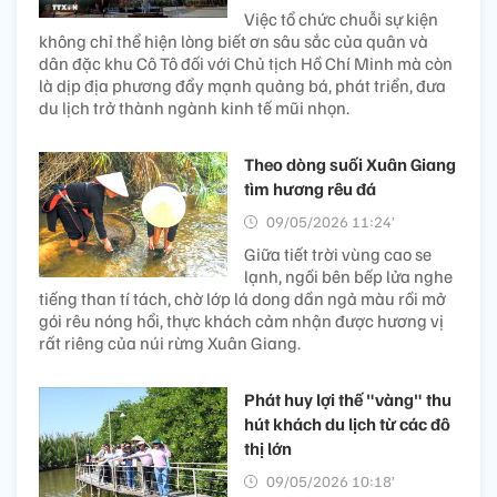
Việc tổ chức chuỗi sự kiện
không chỉ thể hiện lòng biết ơn sâu sắc của quân và
dân đặc khu Cô Tô đối với Chủ tịch Hồ Chí Minh mà còn
là dịp địa phương đẩy mạnh quảng bá, phát triển, đưa
du lịch trở thành ngành kinh tế mũi nhọn.
Theo dòng suối Xuân Giang
tìm hương rêu đá
09/05/2026 11:24’
Giữa tiết trời vùng cao se
lạnh, ngồi bên bếp lửa nghe
tiếng than tí tách, chờ lớp lá dong dần ngả màu rồi mở
gói rêu nóng hổi, thực khách cảm nhận được hương vị
rất riêng của núi rừng Xuân Giang.
Phát huy lợi thế "vàng" thu
hút khách du lịch từ các đô
thị lớn
09/05/2026 10:18’