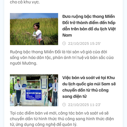
cho cả khu vực.
Đưa ruộng bậc thang Miền
Đồi trở thành điểm đến hấp
dẫn trên bản đồ du lịch Việt
Nam
22/10/2025 15:25’
Ruộng bậc thang Miền Đồi là tài sản vô giá của đời
sống văn hóa dân tộc, phản ánh trí tuệ và bản sắc của
người Mường.
Việc bán và soát vé tại Khu
du lịch quốc gia núi Sam sẽ
chuyển dần từ thủ công
sang điện tử
22/10/2025 11:23’
Tại các điểm bán vé mới, công tác bán và soát vé sẽ
chuyển dần từ hình thức thủ công sang hình thức điện
tử, ứng dụng công nghệ để quản lý.