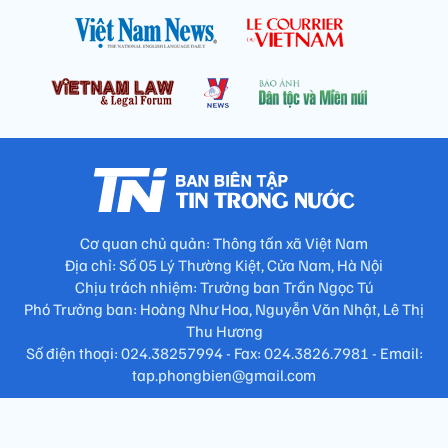
Cơ quan chủ quản: Thông tấn xã Việt Nam
Địa chỉ: Số 05 Lý Thường Kiệt, Cửa Nam, Hà Nội
Chịu trách nhiệm: Trưởng ban Trần Ngọc Tú
Phó Trưởng ban: Hoàng Như Hoa, Nguyễn Văn Nhật, Lê Thị
Thu Hương
Số điện thoại: 024.38257994 - Fax: 024.3826.7981 - Email:
tap.phongbien@gmail.com