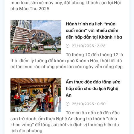
mua tour, săn vé máy bay, đặt phòng khách sạn tại Hội
chợ Mùa Thu 2025.
Hành trình du lịch “mùa
cuối năm” với nhiều điểm
đến hấp dẫn tại Khánh Hòa
27/10/2025 13:26’
Từ tháng 10 đến tháng 12 là
thời điểm lý tưởng để khám phá Khánh Hòa, thời tiết dù
có lúc mưa rào nhưng phần lớn các ngày vẫn nắng đẹp.
Ẩm thực độc đáo tăng sức
hấp dẫn cho du lịch Nghệ
An
25/10/2025 10:50’
Từ món ăn dân dã đến đặc
sản trứ danh, ẩm thực Nghệ An đang trở thành "chìa
khóa vàng" để tăng sức hút và định vị thương hiệu du
lịch địa phương.