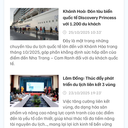
Khánh Hoà: Đón tàu biển
quốc tế Discovery Princess
với 1.200 du khách
25/10/2025 10:33’
Đây là một trong những
chuyến tàu du lịch quốc tế lớn đến với Khánh Hòa trong
tháng 10/2025, góp phần khẳng định sức hấp dẫn của
điểm đến Nha Trang – Cam Ranh đối với du khách quốc
tế.
Lâm Đồng: Thúc đẩy phát
triển du lịch liên kết 3 vùng
23/10/2025 19:23’
Việc tăng cường liên kết
vùng, đa dạng hóa sản
phẩm và nâng cao năng lực cạnh tranh của các điểm
đến là yếu tố cần thiết, giúp khai thác tối đa tiềm năng
tài nguyên du lịch..., mang lại lợi ích kinh tế bền vững