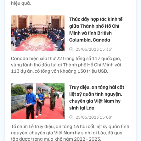
hiệu quả.
Thúc đẩy hợp tác kinh tế
giữa Thành phố Hồ Chí
Minh và tỉnh British
Columbia, Canada
25/05/2023 15:35’
Canada hiện xếp thứ 22 trong tổng số 117 quốc gia,
vùng lãnh thổ đầu tư tại Thành phố Hồ Chí Minh với
113 dự án, có tổng vốn khoảng 130 triệu USD.
Truy điệu, an táng hài cốt
liệt sỹ quân tình nguyện,
chuyên gia Việt Nam hy
sinh tại Lào
25/05/2023 15:08’
Tổ chức Lễ truy điệu, an táng 16 hài cốt liệt sỹ quân tình
nguyện, chuyên gia Việt Nam hy sinh tại Lào, đã quy
tập được trong mùa khô năm 2022 - 2023.