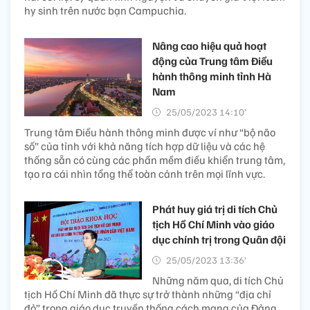
hy sinh trên nước bạn Campuchia.
Nâng cao hiệu quả hoạt
động của Trung tâm Điều
hành thông minh tỉnh Hà
Nam
25/05/2023 14:10’
Trung tâm Điều hành thông minh được ví như “bộ não
số” của tỉnh với khả năng tích hợp dữ liệu và các hệ
thống sẵn có cùng các phần mềm điều khiển trung tâm,
tạo ra cái nhìn tổng thể toàn cảnh trên mọi lĩnh vực.
Phát huy giá trị di tích Chủ
tịch Hồ Chí Minh vào giáo
dục chính trị trong Quân đội
25/05/2023 13:36’
Những năm qua, di tích Chủ
tịch Hồ Chí Minh đã thực sự trở thành những “địa chỉ
đỏ” trong giáo dục truyền thống cách mạng của Đảng,