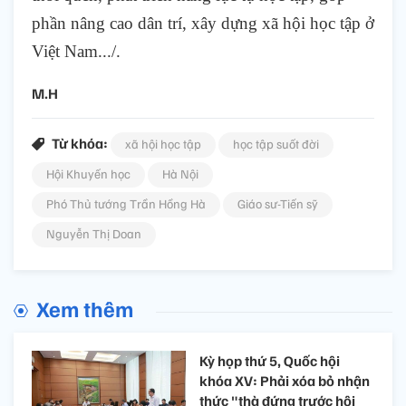
phần nâng cao dân trí, xây dựng xã hội học tập ở
Việt Nam.../.
M.H
Từ khóa:
xã hội học tập
học tập suốt đời
Hội Khuyến học
Hà Nội
Phó Thủ tướng Trần Hồng Hà
Giáo sư-Tiến sỹ
Nguyễn Thị Doan
Xem thêm
Kỳ họp thứ 5, Quốc hội
khóa XV: Phải xóa bỏ nhận
thức "thà đứng trước hội