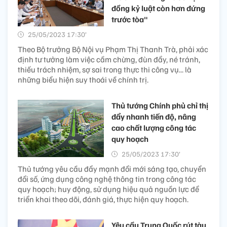
đồng kỷ luật còn hơn đứng
trước tòa"
25/05/2023 17:30’
Theo Bộ trưởng Bộ Nội vụ Phạm Thị Thanh Trà, phải xác
định tư tưởng làm việc cầm chừng, đùn đẩy, né tránh,
thiếu trách nhiệm, sợ sai trong thực thi công vụ... là
những biểu hiện suy thoái về chính trị.
Thủ tướng Chính phủ chỉ thị
đẩy nhanh tiến độ, nâng
cao chất lượng công tác
quy hoạch
25/05/2023 17:30’
Thủ tướng yêu cầu đẩy mạnh đổi mới sáng tạo, chuyển
đổi số, ứng dụng công nghệ thông tin trong công tác
quy hoạch; huy động, sử dụng hiệu quả nguồn lực để
triển khai theo dõi, đánh giá, thực hiện quy hoạch.
Yêu cầu Trung Quốc rút tàu