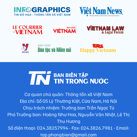
Cơ quan chủ quản: Thông tấn xã Việt Nam
Địa chỉ: Số 05 Lý Thường Kiệt, Cửa Nam, Hà Nội
Chịu trách nhiệm: Trưởng ban Trần Ngọc Tú
Phó Trưởng ban: Hoàng Như Hoa, Nguyễn Văn Nhật, Lê Thị
Thu Hương
Số điện thoại: 024.38257994 - Fax: 024.3826.7981 - Email:
tap.phongbien@gmail.com