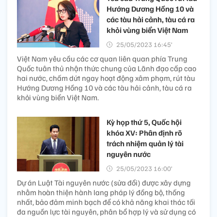
Hướng Dương Hồng 10 và
các tàu hải cảnh, tàu cá ra
khỏi vùng biển Việt Nam
25/05/2023 16:45’
Việt Nam yêu cầu các cơ quan liên quan phía Trung
Quốc tuân thủ nhận thức chung của Lãnh đạo cấp cao
hai nước, chấm dứt ngay hoạt động xâm phạm, rút tàu
Hướng Dương Hồng 10 và các tàu hải cảnh, tàu cá ra
khỏi vùng biển Việt Nam.
Kỳ họp thứ 5, Quốc hội
khóa XV: Phân định rõ
trách nhiệm quản lý tài
nguyên nước
25/05/2023 16:00’
Dự án Luật Tài nguyên nước (sửa đổi) được xây dựng
nhằm hoàn thiện hành lang pháp lý đồng bộ, thống
nhất, bảo đảm minh bạch để có khả năng khai thác tối
đa nguồn lực tài nguyên, phân bổ hợp lý và sử dụng có