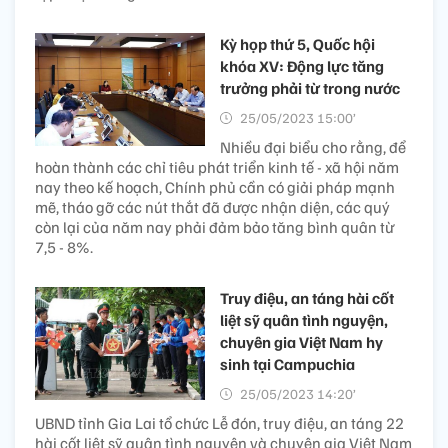
Kỳ họp thứ 5, Quốc hội
khóa XV: Động lực tăng
trưởng phải từ trong nước
25/05/2023 15:00’
Nhiều đại biểu cho rằng, để
hoàn thành các chỉ tiêu phát triển kinh tế - xã hội năm
nay theo kế hoạch, Chính phủ cần có giải pháp mạnh
mẽ, tháo gỡ các nút thắt đã được nhận diện, các quý
còn lại của năm nay phải đảm bảo tăng bình quân từ
7,5 - 8%.
Truy điệu, an táng hài cốt
liệt sỹ quân tình nguyện,
chuyên gia Việt Nam hy
sinh tại Campuchia
25/05/2023 14:20’
UBND tỉnh Gia Lai tổ chức Lễ đón, truy điệu, an táng 22
hài cốt liệt sỹ quân tình nguyện và chuyên gia Việt Nam