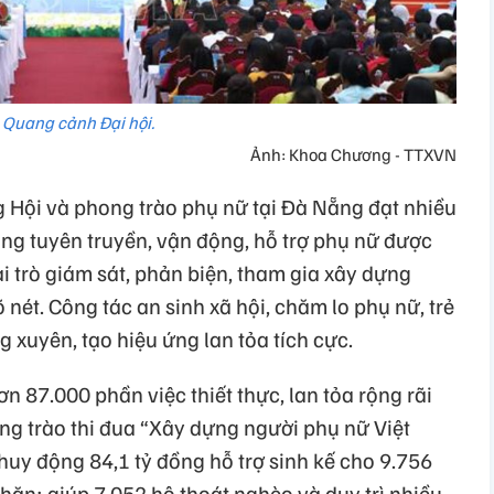
Quang cảnh Đại hội.
Ảnh: Khoa Chương - TTXVN
 Hội và phong trào phụ nữ tại Đà Nẵng đạt nhiều
ộng tuyên truyền, vận động, hỗ trợ phụ nữ được
vai trò giám sát, phản biện, tham gia xây dựng
nét. Công tác an sinh xã hội, chăm lo phụ nữ, trẻ
 xuyên, tạo hiệu ứng lan tỏa tích cực.
ơn 87.000 phần việc thiết thực, lan tỏa rộng rãi
g trào thi đua “Xây dựng người phụ nữ Việt
huy động 84,1 tỷ đồng hỗ trợ sinh kế cho 9.756
hăn; giúp 7.052 hộ thoát nghèo và duy trì nhiều