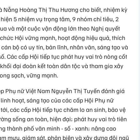
Đà Nẵng Hoàng Thị Thu Hương cho biết, nhiệm kỳ
hiện 5 nhiệm vụ trọng tâm, 9 nhóm chỉ tiêu, 2
 đua và một cuộc vận động lớn theo Nghị quyết
ổ chức Hội vững mạnh, hoạt động hiệu quả, thích
cán bộ có uy tín, bản lĩnh, nhân văn, sáng tạo và
 Các cấp Hội tiếp tục phát huy vai trò nòng cốt
khối đại đoàn kết toàn dân tộc và tham gia xây
trong sạch, vững mạnh.
hiệp Phụ nữ Việt Nam Nguyễn Thị Tuyến đánh giá
 linh hoạt, sáng tạo của các cấp Hội Phụ nữ
 tới, các cấp Hội tiếp tục chăm lo an sinh, bảo vệ
ờng sống an toàn, hiện đại; phát huy vai trò tiên
g thành phố văn minh - số - xanh; nâng cao
am mưu, giám sát, phản biện và xây dựng đội ngũ