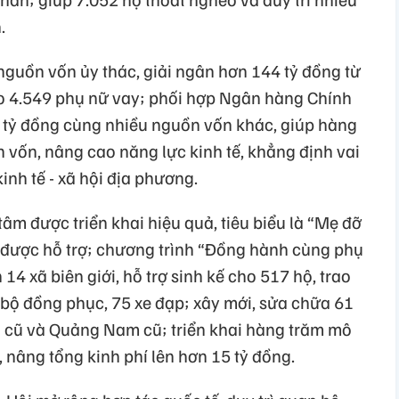
.
 nguồn vốn ủy thác, giải ngân hơn 144 tỷ đồng từ
ho 4.549 phụ nữ vay; phối hợp Ngân hàng Chính
0 tỷ đồng cùng nhiều nguồn vốn khác, giúp hàng
n vốn, nâng cao năng lực kinh tế, khẳng định vai
kinh tế - xã hội địa phương.
tâm được triển khai hiệu quả, tiêu biểu là “Mẹ đỡ
i được hỗ trợ; chương trình “Đồng hành cùng phụ
14 xã biên giới, hỗ trợ sinh kế cho 517 hộ, trao
 bộ đồng phục, 75 xe đạp; xây mới, sửa chữa 61
 cũ và Quảng Nam cũ; triển khai hàng trăm mô
i, nâng tổng kinh phí lên hơn 15 tỷ đồng.