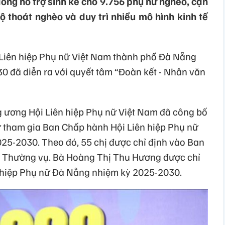
ồng hỗ trợ sinh kế cho 9.756 phụ nữ nghèo, cận
ộ thoát nghèo và duy trì nhiều mô hình kinh tế
i Liên hiệp Phụ nữ Việt Nam thành phố Đà Nẵng
0 đã diễn ra với quyết tâm “Đoàn kết - Nhân văn
ng ương Hội Liên hiệp Phụ nữ Việt Nam đã công bố
ự tham gia Ban Chấp hành Hội Liên hiệp Phụ nữ
25-2030. Theo đó, 55 chị được chỉ định vào Ban
n Thường vụ. Bà Hoàng Thị Thu Hương được chỉ
n hiệp Phụ nữ Đà Nẵng nhiệm kỳ 2025-2030.