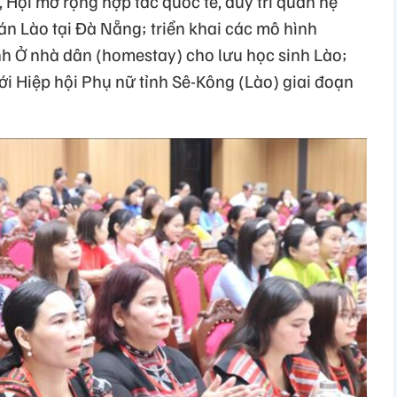
 Hội mở rộng hợp tác quốc tế, duy trì quan hệ
án Lào tại Đà Nẵng; triển khai các mô hình
nh Ở nhà dân (homestay) cho lưu học sinh Lào;
ới Hiệp hội Phụ nữ tỉnh Sê-Kông (Lào) giai đoạn