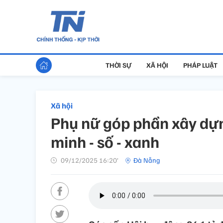
THỜI SỰ
XÃ HỘI
PHÁP LUẬT
Xã hội
Phụ nữ góp phần xây dự
minh - số - xanh
09/12/2025 16:20’
Đà Nẵng