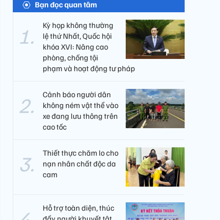
Bạn đọc quan tâm
Kỳ họp không thường
lệ thứ Nhất, Quốc hội
khóa XVI: Nâng cao
phòng, chống tội
phạm và hoạt động tư pháp
Cảnh báo người dân
không ném vật thể vào
xe đang lưu thông trên
cao tốc
Thiết thực chăm lo cho
nạn nhân chất độc da
cam
Hỗ trợ toàn diện, thúc
đẩy người khuyết tật