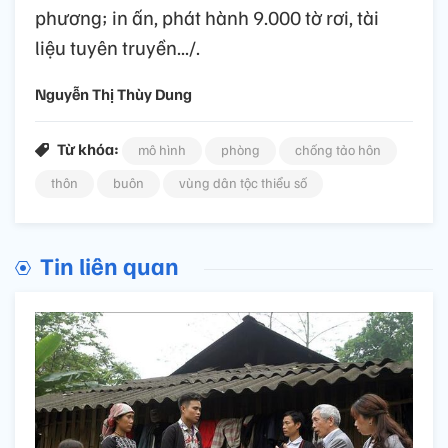
phương; in ấn, phát hành 9.000 tờ rơi, tài
liệu tuyên truyền.../.
Nguyễn Thị Thùy Dung
Từ khóa:
mô hình
phòng
chống tảo hôn
thôn
buôn
vùng dân tộc thiểu số
Tin liên quan