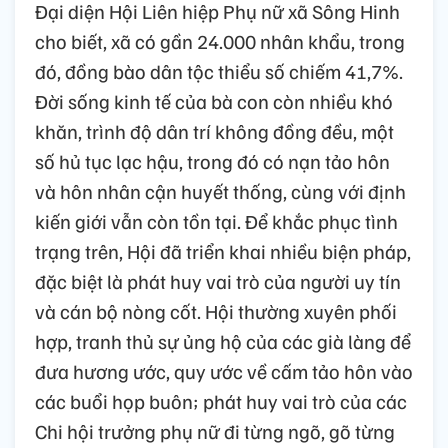
Đại diện Hội Liên hiệp Phụ nữ xã Sông Hinh
cho biết, xã có gần 24.000 nhân khẩu, trong
đó, đồng bào dân tộc thiểu số chiếm 41,7%.
Đời sống kinh tế của bà con còn nhiều khó
khăn, trình độ dân trí không đồng đều, một
số hủ tục lạc hậu, trong đó có nạn tảo hôn
và hôn nhân cận huyết thống, cùng với định
kiến giới vẫn còn tồn tại. Để khắc phục tình
trạng trên, Hội đã triển khai nhiều biện pháp,
đặc biệt là phát huy vai trò của người uy tín
và cán bộ nòng cốt. Hội thường xuyên phối
hợp, tranh thủ sự ủng hộ của các già làng để
đưa hương ước, quy ước về cấm tảo hôn vào
các buổi họp buôn; phát huy vai trò của các
Chi hội trưởng phụ nữ đi từng ngõ, gõ từng