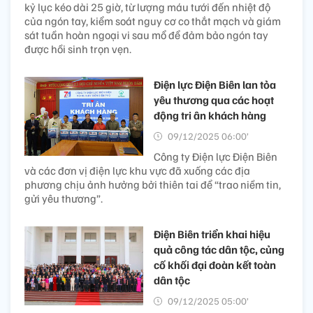
kỷ lục kéo dài 25 giờ, từ lượng máu tưới đến nhiệt độ
của ngón tay, kiểm soát nguy cơ co thắt mạch và giám
sát tuần hoàn ngoại vi sau mổ để đảm bảo ngón tay
được hồi sinh trọn vẹn.
Điện lực Điện Biên lan tỏa
yêu thương qua các hoạt
động tri ân khách hàng
09/12/2025 06:00’
Công ty Điện lực Điện Biên
và các đơn vị điện lực khu vực đã xuống các địa
phương chịu ảnh hưởng bởi thiên tai để “trao niềm tin,
gửi yêu thương”.
Điện Biên triển khai hiệu
quả công tác dân tộc, củng
cố khối đại đoàn kết toàn
dân tộc
09/12/2025 05:00’