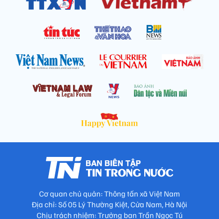
Cơ quan chủ quản: Thông tấn xã Việt Nam
Địa chỉ: Số 05 Lý Thường Kiệt, Cửa Nam, Hà Nội
Chịu trách nhiệm: Trưởng ban Trần Ngọc Tú