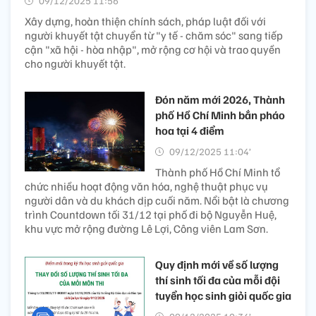
09/12/2025 11:56’
Xây dựng, hoàn thiện chính sách, pháp luật đối với
người khuyết tật chuyển từ "y tế - chăm sóc" sang tiếp
cận "xã hội - hòa nhập", mở rộng cơ hội và trao quyền
cho người khuyết tật.
Đón năm mới 2026, Thành
phố Hồ Chí Minh bắn pháo
hoa tại 4 điểm
09/12/2025 11:04’
Thành phố Hồ Chí Minh tổ
chức nhiều hoạt động văn hóa, nghệ thuật phục vụ
người dân và du khách dịp cuối năm. Nổi bật là chương
trình Countdown tối 31/12 tại phố đi bộ Nguyễn Huệ,
khu vực mở rộng đường Lê Lợi, Công viên Lam Sơn.
Quy định mới về số lượng
thí sinh tối đa của mỗi đội
tuyển học sinh giỏi quốc gia