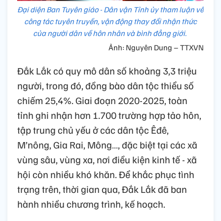
Đại diện Ban Tuyên giáo - Dân vận Tỉnh ủy tham luận về
công tác tuyên truyền, vận động thay đổi nhận thức
của người dân về hôn nhân và bình đẳng giới.
Ảnh: Nguyên Dung – TTXVN
Đắk Lắk có quy mô dân số khoảng 3,3 triệu
người, trong đó, đồng bào dân tộc thiểu số
chiếm 25,4%. Giai đoạn 2020-2025, toàn
tỉnh ghi nhận hơn 1.700 trường hợp tảo hôn,
tập trung chủ yếu ở các dân tộc Êđê,
M’nông, Gia Rai, Mông…, đặc biệt tại các xã
vùng sâu, vùng xa, nơi điều kiện kinh tế - xã
hội còn nhiều khó khăn. Để khắc phục tình
trạng trên, thời gian qua, Đắk Lắk đã ban
hành nhiều chương trình, kế hoạch.