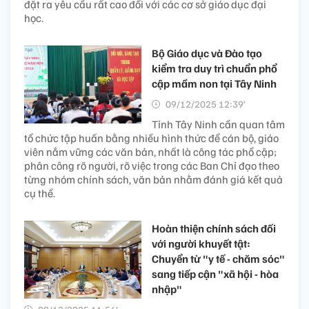
đặt ra yêu cầu rất cao đối với các cơ sở giáo dục đại
học.
Bộ Giáo dục và Đào tạo
kiểm tra duy trì chuẩn phổ
cập mầm non tại Tây Ninh​
09/12/2025 12:39’
Tỉnh Tây Ninh cần quan tâm
tổ chức tập huấn bằng nhiều hình thức để cán bộ, giáo
viên nắm vững các văn bản, nhất là công tác phổ cập;
phân công rõ người, rõ việc trong các Ban Chỉ đạo theo
từng nhóm chính sách, văn bản nhằm đánh giá kết quả
cụ thể.
Hoàn thiện chính sách đối
với người khuyết tật:
Chuyển từ "y tế - chăm sóc"
sang tiếp cận "xã hội - hòa
nhập"