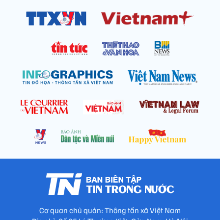
Cơ quan chủ quản: Thông tấn xã Việt Nam