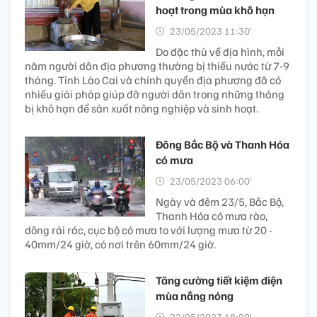
hoạt trong mùa khô hạn
23/05/2023 11:30’
Do đặc thù về địa hình, mỗi
năm người dân địa phương thường bị thiếu nước từ 7-9
tháng. Tỉnh Lào Cai và chính quyền địa phương đã có
nhiều giải pháp giúp đỡ người dân trong những tháng
bị khô hạn để sản xuất nông nghiệp và sinh hoạt.
Đông Bắc Bộ và Thanh Hóa
có mưa
23/05/2023 06:00’
Ngày và đêm 23/5, Bắc Bộ,
Thanh Hóa có mưa rào,
dông rải rác, cục bộ có mưa to với lượng mưa từ 20 -
40mm/24 giờ, có nơi trên 60mm/24 giờ.
Tăng cường tiết kiệm điện
mùa nắng nóng
22/05/2023 18:00’