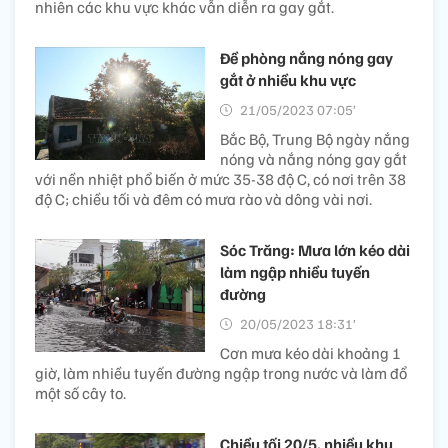
nhiên các khu vực khác vẫn diễn ra gay gắt.
Đề phòng nắng nóng gay
gắt ở nhiều khu vực
21/05/2023 07:05’
Bắc Bộ, Trung Bộ ngày nắng
nóng và nắng nóng gay gắt
với nền nhiệt phổ biến ở mức 35-38 độ C, có nơi trên 38
độ C; chiều tối và đêm có mưa rào và dông vài nơi.
Sóc Trăng: Mưa lớn kéo dài
làm ngập nhiều tuyến
đường
20/05/2023 18:31’
Cơn mưa kéo dài khoảng 1
giờ, làm nhiều tuyến đường ngập trong nước và làm đổ
một số cây to.
Chiều tối 20/5, nhiều khu