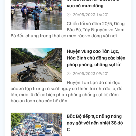
vực có mưa dông
20/05/2023 16:20’
Chiều tối và đêm 20/5, Đông
Bắc Bộ, Tây Nguyên và Nam
Bộ đều chung trạng thái có mưa rào và dông vài nơi.
Huyện vùng cao Tân Lạc,
Hòa Bình chủ động các biện
pháp phòng, chống sạt lở
20/05/2023 09:20’
Huyện Tân Lạc đã chỉ đạo
các xã tập trung rà soát nguy cơ thiên tai như đá lở, đá
lăn, mưa lũ để có biện pháp phòng chống sạt lở, đảm
bảo an toàn cho các hộ dân.
Bắc Bộ tiếp tục nắng nóng
gay gắt với nền nhiệt 38 độ
C