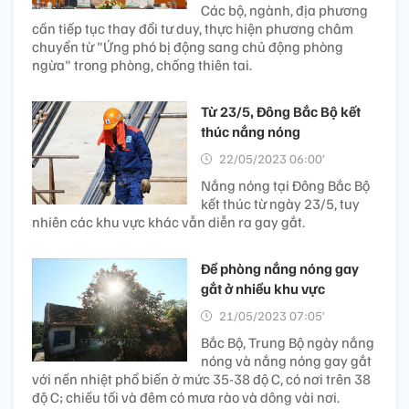
Các bộ, ngành, địa phương
cần tiếp tục thay đổi tư duy, thực hiện phương châm
chuyển từ "Ứng phó bị động sang chủ động phòng
ngừa" trong phòng, chống thiên tai.
Từ 23/5, Đông Bắc Bộ kết
thúc nắng nóng
22/05/2023 06:00’
Nắng nóng tại Đông Bắc Bộ
kết thúc từ ngày 23/5, tuy
nhiên các khu vực khác vẫn diễn ra gay gắt.
Đề phòng nắng nóng gay
gắt ở nhiều khu vực
21/05/2023 07:05’
Bắc Bộ, Trung Bộ ngày nắng
nóng và nắng nóng gay gắt
với nền nhiệt phổ biến ở mức 35-38 độ C, có nơi trên 38
độ C; chiều tối và đêm có mưa rào và dông vài nơi.