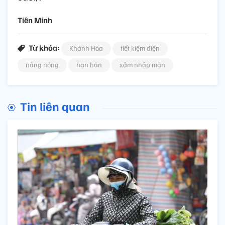
Tiên Minh
Từ khóa:
Khánh Hòa
tiết kiệm điện
nắng nóng
hạn hán
xâm nhập mặn
Tin liên quan