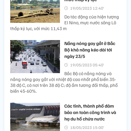
19/05/2023 12:40’
Do tác động của hiện tượng
El Nino, mực nước sông Lô
thấp kỷ lục, với mức 11,43 m
Nắng nóng gay gắt ở Bắc
Bộ khả năng kéo dài tới
ngày 23/5
19/05/2023 05:40’
Bắc Bộ có nắng nóng và
nắng nóng gay gắt với nhiệt độ cao nhất phổ biến 35-
38 độ C, có nơi trên 38 độ C; độ ẩm tương đối thấp, phổ
biến 45-60%.
Các tỉnh, thành phố đảm
bảo an toàn công trình và
hạ du hồ chứa nước
18/05/2023 15:00’