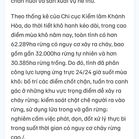
chăn nuôi và sản xuất vụ hè thu.
Theo thống kê của Chi cục Kiểm lâm Khánh
Hòa, do thời tiết khô hanh kéo dài, trong cao
điểm mùa khô năm nay, toàn tỉnh có hơn
62.289ha rừng có nguy cơ xảy ra cháy, bao
gồm gần 32.000ha rừng tự nhiên và hơn
30.385ha rừng trồng. Do đó, tỉnh đã phân
công lực lượng ứng trực 24/24 giờ suốt mùa
khô; bố trí các điểm chốt chặn, tuần tra canh
gác ở những khu vực trọng điểm dễ xảy ra
cháy rừng; kiểm soát chặt chẽ người ra vào
rừng, sử dụng lửa trong và gần rừng;
nghiêm cấm việc phát, dọn, đốt xử lý thực bì
trong suốt thời gian có nguy cơ cháy rừng
cao./.