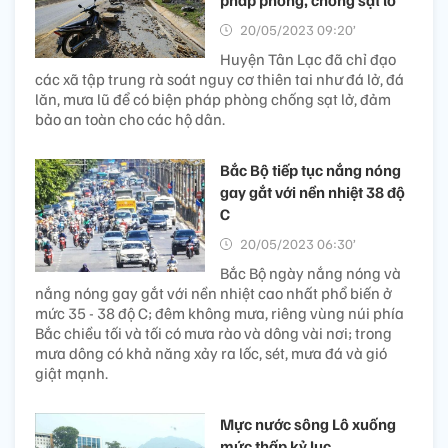
pháp phòng, chống sạt lở
20/05/2023 09:20’
Huyện Tân Lạc đã chỉ đạo
các xã tập trung rà soát nguy cơ thiên tai như đá lở, đá
lăn, mưa lũ để có biện pháp phòng chống sạt lở, đảm
bảo an toàn cho các hộ dân.
Bắc Bộ tiếp tục nắng nóng
gay gắt với nền nhiệt 38 độ
C
20/05/2023 06:30’
Bắc Bộ ngày nắng nóng và
nắng nóng gay gắt với nền nhiệt cao nhất phổ biến ở
mức 35 - 38 độ C; đêm không mưa, riêng vùng núi phía
Bắc chiều tối và tối có mưa rào và dông vài nơi; trong
mưa dông có khả năng xảy ra lốc, sét, mưa đá và gió
giật mạnh.
Mực nước sông Lô xuống
mức thấp kỷ lục