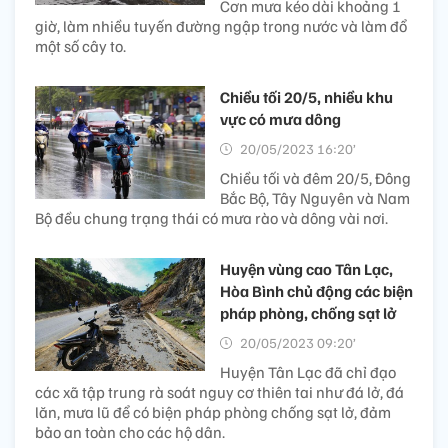
Cơn mưa kéo dài khoảng 1
giờ, làm nhiều tuyến đường ngập trong nước và làm đổ
một số cây to.
Chiều tối 20/5, nhiều khu
vực có mưa dông
20/05/2023 16:20’
Chiều tối và đêm 20/5, Đông
Bắc Bộ, Tây Nguyên và Nam
Bộ đều chung trạng thái có mưa rào và dông vài nơi.
Huyện vùng cao Tân Lạc,
Hòa Bình chủ động các biện
pháp phòng, chống sạt lở
20/05/2023 09:20’
Huyện Tân Lạc đã chỉ đạo
các xã tập trung rà soát nguy cơ thiên tai như đá lở, đá
lăn, mưa lũ để có biện pháp phòng chống sạt lở, đảm
bảo an toàn cho các hộ dân.