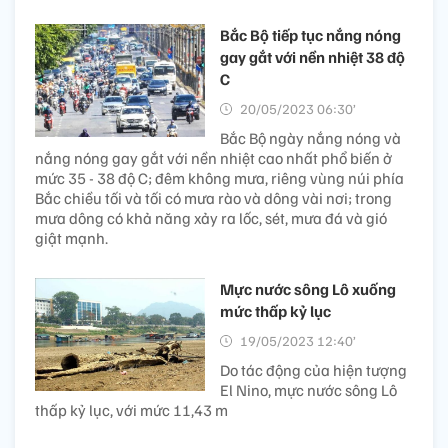
Bắc Bộ tiếp tục nắng nóng
gay gắt với nền nhiệt 38 độ
C
20/05/2023 06:30’
Bắc Bộ ngày nắng nóng và
nắng nóng gay gắt với nền nhiệt cao nhất phổ biến ở
mức 35 - 38 độ C; đêm không mưa, riêng vùng núi phía
Bắc chiều tối và tối có mưa rào và dông vài nơi; trong
mưa dông có khả năng xảy ra lốc, sét, mưa đá và gió
giật mạnh.
Mực nước sông Lô xuống
mức thấp kỷ lục
19/05/2023 12:40’
Do tác động của hiện tượng
El Nino, mực nước sông Lô
thấp kỷ lục, với mức 11,43 m