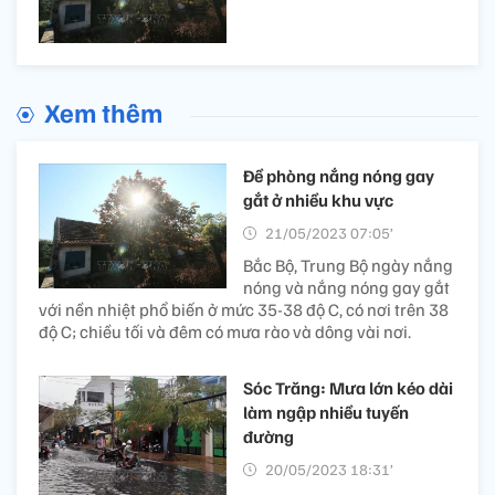
Xem thêm
Đề phòng nắng nóng gay
gắt ở nhiều khu vực
21/05/2023 07:05’
Bắc Bộ, Trung Bộ ngày nắng
nóng và nắng nóng gay gắt
với nền nhiệt phổ biến ở mức 35-38 độ C, có nơi trên 38
độ C; chiều tối và đêm có mưa rào và dông vài nơi.
Sóc Trăng: Mưa lớn kéo dài
làm ngập nhiều tuyến
đường
20/05/2023 18:31’