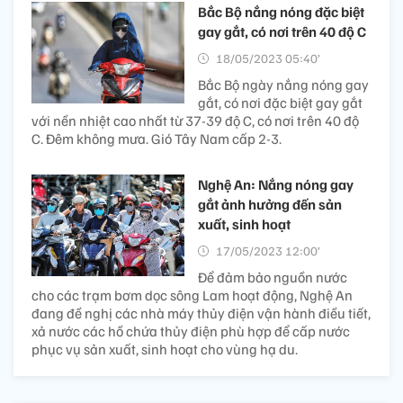
Bắc Bộ nắng nóng đặc biệt
gay gắt, có nơi trên 40 độ C
18/05/2023 05:40’
Bắc Bộ ngày nắng nóng gay
gắt, có nơi đặc biệt gay gắt
với nền nhiệt cao nhất từ 37-39 độ C, có nơi trên 40 độ
C. Đêm không mưa. Gió Tây Nam cấp 2-3.
Nghệ An: Nắng nóng gay
gắt ảnh hưởng đến sản
xuất, sinh hoạt
17/05/2023 12:00’
Để đảm bảo nguồn nước
cho các trạm bơm dọc sông Lam hoạt động, Nghệ An
đang đề nghị các nhà máy thủy điện vận hành điều tiết,
xả nước các hồ chứa thủy điện phù hợp để cấp nước
phục vụ sản xuất, sinh hoạt cho vùng hạ du.