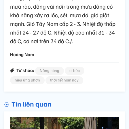
mưa rào, dông vài nơi; trong mưa dông có
khả năng xảy ra lốc, sét, mưa đá, gió giật
mạnh. Gió Tây Nam cấp 2 - 3. Nhiệt độ thấp
nhất 24 - 27 độ C. Nhiệt độ cao nhất 31 - 34
độ C, có nơi trên 34 độ C./.
Hoàng Nam
Từ khóa:
Nắng nóng
oi bức
hiệu ứng phơn
thời tiết hôm nay
Tin liên quan