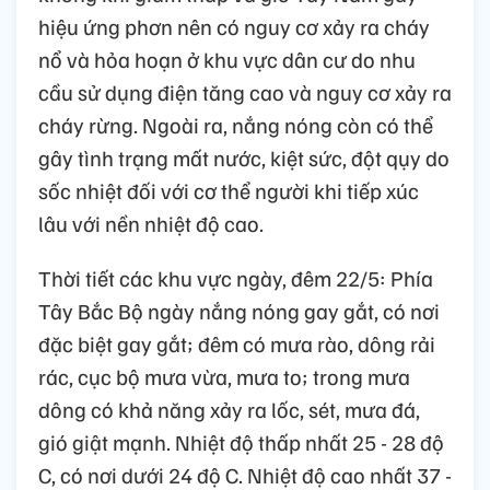
hiệu ứng phơn nên có nguy cơ xảy ra cháy
nổ và hỏa hoạn ở khu vực dân cư do nhu
cầu sử dụng điện tăng cao và nguy cơ xảy ra
cháy rừng. Ngoài ra, nắng nóng còn có thể
gây tình trạng mất nước, kiệt sức, đột qụy do
sốc nhiệt đối với cơ thể người khi tiếp xúc
lâu với nền nhiệt độ cao.
Thời tiết các khu vực ngày, đêm 22/5: Phía
Tây Bắc Bộ ngày nắng nóng gay gắt, có nơi
đặc biệt gay gắt; đêm có mưa rào, dông rải
rác, cục bộ mưa vừa, mưa to; trong mưa
dông có khả năng xảy ra lốc, sét, mưa đá,
gió giật mạnh. Nhiệt độ thấp nhất 25 - 28 độ
C, có nơi dưới 24 độ C. Nhiệt độ cao nhất 37 -