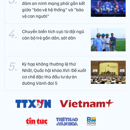
đảm an ninh mạng phải gắn kết
giữa "bảo vệ hệ thống" và "bảo
vệ con người"
Chuyển biến tích cực từ đội ngũ
cán bộ trẻ gần dân, sát dân
Kỳ họp không thường lệ thứ
Nhất, Quốc hội khóa XVI: Đề xuất
cơ chế đặc thù đầu tư dự án
đường Vành đai 5