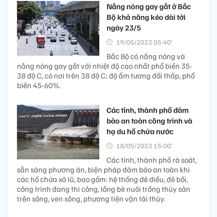
Nắng nóng gay gắt ở Bắc
Bộ khả năng kéo dài tới
ngày 23/5
19/05/2023 05:40’
Bắc Bộ có nắng nóng và
nắng nóng gay gắt với nhiệt độ cao nhất phổ biến 35-
38 độ C, có nơi trên 38 độ C; độ ẩm tương đối thấp, phổ
biến 45-60%.
Các tỉnh, thành phố đảm
bảo an toàn công trình và
hạ du hồ chứa nước
18/05/2023 15:00’
Các tỉnh, thành phố rà soát,
sẵn sàng phương án, biện pháp đảm bảo an toàn khi
các hồ chứa xả lũ, bao gồm: hệ thống đê điều, đê bối,
công trình đang thi công, lồng bè nuôi trồng thủy sản
trên sông, ven sông, phương tiện vận tải thủy.