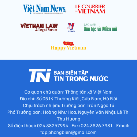
Cơ quan chủ quản: Thông tấn xã Việt Nam
Địa chỉ: Số 05 Lý Thường Kiệt, Cửa Nam, Hà Nội
Chịu trách nhiệm: Trưởng ban Trần Ngọc Tú
Phó Trưởng ban: Hoàng Như Hoa, Nguyễn Văn Nhật, Lê Thị
Thu Hương
Số điện thoại: 024.38257994 - Fax: 024.3826.7981 - Email:
tap.phongbien@gmail.com