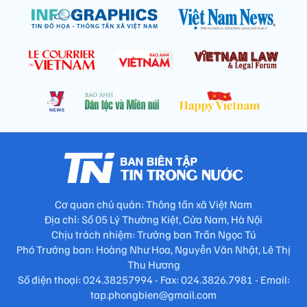
Cơ quan chủ quản: Thông tấn xã Việt Nam
Địa chỉ: Số 05 Lý Thường Kiệt, Cửa Nam, Hà Nội
Chịu trách nhiệm: Trưởng ban Trần Ngọc Tú
Phó Trưởng ban: Hoàng Như Hoa, Nguyễn Văn Nhật, Lê Thị
Thu Hương
Số điện thoại: 024.38257994 - Fax: 024.3826.7981 - Email:
tap.phongbien@gmail.com