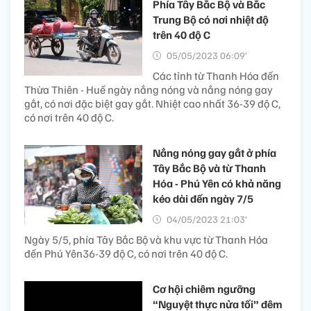
Phía Tây Bắc Bộ và Bắc
Trung Bộ có nơi nhiệt độ
trên 40 độ C
05/05/2023 06:09’
Các tỉnh từ Thanh Hóa đến
Thừa Thiên - Huế ngày nắng nóng và nắng nóng gay
gắt, có nơi đặc biệt gay gắt. Nhiệt cao nhất 36-39 độ C,
có nơi trên 40 độ C.
Nắng nóng gay gắt ở phía
Tây Bắc Bộ và từ Thanh
Hóa - Phú Yên có khả năng
kéo dài đến ngày 7/5
04/05/2023 21:03’
Ngày 5/5, phía Tây Bắc Bộ và khu vực từ Thanh Hóa
đến Phú Yên36-39 độ C, có nơi trên 40 độ C.
Cơ hội chiêm ngưỡng
“Nguyệt thực nửa tối” đêm