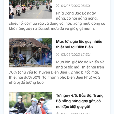
04/05/2023 05:30’
Phía Đông Bắc Bộ ngày
nắng, có nơi nắng nóng;
chiều tối có mưa rào và dông vài nơi, trong mưa dông có
khả năng xảy ra lốc, sét, mưa đá và gió giật mạnh.
Mưa lớn, gió lốc gây nhiều
thiệt hại tại Điện Biên
03/05/2023 17:32’
Mưa lớn, gió lốc đã khiến 63
nhà bị tốc mái, thiệt hại trên
70% (chủ yếu tại huyện Điện Biên); 2 nhà bị tốc mái,
thiệt hại dưới 30% (tại thành phố Điện Biên Phủ) và 2
nhà bị đổ tường bao.
Từ ngày 4/5, Bắc Bộ, Trung
Bộ nắng nóng gay gắt, có
nơi đặc biệt gay gắt
03/05/2023 16:03’