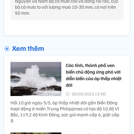
Nguyên và Nam Bộ có mưa rào và dông rải rác, cục
bộ có mưa to với lượng mưa 10-30 mm, có nơi trên
50 mm.
Xem thêm
Các tỉnh, thành phố ven
biển chủ động ứng phó với
diễn biến của áp thấp nhiệt
đới
05/05/2023 13:00’
Hồi 10 giờ ngày 5/5, áp thấp nhiệt đới gần Biển Đông
hoạt động ở miền Trung Philippines có tọa độ 10 độ Vĩ
Bắc, 119,2 độ Kinh Đông, sức gió mạnh cấp 6, giật cấp
8.