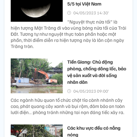
5/5 tại Việt Nam
04/05/2023 14:30’
"Nguyệt thực nửa tối" là
hiện tượng Mặt Trăng đi vào vùng bóng nửa tối của Trái
Đất. Tương tự như nguyệt thực toàn phần hoặc một
phần, thời điểm diễn ra hiện tượng này là lân cận ngày
Trăng tròn.
Tiền Giang: Chủ động
phòng, chống dông lốc, bảo
vệ sản xuất và đời sống
nhân dân
04/05/2023 09:00’
Các ngành hữu quan tổ chức chặt tỉa cành nhánh cây
cao, phát quang cây xanh và bụi rậm, đảm bảo an toàn
lưới điện… phòng tránh những tai nạn đáng tiếc xảy ra.
Các khu vực đều có nắng
nóng