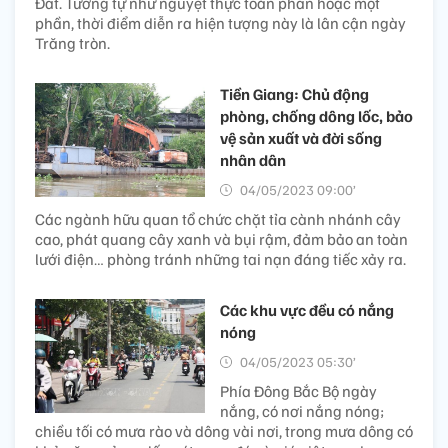
Đất. Tương tự như nguyệt thực toàn phần hoặc một
phần, thời điểm diễn ra hiện tượng này là lân cận ngày
Trăng tròn.
Tiền Giang: Chủ động
phòng, chống dông lốc, bảo
vệ sản xuất và đời sống
nhân dân
04/05/2023 09:00’
Các ngành hữu quan tổ chức chặt tỉa cành nhánh cây
cao, phát quang cây xanh và bụi rậm, đảm bảo an toàn
lưới điện… phòng tránh những tai nạn đáng tiếc xảy ra.
Các khu vực đều có nắng
nóng
04/05/2023 05:30’
Phía Đông Bắc Bộ ngày
nắng, có nơi nắng nóng;
chiều tối có mưa rào và dông vài nơi, trong mưa dông có