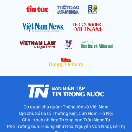
Cơ quan chủ quản: Thông tấn xã Việt Nam
Địa chỉ: Số 05 Lý Thường Kiệt, Cửa Nam, Hà Nội
Chịu trách nhiệm: Trưởng ban Trần Ngọc Tú
Phó Trưởng ban: Hoàng Như Hoa, Nguyễn Văn Nhật, Lê Thị