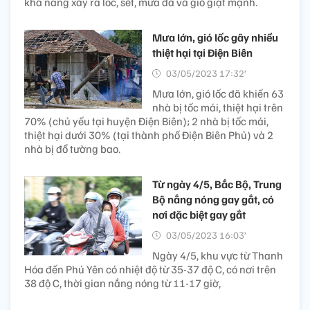
khả năng xảy ra lốc, sét, mưa đá và gió giật mạnh.
Mưa lớn, gió lốc gây nhiều
thiệt hại tại Điện Biên
03/05/2023 17:32’
Mưa lớn, gió lốc đã khiến 63
nhà bị tốc mái, thiệt hại trên
70% (chủ yếu tại huyện Điện Biên); 2 nhà bị tốc mái,
thiệt hại dưới 30% (tại thành phố Điện Biên Phủ) và 2
nhà bị đổ tường bao.
Từ ngày 4/5, Bắc Bộ, Trung
Bộ nắng nóng gay gắt, có
nơi đặc biệt gay gắt
03/05/2023 16:03’
Ngày 4/5, khu vực từ Thanh
Hóa đến Phú Yên có nhiệt độ từ 35-37 độ C, có nơi trên
38 độ C, thời gian nắng nóng từ 11-17 giờ,