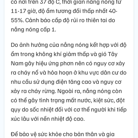
có nơi trên 37 độ C, thời gian nắng nóng từ
11-17 giờ, độ ẩm tương đối thấp nhất 40-
55%. Cảnh báo cấp độ rủi ro thiên tai do
nắng nóng cấp 1.
Do ảnh hưởng của nắng nóng kết hợp với độ
ẩm trong không khí giảm thấp và gió Tây
Nam gây hiệu ứng phơn nên có nguy cơ xảy
ra cháy nổ và hỏa hoạn ở khu vực dân cư do
nhu cầu sử dụng điện tăng cao và nguy cơ
xảy ra cháy rừng. Ngoài ra, nắng nóng còn
có thể gây tình trạng mất nước, kiệt sức, đột
qụy do sốc nhiệt đối với cơ thể người khi tiếp
xúc lâu với nền nhiệt độ cao.
Để bảo vệ sức khỏe cho bản thân và gia