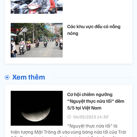
Các khu vực đều có nắng
nóng
Xem thêm
Cơ hội chiêm ngưỡng
“Nguyệt thực nửa tối” đêm
5/5 tại Việt Nam
04/05/2023 14:30’
"Nguyệt thực nửa tối" là
hiện tượng Mặt Trăng đi vào vùng bóng nửa tối của Trái