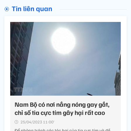
Tin liên quan
Nam Bộ có nơi nắng nóng gay gắt,
chỉ số tia cực tím gây hại rất cao
25/04/2023 11:00’
Để phòng tránh các tác hại của tia cực tím và đề