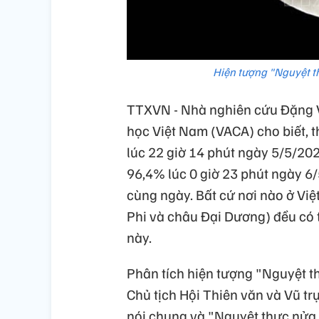
Hiện tượng "Nguyệt t
TTXVN - Nhà nghiên cứu Đặng Vũ
học Việt Nam (VACA) cho biết, t
lúc 22 giờ 14 phút ngày 5/5/2023
96,4% lúc 0 giờ 23 phút ngày 6/
cùng ngày. Bất cứ nơi nào ở Vi
Phi và châu Đại Dương) đều có 
này.
Phân tích hiện tượng "Nguyệt t
Chủ tịch Hội Thiên văn và Vũ t
nói chung và "Nguyệt thực nửa 