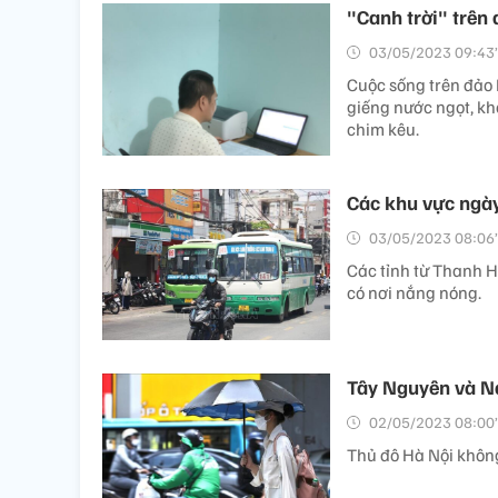
"Canh trời" trên
03/05/2023 09:43’
Cuộc sống trên đảo 
giếng nước ngọt, kh
chim kêu.
Các khu vực ngày
03/05/2023 08:06’
Các tỉnh từ Thanh H
có nơi nắng nóng.
Tây Nguyên và N
02/05/2023 08:00’
Thủ đô Hà Nội không