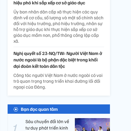
hiệu phó khi sắp xếp cơ sở giáo dục
Ủy ban nhân dân cấp xã thực hiện các quy
định về cơ cấu, số lượng và một số chính sách
đối với hiệu trưởng, phó hiệu trưởng, nhân sự
hỗ trợ giáo dục khi thực hiện sắp xếp cơ sở
giáo dục mầm non, phổ thông công lập cấp
xã.
Nghị quyết số 23-NQ/TW: Người Việt Nam ở
nước ngoài là bộ phận đặc biệt trong khối
đại đoàn kết toàn dân tộc
Công tác người Việt Nam ở nước ngoài có vai
trò quan trọng trong triển khai đường lối đối
ngoại của Đảng.
Bạn đọc quan tâm
Sáu chuyển đổi lớn về
tư duy phát triển kinh