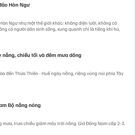
 đảo Hòn Ngư
Hòn Ngư như một thế giới khác: không điện lưới, không có
ông có người dân sinh sống, xung quanh chỉ là tiếng khỉ hú,
 nắng, chiều tối và đêm mưa dông
óa đến Thừa Thiên - Huế ngày nắng, riêng vùng núi phía Tây
am Bộ nắng nóng
 mưa, trưa chiều giảm mây trời nắng. Gió Đông Nam cấp 2-3.