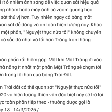
nơi ít ô nhiễm ánh sáng để việc quan sát hiệu quả
, ống nhòm hoặc máy ảnh có zoom quang học
 sát thú vị hơn. Tuy nhiên ngay cả bằng mắt
uan sát dễ dàng và an toàn hiện tượng này. Khác
 một phần, "Nguyệt thực nửa tối" không chuyển
 có sắc đỏ nhạt và tối hơn Trăng tròn thông
oàn phần rất hiếm gặp. Một khi Mặt Trăng đi vào
khả năng ít nhất một phần Mặt Trăng sẽ chạm tới
n trong tối hơn của bóng Trái Đất.
n Trái đất có thể quan sát "Nguyệt thực nửa tối"
0 và hiện tượng thiên văn đặc biệt này sẽ trở lại
c toàn phần tiếp theo - thường được gọi là
y 13 - 14/3/2025./.