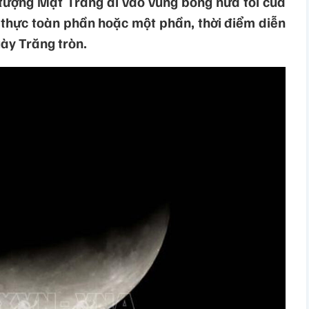
 tượng Mặt Trăng đi vào vùng bóng nửa tối của
 thực toàn phần hoặc một phần, thời điểm diễn
gày Trăng tròn.