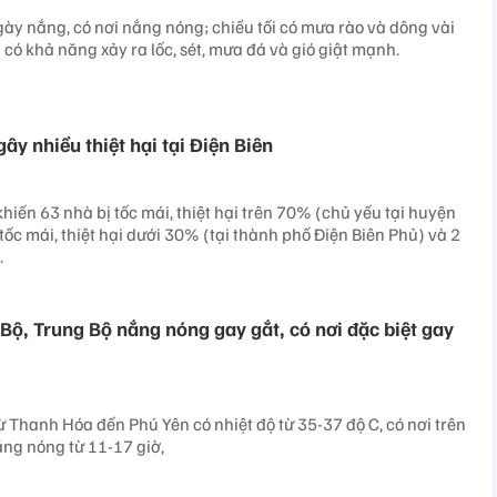
ày nắng, có nơi nắng nóng; chiều tối có mưa rào và dông vài
có khả năng xảy ra lốc, sét, mưa đá và gió giật mạnh.
gây nhiều thiệt hại tại Điện Biên
khiến 63 nhà bị tốc mái, thiệt hại trên 70% (chủ yếu tại huyện
 tốc mái, thiệt hại dưới 30% (tại thành phố Điện Biên Phủ) và 2
.
 Bộ, Trung Bộ nắng nóng gay gắt, có nơi đặc biệt gay
ừ Thanh Hóa đến Phú Yên có nhiệt độ từ 35-37 độ C, có nơi trên
ắng nóng từ 11-17 giờ,