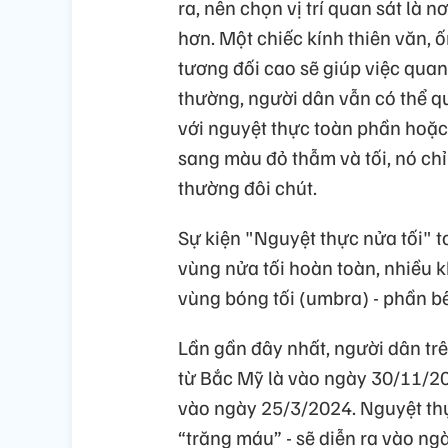
ra, nên chọn vị trí quan sát là 
hơn. Một chiếc kính thiên văn
tương đối cao sẽ giúp việc quan
thường, người dân vẫn có thể q
với nguyệt thực toàn phần hoặc
sang màu đỏ thẫm và tối, nó chỉ
thường đôi chút.
Sự kiện "Nguyệt thực nửa tối" t
vùng nửa tối hoàn toàn, nhiều 
vùng bóng tối (umbra) - phần bê
Lần gần đây nhất, người dân trê
từ Bắc Mỹ là vào ngày 30/11/202
vào ngày 25/3/2024. Nguyệt thự
“trăng máu” - sẽ diễn ra vào ngà