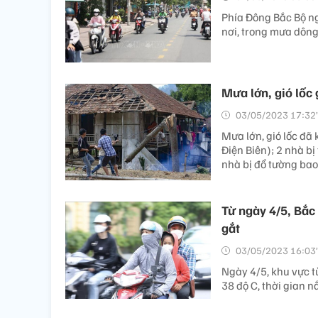
Phía Đông Bắc Bộ ng
nơi, trong mưa dông 
Mưa lớn, gió lốc 
03/05/2023 17:32’
Mưa lớn, gió lốc đã 
Điện Biên); 2 nhà bị
nhà bị đổ tường bao
Từ ngày 4/5, Bắc
gắt
03/05/2023 16:03’
Ngày 4/5, khu vực t
38 độ C, thời gian n