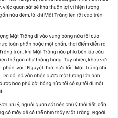
, việc quan sát sẽ khá thuận lợi vì hiện tượng
gần nửa đêm, là khi Mặt Trăng lên rất cao trên
tượng Mặt Trăng đi vào vùng bóng nửa tối của
thực toàn phần hoặc một phần, thời điểm diễn ra
Trăng tròn, khi Mặt Trăng nào phía bên kia của
thiên thể gần như thẳng hàng. Tuy nhiên, khác với
 phần, với "Nguyệt thực nửa tối" Mặt Trăng chỉ
t. Do đó, nó vẫn nhận được một lượng lớn ánh
được bao phủ bởi bóng nửa tối có sự tối đi một
t.
 lưu ý, người quan sát nên chú ý thời tiết, cần
ng có mây để có thể nhìn thấy Mặt Trăng. Ngoài