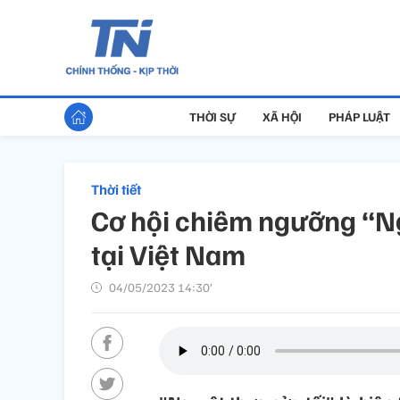
THỜI SỰ
XÃ HỘI
PHÁP LUẬT
Thời tiết
Cơ hội chiêm ngưỡng “Ng
tại Việt Nam
04/05/2023 14:30’