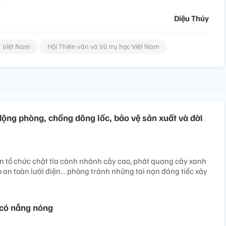
Diệu Thúy
Việt Nam
Hội Thiên văn và Vũ trụ học Việt Nam
động phòng, chống dông lốc, bảo vệ sản xuất và đời
 tổ chức chặt tỉa cành nhánh cây cao, phát quang cây xanh
 an toàn lưới điện… phòng tránh những tai nạn đáng tiếc xảy
 có nắng nóng