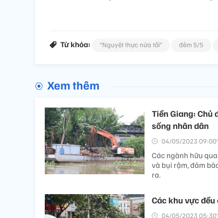
Từ khóa:
“Nguyệt thực nửa tối”
đêm 5/5
Xem thêm
Tiền Giang: Chủ 
sống nhân dân
04/05/2023 09:00’
Các ngành hữu quan
và bụi rậm, đảm bảo
ra.
Các khu vực đều
04/05/2023 05:30’