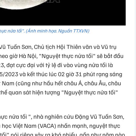
hực nửa tối". (Ảnh minh họa. Nguồn TTXVN)
 Tuấn Sơn, Chủ tịch Hội Thiên văn và Vũ trụ
heo giờ Hà Nội, "Nguyệt thực nửa tối" sẽ bắt đầu
, đạt cực đại với tỷ lệ đi vào vùng nửa tối là
5/2023 và kết thúc lúc 02 giờ 31 phút rạng sáng
ệt Nam (cũng như hầu hết châu Á, châu Âu, châu
thể quan sát hiện tượng "Nguyệt thực nửa tối"
hực nửa tối ", nhà nghiên cứu Đặng Vũ Tuấn Sơn,
rụ học Việt Nam (VACA) nhấn mạnh, nguyệt thực
tối" nói riêng xảy ra khá nhiều, gần như năm nào