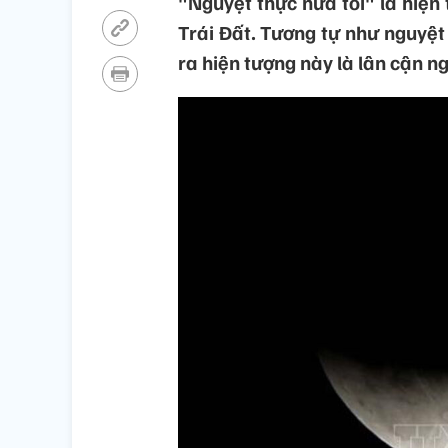
"Nguyệt thực nửa tối" là hiện
Trái Đất. Tương tự như nguyệt
ra hiện tượng này là lân cận n