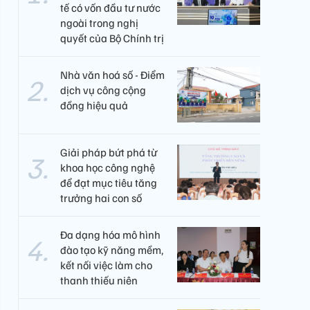
tế có vốn đầu tư nước
ngoài trong nghị
quyết của Bộ Chính trị
Nhà văn hoá số - Điểm
dịch vụ công cộng
đồng hiệu quả
Giải pháp bứt phá từ
khoa học công nghệ
để đạt mục tiêu tăng
trưởng hai con số
Đa dạng hóa mô hình
đào tạo kỹ năng mềm,
kết nối việc làm cho
thanh thiếu niên