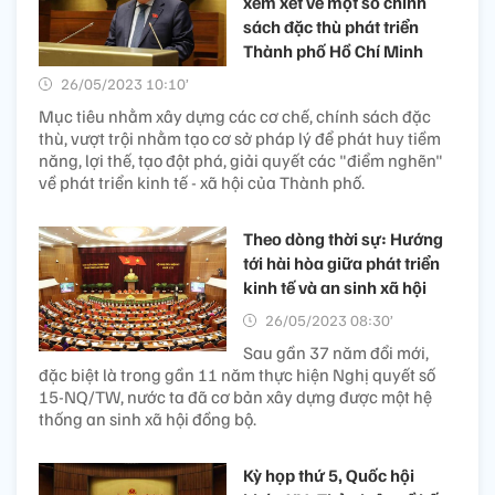
xem xét về một số chính
sách đặc thù phát triển
Thành phố Hồ Chí Minh
26/05/2023 10:10’
Mục tiêu nhằm xây dựng các cơ chế, chính sách đặc
thù, vượt trội nhằm tạo cơ sở pháp lý để phát huy tiềm
năng, lợi thế, tạo đột phá, giải quyết các "điểm nghẽn"
về phát triển kinh tế - xã hội của Thành phố.
Theo dòng thời sự: Hướng
tới hài hòa giữa phát triển
kinh tế và an sinh xã hội
26/05/2023 08:30’
Sau gần 37 năm đổi mới,
đặc biệt là trong gần 11 năm thực hiện Nghị quyết số
15-NQ/TW, nước ta đã cơ bản xây dựng được một hệ
thống an sinh xã hội đồng bộ.
Kỳ họp thứ 5, Quốc hội