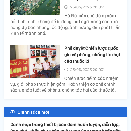
25/05/2023 20:05’
Hà Nội cần chủ động nắm
bắt tình hình, không để bị động, bất ngờ, nâng cao khả
năng dự báo những tác động, ảnh hưởng đến phát triển
kinh tế thành phố.
Phê duyệt Chiến lược quốc
gia về phòng, chống tác hại
của thuốc lá
25/05/2023 20:00’
Chiến lược đề ra các nhiệm
vụ, giải pháp thực hiện gồm: Hoàn thiện cơ chế chính
sách, pháp luật về phòng, chống tác hại của thuốc lá.
Chính sách mới
Danh mục trang thiết bị bảo đảm huấn luyện, diễn tập,
ứng phó, khắc phục hậu quả trong tình trạng khẩn cấp