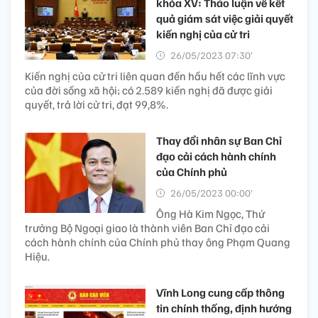
khóa XV: Thảo luận về kết
quả giám sát việc giải quyết
kiến nghị của cử tri
26/05/2023 07:30’
Kiến nghị của cử tri liên quan đến hầu hết các lĩnh vực
của đời sống xã hội; có 2.589 kiến nghị đã được giải
quyết, trả lời cử tri, đạt 99,8%.
Thay đổi nhân sự Ban Chỉ
đạo cải cách hành chính
của Chính phủ
26/05/2023 00:00’
Ông Hà Kim Ngọc, Thứ
trưởng Bộ Ngoại giao là thành viên Ban Chỉ đạo cải
cách hành chính của Chính phủ thay ông Phạm Quang
Hiệu.
Vĩnh Long cung cấp thông
tin chính thống, định hướng