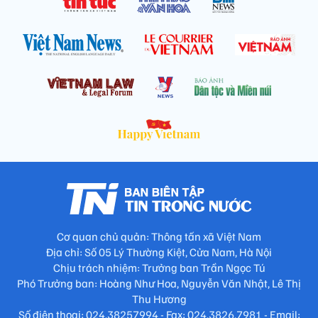
Cơ quan chủ quản: Thông tấn xã Việt Nam
Địa chỉ: Số 05 Lý Thường Kiệt, Cửa Nam, Hà Nội
Chịu trách nhiệm: Trưởng ban Trần Ngọc Tú
Phó Trưởng ban: Hoàng Như Hoa, Nguyễn Văn Nhật, Lê Thị
Thu Hương
Số điện thoại: 024.38257994 - Fax: 024.3826.7981 - Email: