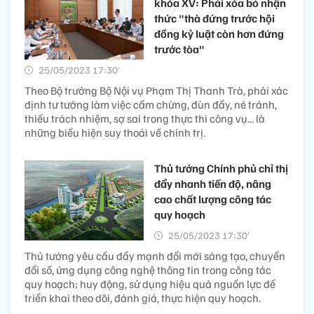
khóa XV: Phải xóa bỏ nhận
thức "thà đứng trước hội
đồng kỷ luật còn hơn đứng
trước tòa"
25/05/2023 17:30’
Theo Bộ trưởng Bộ Nội vụ Phạm Thị Thanh Trà, phải xác
định tư tưởng làm việc cầm chừng, đùn đẩy, né tránh,
thiếu trách nhiệm, sợ sai trong thực thi công vụ... là
những biểu hiện suy thoái về chính trị.
Thủ tướng Chính phủ chỉ thị
đẩy nhanh tiến độ, nâng
cao chất lượng công tác
quy hoạch
25/05/2023 17:30’
Thủ tướng yêu cầu đẩy mạnh đổi mới sáng tạo, chuyển
đổi số, ứng dụng công nghệ thông tin trong công tác
quy hoạch; huy động, sử dụng hiệu quả nguồn lực để
triển khai theo dõi, đánh giá, thực hiện quy hoạch.