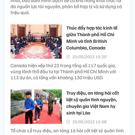
nhất, bảo đảm minh bạch để có khả năng khai thác tối
đa nguồn lực tài nguyên, phân bổ hợp lý và sử dụng có
hiệu quả.
Thúc đẩy hợp tác kinh tế
giữa Thành phố Hồ Chí
Minh và tỉnh British
Columbia, Canada
25/05/2023 15:35’
Canada hiện xếp thứ 22 trong tổng số 117 quốc gia,
vùng lãnh thổ đầu tư tại Thành phố Hồ Chí Minh với
113 dự án, có tổng vốn khoảng 130 triệu USD.
Truy điệu, an táng hài cốt
liệt sỹ quân tình nguyện,
chuyên gia Việt Nam hy
sinh tại Lào
25/05/2023 15:08’
Tổ chức Lễ truy điệu, an táng 16 hài cốt liệt sỹ quân tình