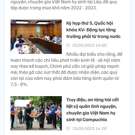
nguyện, chuyên gia Việt Nam hy sinh tại Lào, đã quy
tập được trong mùa khô năm 2022 - 2023.
Kỳ họp thứ 5, Quốc hội
khóa XV: Động lực tăng
trưởng phải từ trong nước
25/05/2023 15:00’
Nhiều đại biểu cho rằng, để
hoàn thành các chỉ tiêu phát triển kinh tế - xã hội năm
nay theo kế hoạch, Chính phủ cần có giải pháp mạnh
mẽ, tháo gỡ các nút thắt đã được nhận diện, các quý
còn lại của năm nay phải đảm bảo tăng bình quân từ
7,5 - 8%.
Truy điệu, an táng hài cốt
liệt sỹ quân tình nguyện,
chuyên gia Việt Nam hy
sinh tại Campuchia
25/05/2023 14:20’