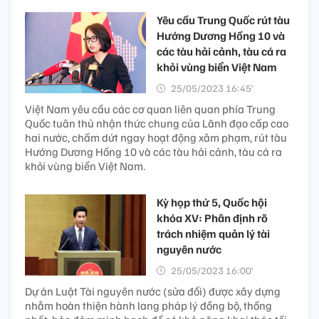
Yêu cầu Trung Quốc rút tàu
Hướng Dương Hồng 10 và
các tàu hải cảnh, tàu cá ra
khỏi vùng biển Việt Nam
25/05/2023 16:45’
Việt Nam yêu cầu các cơ quan liên quan phía Trung
Quốc tuân thủ nhận thức chung của Lãnh đạo cấp cao
hai nước, chấm dứt ngay hoạt động xâm phạm, rút tàu
Hướng Dương Hồng 10 và các tàu hải cảnh, tàu cá ra
khỏi vùng biển Việt Nam.
Kỳ họp thứ 5, Quốc hội
khóa XV: Phân định rõ
trách nhiệm quản lý tài
nguyên nước
25/05/2023 16:00’
Dự án Luật Tài nguyên nước (sửa đổi) được xây dựng
nhằm hoàn thiện hành lang pháp lý đồng bộ, thống