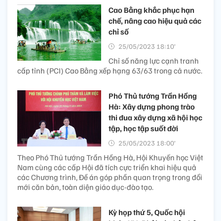
Cao Bằng khắc phục hạn
chế, nâng cao hiệu quả các
chỉ số
25/05/2023 18:10’
Chỉ số năng lực cạnh tranh
cấp tỉnh (PCI) Cao Bằng xếp hạng 63/63 trong cả nước.
Phó Thủ tướng Trần Hồng
Hà: Xây dựng phong trào
thi đua xây dựng xã hội học
tập, học tập suốt đời
25/05/2023 18:00’
Theo Phó Thủ tướng Trần Hồng Hà, Hội Khuyến học Việt
Nam cùng các cấp Hội đã tích cực triển khai hiệu quả
các Chương trình, Đề án góp phần quan trọng trong đổi
mới căn bản, toàn diện giáo dục-đào tạo.
Kỳ họp thứ 5, Quốc hội