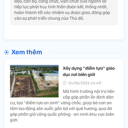
đạo, cán bộ, công chức, viên chức của ngành sẽ
tiếp tục phát huy tinh thần đoàn kết, thống nhất,
hoàn thành tốt các nhiệm vụ được giao, đóng góp
vào sự phát triển chung của Thủ đô.
Xem thêm
Xây dựng "điểm tựa" giáo
dục nơi biên giới
01/06/2026 14:45’
Mô hình trường nội trú liên
cấp góp phần ổn định dân
cư, tạo "điểm tựa an sinh" vững chắc, giúp bà con an
tâm lao động sản xuất, gắn bó với quê hương, qua đó
góp phần giữ vững quốc phòng - an ninh khu vực biên
giới.