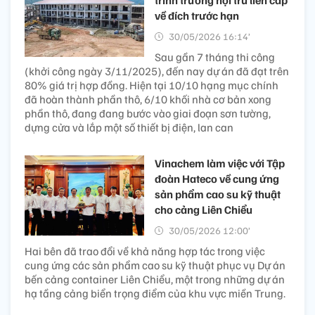
trình trường nội trú liên cấp
về đích trước hạn
30/05/2026 16:14’
Sau gần 7 tháng thi công
(khởi công ngày 3/11/2025), đến nay dự án đã đạt trên
80% giá trị hợp đồng. Hiện tại 10/10 hạng mục chính
đã hoàn thành phần thô, 6/10 khối nhà cơ bản xong
phần thô, đang đang bước vào giai đoạn sơn tường,
dựng cửa và lắp một số thiết bị điện, lan can
Vinachem làm việc với Tập
đoàn Hateco về cung ứng
sản phẩm cao su kỹ thuật
cho cảng Liên Chiểu
30/05/2026 12:00’
Hai bên đã trao đổi về khả năng hợp tác trong việc
cung ứng các sản phẩm cao su kỹ thuật phục vụ Dự án
bến cảng container Liên Chiểu, một trong những dự án
hạ tầng cảng biển trọng điểm của khu vực miền Trung.