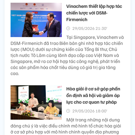
Vinachem thiết lập hợp tác
chiến lược với DSM-
Firmenich
29/05/2026 21:30’
Tại Singapore, Vinachem và
DSM-Firmenich đã trao Biên bản ghi nhớ hợp tác chiến
lược (MOU) dưới sự chứng kiến của Tổng Bí thư, Chủ
tịch nước Tô Lâm cùng lãnh đạo cấp cao Việt Nam và
Singapore, mở ra cơ hội hợp tác công nghệ, phát triển
các sản phẩm hóa chất tiêu dùng có giá trị gia tăng
cao.
Hòa giải ở cơ sở góp phần
ổn định xã hội và giảm áp
lực cho cơ quan tư pháp
29/05/2026 18:00’
Một trong những nội dung
đáng chú ý là việc điều chỉnh mô hình tổ chức hòa giải
ở cơ sở phù hợp với mô hình chính quyền địa phương