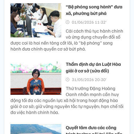
“Bệ phóng song hành” đưa
xã, phường bứt phá
01/06/2026 11:32’
Cải cách thủ tục hành chính
và ứng dụng chuyển đổi số
được coi là hai nền tảng cốt lõi, là "bệ phóng" song
hành đưa chính quyền cơ sở bứt phá.
Thẩm định dự án Luật Hòa
giải ở cơ sở (sửa đổi)
31/05/2026 20:30’
Thứ trưởng Đặng Hoàng
Oanh nhấn mạnh cần huy
động tối đa các nguồn lực xã hội trong hoạt động hòa
giải ở cơ sở; giữ vững nguyên tắc tự nguyện; hạn chế tối
đa việc hành chính hóa.
Quyết tâm đưa các công