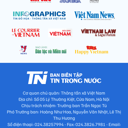
Cơ quan chủ quản: Thông tấn xã Việt Nam
Địa chỉ: Số 05 Lý Thường Kiệt, Cửa Nam, Hà Nội
Chịu trách nhiệm: Trưởng ban Trần Ngọc Tú
Phó Trưởng ban: Hoàng Như Hoa, Nguyễn Văn Nhật, Lê Thị
Thu Hương
Số điện thoại: 024.38257994 - Fax: 024.3826.7981 - Email: