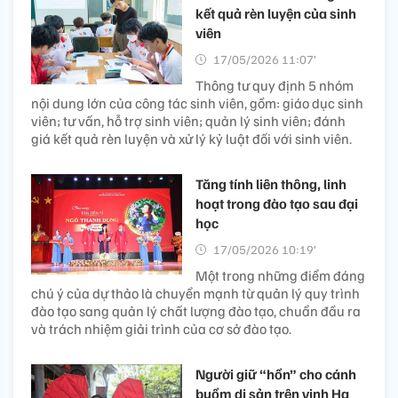
kết quả rèn luyện của sinh
viên
17/05/2026 11:07’
Thông tư quy định 5 nhóm
nội dung lớn của công tác sinh viên, gồm: giáo dục sinh
viên; tư vấn, hỗ trợ sinh viên; quản lý sinh viên; đánh
giá kết quả rèn luyện và xử lý kỷ luật đối với sinh viên.
Tăng tính liên thông, linh
hoạt trong đào tạo sau đại
học
17/05/2026 10:19’
Một trong những điểm đáng
chú ý của dự thảo là chuyển mạnh từ quản lý quy trình
đào tạo sang quản lý chất lượng đào tạo, chuẩn đầu ra
và trách nhiệm giải trình của cơ sở đào tạo.
Người giữ “hồn” cho cánh
buồm di sản trên vịnh Hạ