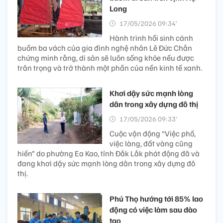
Long
17/05/2026 09:34’
Hành trình hồi sinh cánh
buồm ba vách của gia đình nghệ nhân Lê Đức Chắn
chứng minh rằng, di sản sẽ luôn sống khỏe nếu được
trân trọng và trở thành một phần của nền kinh tế xanh.
Khơi dậy sức mạnh lòng
dân trong xây dựng đô thị
17/05/2026 09:33’
Cuộc vận động “Việc phố,
việc làng, đất vàng cũng
hiến” do phường Ea Kao, tỉnh Đắk Lắk phát động đã và
đang khơi dậy sức mạnh lòng dân trong xây dựng đô
thị.
Phú Thọ hướng tới 85% lao
động có việc làm sau đào
tạo