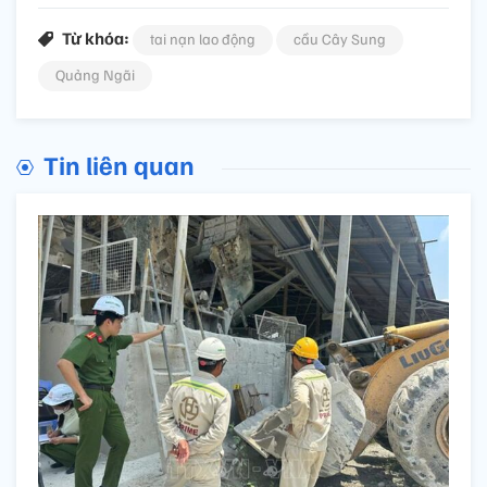
Từ khóa:
tai nạn lao động
cầu Cây Sung
Quảng Ngãi
Tin liên quan