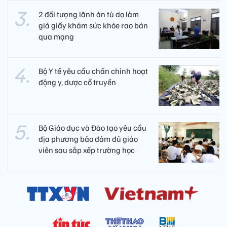
2 đối tượng lãnh án tù do làm
giả giấy khám sức khỏe rao bán
qua mạng
Bộ Y tế yêu cầu chấn chỉnh hoạt
động y, dược cổ truyền
Bộ Giáo dục và Đào tạo yêu cầu
địa phương bảo đảm đủ giáo
viên sau sắp xếp trường học