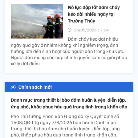
Nỗ lực dập tắt đám cháy
kéo dài nhiều ngày tại
Trường Thủy
16/05/2026 17:04’
Đám cháy kéo dài nhiều
ngày qua gây ô nhiễm không khí nghiêm trọng, ảnh
hưởng lớn đến sinh hoạt của người dân trong khu vực.
Người dân mong các cấp chính quyền sớm có giải pháp
xử lý dứt điểm.
Chính sách mới
Danh mục trang thiết bị bảo đảm huấn luyện, diễn tập,
ứng phó, khắc phục hậu quả trong tình trạng khẩn cấp
Phó Thủ tướng Phan Văn Giang đã ký Quyết định số
1508/QĐ-TTg ngày 7/8/2026 ban hành Danh mục
trang thiết bị bảo đảm cho huấn luyện, diễn tập, ứng
phó, khắc phục hậu quả trong tình trạng khẩn cấp.