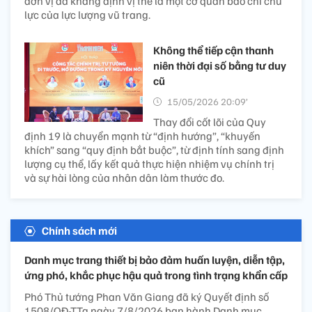
đơn vị đã khẳng định vị thế là một cơ quan báo chí chủ
lực của lực lượng vũ trang.
Không thể tiếp cận thanh
niên thời đại số bằng tư duy
cũ
15/05/2026 20:09’
Thay đổi cốt lõi của Quy
định 19 là chuyển mạnh từ “định hướng”, “khuyến
khích” sang “quy định bắt buộc”, từ định tính sang định
lượng cụ thể, lấy kết quả thực hiện nhiệm vụ chính trị
và sự hài lòng của nhân dân làm thước đo.
Chính sách mới
Danh mục trang thiết bị bảo đảm huấn luyện, diễn tập,
ứng phó, khắc phục hậu quả trong tình trạng khẩn cấp
Phó Thủ tướng Phan Văn Giang đã ký Quyết định số
1508/QĐ-TTg ngày 7/8/2026 ban hành Danh mục