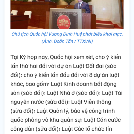
Chủ tịch Quốc hội Vương Đình Huệ phát biểu khai mạc.
(Ảnh: Doãn Tấn / TTXVN)
Tại Kỳ họp này, Quốc hội xem xét, cho ý kiến
lần thứ hai đối với dự án Luật Đất đai (sửa
đổi); cho ý kiến lần đầu đối với 8 dự án luật
khác, bao gồm: Luật Kinh doanh bất động
sản (sửa đổi); Luật Nhà ở (sửa đổi); Luật Tài
nguyên nước (sửa đổi); Luật Viễn thông
(sửa đổi); Luật Quản lý, bảo vệ công trình
quốc phòng và khu quân sự; Luật Căn cước
công dân (sửa đổi); Luật Các tổ chức tín