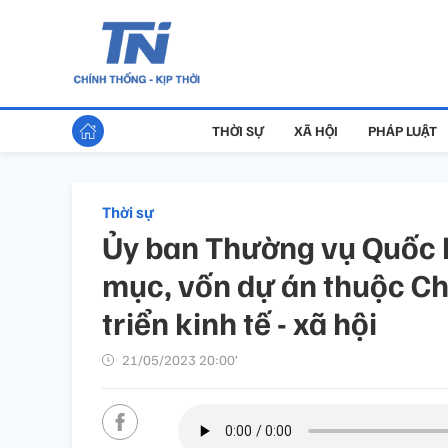
THỜI SỰ
XÃ HỘI
PHÁP LUẬT
Thời sự
Ủy ban Thường vụ Quốc h
mục, vốn dự án thuộc Ch
triển kinh tế - xã hội
21/05/2023 20:00’