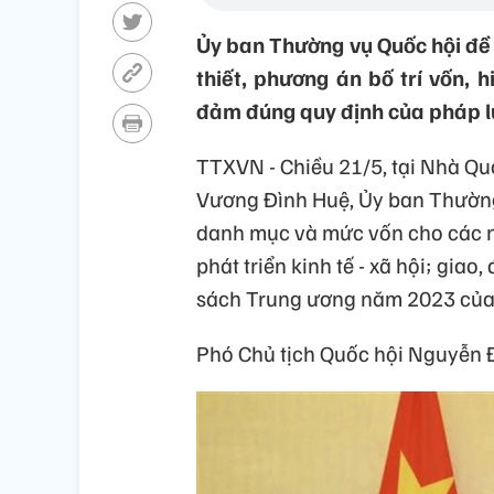
Ủy ban Thường vụ Quốc hội đề n
thiết, phương án bố trí vốn, 
đảm đúng quy định của pháp lu
TTXVN - Chiều 21/5, tại Nhà Quố
Vương Đình Huệ, Ủy ban Thường 
danh mục và mức vốn cho các n
phát triển kinh tế - xã hội; gia
sách Trung ương năm 2023 của 
Phó Chủ tịch Quốc hội Nguyễn Đ