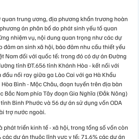
ơ quan trung ương, địa phương khẩn trương hoàn
n phương án phân bổ do phát sinh yếu tố quan
hững nhiệm vụ, nội dung quan trọng như các dự
o đảm an sinh xã hội, bảo đảm nhu cầu thiết yếu
ệt Nam đối với quốc tế; trong đó có dự án Đường
ường tỉnh ĐT.656 tỉnh Khánh Hòa - kết nối với
đấu nối ray giữa ga Lào Cai với ga Hà Khẩu
 Hòa Bình - Mộc Châu, đoạn tuyến trên địa bàn
tốc Bắc Nam phía Tây đoạn Gia Nghĩa (Đắk Nông)
 tỉnh Bình Phước và 56 dự án sử dụng vốn ODA
ài trợ nước ngoài.
 phát triển kinh tế - xã hội, trong tổng số vốn còn
 các dự án thuộc lĩnh vực y tế; 71,6% các dự án