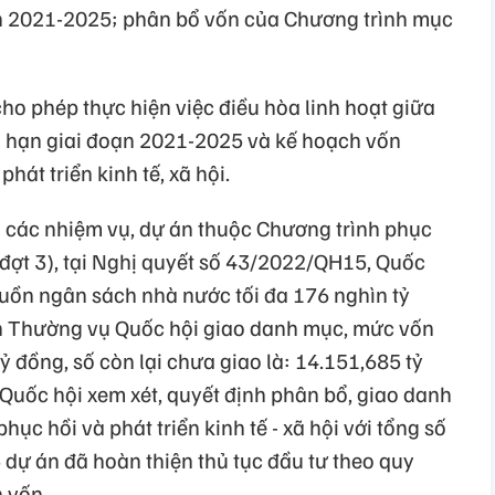
ạn 2021-2025; phân bổ vốn của Chương trình mục
ho phép thực hiện việc điều hòa linh hoạt giữa
g hạn giai đoạn 2021-2025 và kế hoạch vốn
hát triển kinh tế, xã hội.
 các nhiệm vụ, dự án thuộc Chương trình phục
i (đợt 3), tại Nghị quyết số 43/2022/QH15, Quốc
guồn ngân sách nhà nước tối đa 176 nghìn tỷ
an Thường vụ Quốc hội giao danh mục, mức vốn
ỷ đồng, số còn lại chưa giao là: 14.151,685 tỷ
 Quốc hội xem xét, quyết định phân bổ, giao danh
c hồi và phát triển kinh tế - xã hội với tổng số
5 dự án đã hoàn thiện thủ tục đầu tư theo quy
h vốn.