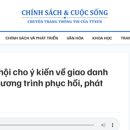
CHÍNH SÁCH VÀ PHÁT TRIỂN
VĂN HÓA
KHOA HỌC
TRAN
ội cho ý kiến về giao danh
ương trình phục hồi, phát