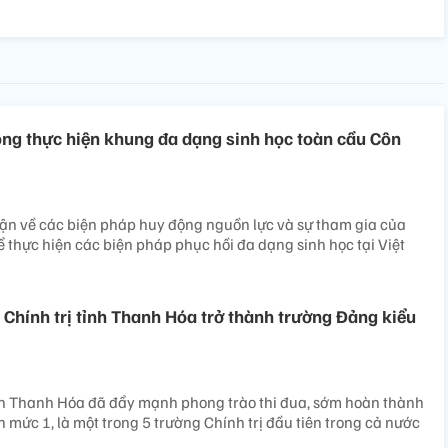
ng thực hiện khung đa dạng sinh học toàn cầu Côn
uận về các biện pháp huy động nguồn lực và sự tham gia của
ể thực hiện các biện pháp phục hồi đa dạng sinh học tại Việt
Chính trị tỉnh Thanh Hóa trở thành trường Đảng kiểu
ỉnh Thanh Hóa đã đẩy mạnh phong trào thi đua, sớm hoàn thành
 mức 1, là một trong 5 trường Chính trị đầu tiên trong cả nước