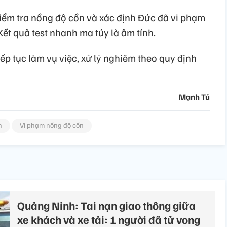
ểm tra nồng độ cồn và xác định Đức đã vi phạm
Kết quả test nhanh ma túy là âm tính.
p tục làm vụ việc, xử lý nghiêm theo quy định
Mạnh Tú
n
Vi phạm nồng độ cồn
Quảng Ninh: Tai nạn giao thông giữa
xe khách và xe tải: 1 người đã tử vong