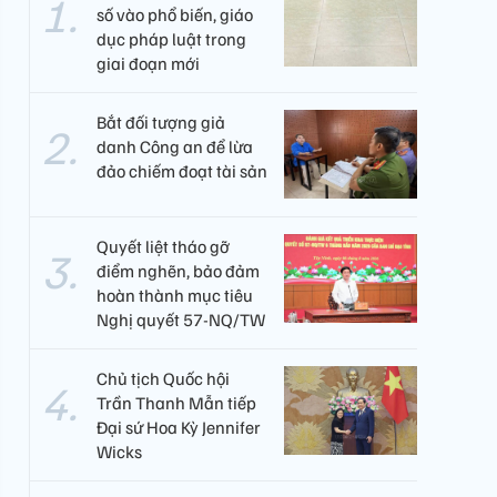
số vào phổ biến, giáo
dục pháp luật trong
giai đoạn mới
Bắt đối tượng giả
danh Công an để lừa
đảo chiếm đoạt tài sản
Quyết liệt tháo gỡ
điểm nghẽn, bảo đảm
hoàn thành mục tiêu
Nghị quyết 57-NQ/TW
Chủ tịch Quốc hội
Trần Thanh Mẫn tiếp
Đại sứ Hoa Kỳ Jennifer
Wicks