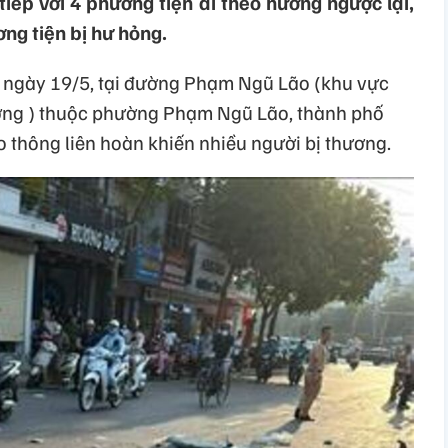
tiếp với 4 phương tiện đi theo hướng ngược lại,
ơng tiện bị hư hỏng.
 ngày 19/5, tại đường Phạm Ngũ Lão (khu vực
ơng ) thuộc phường Phạm Ngũ Lão, thành phố
o thông liên hoàn khiến nhiều người bị thương.