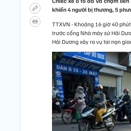
Chiếc xe ô tô đã va chạm liên 
khiến 4 người bị thương, 5 phư
TTXVN - Khoảng 16 giờ 40 phút
trước cổng Nhà máy sứ Hải Dư
Hải Dương xảy ra vụ tai nạn gia