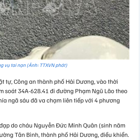
ng vụ tai nạn (Ảnh: TTXVN phát)
ật tự, Công an thành phố Hải Dương, vào thời
iểm soát 34A-628.41 đi đường Phạm Ngũ Lão theo
hía ngã sáu đã va chạm liên tiếp với 4 phương
xe đạp do cháu Nguyễn Đức Minh Quân (sinh năm
hường Tân Bình, thành phố Hải Dương, điều khiển.