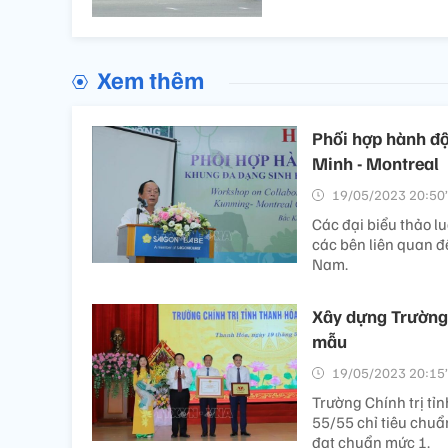
Xem thêm
Phối hợp hành độ
Minh - Montreal
19/05/2023 20:50’
Các đại biểu thảo l
các bên liên quan đ
Nam.
Xây dựng Trường 
mẫu
19/05/2023 20:15’
Trường Chính trị t
55/55 chỉ tiêu chuẩn
đạt chuẩn mức 1.