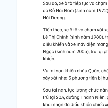
Sau đó, xe ô tô tiếp tục va chạ
do Đỗ Hải Nam (sinh năm 1972),
Hải Dương.
Tiếp theo, xe ô tô va chạm với 
Lê Thị Chính (sinh năm 1980), 
điều khiển và xe máy điện man
Ngọc (sinh năm 2005), trú tại 
khiển.
Vụ tai nạn khiến cháu Quân, ch
xây xát nhẹ; 5 phương tiện bị h
Sau tai nạn, lực lượng chức nă
trú tại 20A, đường Thanh Niên
khai nhận đã điều khiển chiếc xe