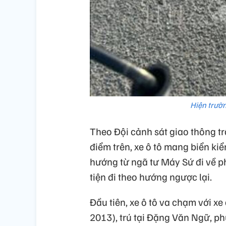
Hiện trườ
Theo Đội cảnh sát giao thông tr
điểm trên, xe ô tô mang biển k
hướng từ ngã tư Máy Sứ đi về p
tiện đi theo hướng ngược lại.
Đầu tiên, xe ô tô va chạm với 
2013), trú tại Đặng Văn Ngữ, p