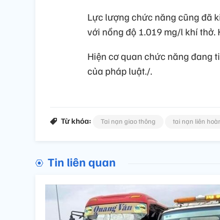
Lực lượng chức năng cũng đã ki
với nồng độ 1.019 mg/l khí thở. 
Hiện cơ quan chức năng đang tiế
của pháp luật./.
Từ khóa:
Tai nạn giao thông
tai nạn liên hoà
Tin liên quan