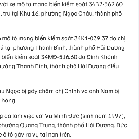
m với xe mô tô mang biển kiểm soát 34B2-562.60
 trú tại Khu 16, phường Ngọc Châu, thành phố
xe mô tô mang biển kiểm soát 34K1-039.37 do chị
trú tại phường Thanh Bình, thành phố Hải Dương
g biển kiểm soát 34MĐ-516.60 do Đinh Khánh
phường Thanh Bình, thành phố Hải Dương điều
áu Ngọc bị gãy chân; chị Chính và anh Nam bị
ư hỏng.
ng đã làm việc với Vũ Minh Đức (sinh năm 1997),
, phường Quang Trung, thành phố Hải Dương. Đức
 ô tô gây ra vụ tai nạn trên.