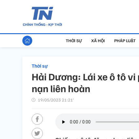
THỜI SỰ
XÃ HỘI
PHÁP LUẬT
Thời sự
Hải Dương: Lái xe ô tô v
nạn liên hoàn
19/05/2023 21:21’