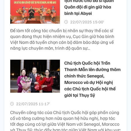
tịch nước cho ba sĩ quan
Quân đội đi gìn giữ hòa
bình tại Abyei
22/07/2025 15:00’
Để làm tốt công tác chuẩn bị nhân sự thay thế các sĩ
quan đang thực hiện nhiệm vụ, Cục Gìn giữ hòa bình
Việt Nam đã tuyển chọn cán bộ đảm bảo đáp ứng về
năng lực chuyên môn, trình độ quân sự...
Chủ tịch Quốc hội Trần
Thanh Mẫn lên đường thăm
chính thức Senegal,
Morocco và dự Hội nghị
các Chủ tịch Quốc hội thế
giới tại Thụy Sỹ
22/07/2025 11:17’
Chuyến công tác của Chủ tịch Quốc hội góp phần củng
cố và tăng cường hơn nữa quan hệ hữu nghị, hợp tác
tốt đẹp cùng có lợi giữa Việt Nam với Senegal, Morocco
và Thụy Sỹ; thúc đẩy hợp tác giữa Việt Nam với khu vực