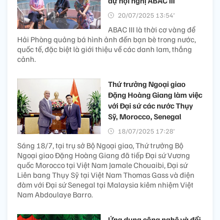
dự hội nghị ABAC III
20/07/2025 13:54’
ABAC III là thời cơ vàng để
Hải Phòng quảng bá hình ảnh đến bạn bè trong nước,
quốc tế, đặc biệt là giới thiệu về các danh lam, thắng
cảnh.
Thứ trưởng Ngoại giao
Đặng Hoàng Giang làm việc
với Đại sứ các nước Thụy
Sỹ, Morocco, Senegal
18/07/2025 17:28’
Sáng 18/7, tại trụ sở Bộ Ngoại giao, Thứ trưởng Bộ
Ngoại giao Đặng Hoàng Giang đã tiếp Đại sứ Vương
quốc Morocco tại Việt Nam Jamale Chouaibi, Đại sứ
Liên bang Thụy Sỹ tại Việt Nam Thomas Gass và điện
đàm với Đại sứ Senegal tại Malaysia kiêm nhiệm Việt
Nam Abdoulaye Barro.
Ứng dụng công nghệ và đổi