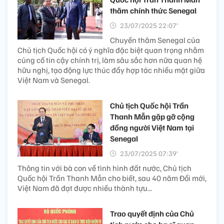
thăm chính thức Senegal
23/07/2025 22:07’
Chuyến thăm Senegal của
Chủ tịch Quốc hội có ý nghĩa đặc biệt quan trọng nhằm
củng cố tin cậy chính trị, làm sâu sắc hơn nữa quan hệ
hữu nghị, tạo động lực thúc đẩy hợp tác nhiều mặt giữa
Việt Nam và Senegal.
Chủ tịch Quốc hội Trần
Thanh Mẫn gặp gỡ cộng
đồng người Việt Nam tại
Senegal
23/07/2025 07:39’
Thông tin với bà con về tình hình đất nước, Chủ tịch
Quốc hội Trần Thanh Mẫn cho biết, sau 40 năm Đổi mới,
Việt Nam đã đạt được nhiều thành tựu...
Trao quyết định của Chủ