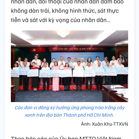
nhân dân, đối thoại của nhân dân đảm bảo
không dàn trải, không hình thức, sát thực
tiễn và sát với kỳ vọng của nhân dân…
Các đơn vị đăng ký hưởng ứng phong trào trồng cây
xanh trên địa bàn Thành phố Hồ Chí Minh.
Ảnh: Xuân Khu-TTXVN
Theo báo cáo của Ủy ban MTTQ Việt Nam