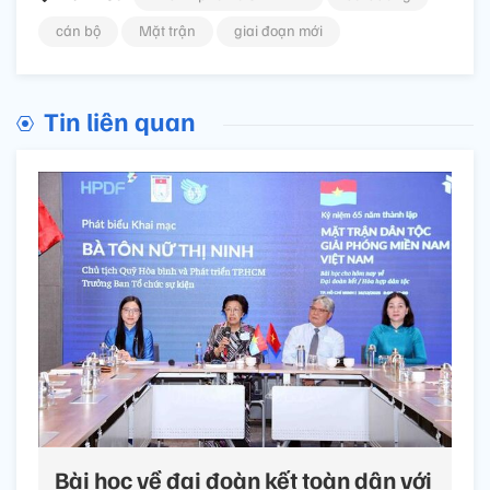
cán bộ
Mặt trận
giai đoạn mới
Tin liên quan
Bài học về đại đoàn kết toàn dân với