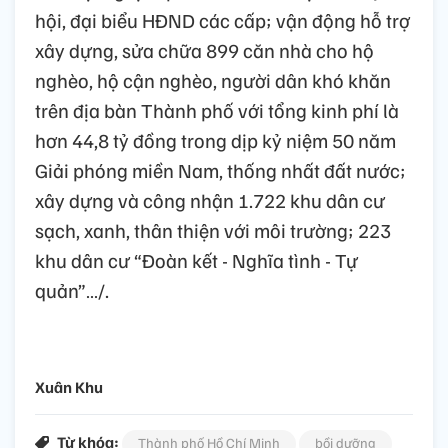
hội, đại biểu HĐND các cấp; vận động hỗ trợ
xây dựng, sửa chữa 899 căn nhà cho hộ
nghèo, hộ cận nghèo, người dân khó khăn
trên địa bàn Thành phố với tổng kinh phí là
hơn 44,8 tỷ đồng trong dịp kỷ niệm 50 năm
Giải phóng miền Nam, thống nhất đất nước;
xây dựng và công nhận 1.722 khu dân cư
sạch, xanh, thân thiện với môi trường; 223
khu dân cư “Đoàn kết - Nghĩa tình - Tự
quản”…/.
Xuân Khu
Từ khóa:
Thành phố Hồ Chí Minh
bồi dưỡng