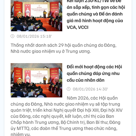
Kết luận 230-KL/TW về Đề
án sắp xếp, tinh gọn các hội
quần chúng và Đề án đánh
giá mô hình hoạt động của
VCA, VCCI
08/01/2026 15:18’
Thống nhất danh sách 29 hội quần chúng do Đảng,
Nhà nước giao nhiệm vụ ở Trung ương.
Đổi mới hoạt động các Hội
quần chúng đáp ứng nhu
cầu của nhân dân
08/01/2026 14:30’
Năm 2026, các Hội quần
chúng do Đảng, Nhà nước giao nhiệm vụ sẽ tập trung
quán triệt, triển khai Nghị quyết Đại hội XIII, Đại hội XIV
của Đảng, các nghị quyết, kết luận, chỉ thị của Ban
Chấp hành Trung ương, Bộ Chính trị, Ban Bí thư, Đảng
ủy MTTQ, các đoàn thể Trung ương theo chức năng,
nhiệm vụ.