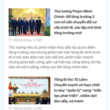
Thủ tướng Phạm Minh
Chính: Để tăng trưởng 2
con số cần chuyển đổi cơ
cấu kinh tế, xác lập mô hình
tăng trưởng mới
08/01/2026 12:08’
Thủ tướng nêu rõ, phải nhận thức đầy đủ quan điểm
tăng trưởng cao nhưng phải trên nền tảng ổn định kinh
tế vĩ mô, bảo đảm các cân đối lớn; phát triển nhanh
nhưng phải bền vững, gắn với tiến bộ, công bằng xã hội,
bảo vệ môi trường, nâng cao đời sống nhân dân.
Tổng Bí thư Tô Lâm:
Chuyển mạnh và thực chất
tư duy “quản lý” sang “kiến
tạo phát triển”, chấm dứt
đùn đẩy, né tránh
08/01/2026 12:08’