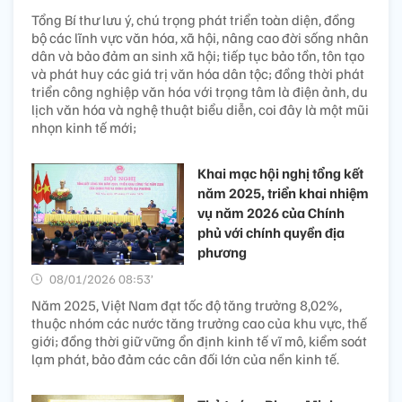
Tổng Bí thư lưu ý, chú trọng phát triển toàn diện, đồng
bộ các lĩnh vực văn hóa, xã hội, nâng cao đời sống nhân
dân và bảo đảm an sinh xã hội; tiếp tục bảo tồn, tôn tạo
và phát huy các giá trị văn hóa dân tộc; đồng thời phát
triển công nghiệp văn hóa với trọng tâm là điện ảnh, du
lịch văn hóa và nghệ thuật biểu diễn, coi đây là một mũi
nhọn kinh tế mới;
Khai mạc hội nghị tổng kết
năm 2025, triển khai nhiệm
vụ năm 2026 của Chính
phủ với chính quyền địa
phương
08/01/2026 08:53’
Năm 2025, Việt Nam đạt tốc độ tăng trưởng 8,02%,
thuộc nhóm các nước tăng trưởng cao của khu vực, thế
giới; đồng thời giữ vững ổn định kinh tế vĩ mô, kiểm soát
lạm phát, bảo đảm các cân đối lớn của nền kinh tế.