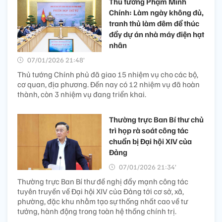
Thủ tướng Phạm Minh
Chính: Làm ngày không đủ,
tranh thủ làm đêm để thúc
đẩy dự án nhà máy điện hạt
nhân
07/01/2026 21:48’
Thủ tướng Chính phủ đã giao 15 nhiệm vụ cho các bộ,
cơ quan, địa phương. Đến nay có 12 nhiệm vụ đã hoàn
thành, còn 3 nhiệm vụ đang triển khai.
Thường trực Ban Bí thư chủ
trì họp rà soát công tác
chuẩn bị Đại hội XIV của
Đảng
07/01/2026 21:34’
Thường trực Ban Bí thư đề nghị đẩy mạnh công tác
tuyên truyền về Đại hội XIV của Đảng tới cơ sở, xã,
phường, đặc khu nhằm tạo sự thống nhất cao về tư
tưởng, hành động trong toàn hệ thống chính trị.