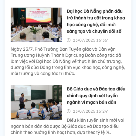
Đại học Đà Nẵng phấn đấu
trở thành trụ cột trong khoa
học công nghệ, đổi mới
sáng tạo và chuyển đổi số
23/07/2025 16:36’
Ngày 23/7, Phó Trưởng Ban Tuyên giáo và Dân vận
Trung ương Huỳnh Thành Đạt cùng Đoàn công tác đã
làm việc với Đại học Đà Nẵng về thực hiện chủ trương,
đường lối của Đảng trong lĩnh vực khoa học, công nghệ,
môi trường và công tác tri thức.
Bộ Giáo dục và Đào tạo điều
chỉnh quy định xét tuyển
ngành vi mạch bán dẫn
23/07/2025 15:24’
Điều kiện tuyển sinh mới với
ngành bán dẫn đã được Bộ Giáo dục và Đào tạo điều
chỉnh theo hướng linh hoạt hơn, dựa theo tỷ lệ %.