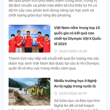
Kết quả phân tích phổ điểm, điểm trung bình, trung vị,
độ lệch chuẩn và phân hóa điểm số cho thấy kỳ thi có
độ tin cậy cao, phản ánh đúng năng lực học sinh và
chất lượng giáo dục từng địa phương.
Việt Nam nằm trong top 10
quốc gia có kết quả cao
nhất tại Olympic Vật lí Quốc
tế 2025
24/07/2025 10:35’
Thành tích này tiếp nối chuỗi kết quả ấn tượng mà các
đoàn học sinh Việt Nam đạt được tại các kì thi Olympic
quốc tế và khu vực trong nhiều năm qua.
Nhiều trường học ở Nghệ
An bị ngập trong nước lũ
23/07/2025 20:37’
Sở Giáo dục và Đào tạo tỉnh
Nghệ An đã có kế hoạch