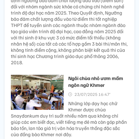
định ngưỡng bảo đảm chất lượng đầu vào (điểm sàn)
đối với nhóm ngành sức khỏe có chứng chỉ hành nghề
trình độ đại học năm 2025. Theo Quyết định, Ngưỡng
bảo đảm chất lượng đầu vào từ điểm thi tốt nghiệp
THPT để tuyển sinh các ngành thuộc nhóm ngành đào
tạo giáo viên trình độ đại học, cao đẳng năm 2025 đối
với thí sinh ở khu vực 3 có mức điểm tối thiểu (không
nhân hệ số) của tất cả các tổ hợp gồm 3 bài thi/môn thi,
không tính điểm cộng, không phân biệt kết quả thi của
thí sinh học Chương trình giáo dục phổ thông 2006,
2018.
Ngôi chùa nhỏ ươm mầm
ngôn ngữ Khmer
23/07/2025 16:47’
Những lớp dạy học chữ
Khmer được chùa
Snayđonkum duy trì suốt nhiều năm qua không chỉ
giúp các em biết đọc, viết tiếng mẹ đẻ mà còn góp phần
bảo tồn, lan tỏa giá trị văn hóa truyền thống đặc sắc
của đồng bào Khmer nơi đây.