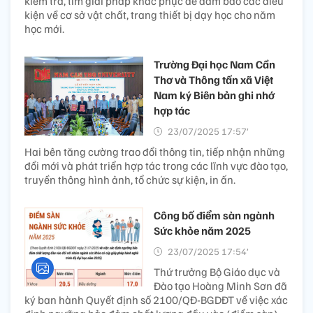
kiểm tra, tìm giải pháp khắc phục để đảm bảo các điều
kiện về cơ sở vật chất, trang thiết bị dạy học cho năm
học mới.
Trường Đại học Nam Cần
Thơ và Thông tấn xã Việt
Nam ký Biên bản ghi nhớ
hợp tác
23/07/2025 17:57’
Hai bên tăng cường trao đổi thông tin, tiếp nhận những
đổi mới và phát triển hợp tác trong các lĩnh vực đào tạo,
truyền thông hình ảnh, tổ chức sự kiện, in ấn.
Công bố điểm sàn ngành
Sức khỏe năm 2025
23/07/2025 17:54’
Thứ trưởng Bộ Giáo dục và
Đào tạo Hoàng Minh Sơn đã
ký ban hành Quyết định số 2100/QĐ-BGDĐT về việc xác