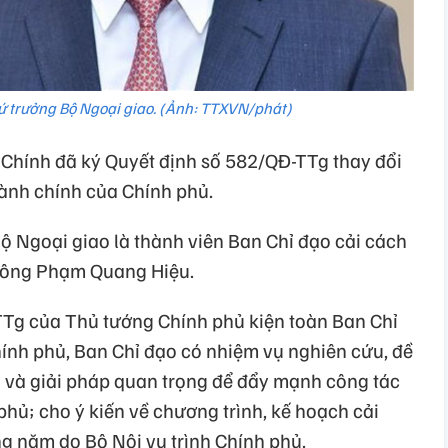
 trưởng Bộ Ngoại giao. (Ảnh: TTXVN/phát)
hính đã ký Quyết định số 582/QĐ-TTg thay đổi
ành chính của Chính phủ.
 Ngoại giao là thành viên Ban Chỉ đạo cải cách
 ông Phạm Quang Hiệu.
TTg của Thủ tướng Chính phủ kiện toàn Ban Chỉ
ính phủ, Ban Chỉ đạo có nhiệm vụ nghiên cứu, đề
h và giải pháp quan trọng để đẩy mạnh công tác
hủ; cho ý kiến về chương trình, kế hoạch cải
g năm do Bộ Nội vụ trình Chính phủ.