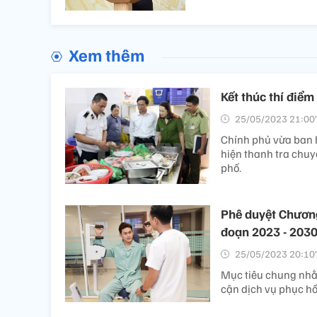
Xem thêm
Kết thúc thí điể
25/05/2023 21:00’
Chính phủ vừa ban h
hiện thanh tra chuy
phố.
Phê duyệt Chương
đoạn 2023 - 203
25/05/2023 20:10’
Mục tiêu chung nhằ
cận dịch vụ phục hồ