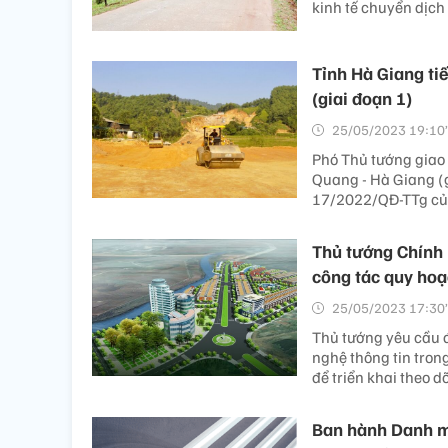
kinh tế chuyển dịch 
Tỉnh Hà Giang ti
(giai đoạn 1)
25/05/2023 19:10’
Phó Thủ tướng giao 
Quang - Hà Giang (g
17/2022/QĐ-TTg củ
Thủ tướng Chính 
công tác quy ho
25/05/2023 17:30’
Thủ tướng yêu cầu 
nghệ thông tin tron
để triển khai theo d
Ban hành Danh mụ