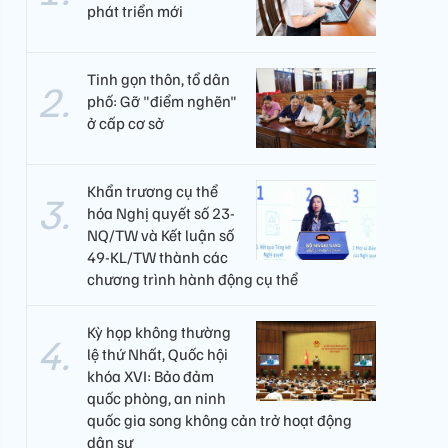
phát triển mới
Tinh gọn thôn, tổ dân
phố: Gỡ "điểm nghẽn"
ở cấp cơ sở
Khẩn trương cụ thể
hóa Nghị quyết số 23-
NQ/TW và Kết luận số
49-KL/TW thành các
chương trình hành động cụ thể
Kỳ họp không thường
lệ thứ Nhất, Quốc hội
khóa XVI: Bảo đảm
quốc phòng, an ninh
quốc gia song không cản trở hoạt động
dân sự