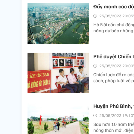
Đẩy mạnh các độn
25/05/2023 20:05’
Hà Nội cần chủ động
năng dự báo những t
Phê duyệt Chiến 
25/05/2023 20:00’
Chiến lược đề ra cá
sách, pháp luật về p
Huyện Phú Bình, 
25/05/2023 19:10’
Sau hơn 10 năm triể
nông thôn mới, diện