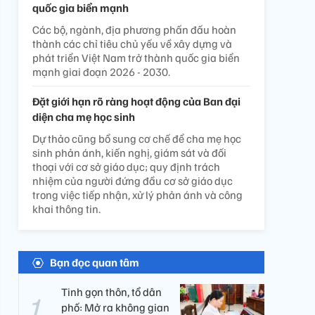
quốc gia biển mạnh
Các bộ, ngành, địa phương phấn đấu hoàn
thành các chỉ tiêu chủ yếu về xây dựng và
phát triển Việt Nam trở thành quốc gia biển
mạnh giai đoạn 2026 - 2030.
Đặt giới hạn rõ ràng hoạt động của Ban đại
diện cha mẹ học sinh
Dự thảo cũng bổ sung cơ chế để cha mẹ học
sinh phản ánh, kiến nghị, giám sát và đối
thoại với cơ sở giáo dục; quy định trách
nhiệm của người đứng đầu cơ sở giáo dục
trong việc tiếp nhận, xử lý phản ánh và công
khai thông tin.
Bạn đọc quan tâm
Tinh gọn thôn, tổ dân
phố: Mở ra không gian