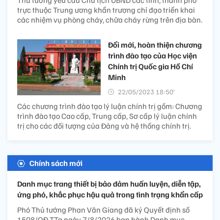
Thủ tướng yêu cầu Chủ tịch UBND các tỉnh, thành phố
trực thuộc Trung ương khẩn trương chỉ đạo triển khai
các nhiệm vụ phòng cháy, chữa cháy rừng trên địa bàn.
Đổi mới, hoàn thiện chương
trình đào tạo của Học viện
Chính trị Quốc gia Hồ Chí
Minh
22/05/2023 18:50’
Các chương trình đào tạo lý luận chính trị gồm: Chương
trình đào tạo Cao cấp, Trung cấp, Sơ cấp lý luận chính
trị cho các đối tượng của Đảng và hệ thống chính trị.
Chính sách mới
Danh mục trang thiết bị bảo đảm huấn luyện, diễn tập,
ứng phó, khắc phục hậu quả trong tình trạng khẩn cấp
Phó Thủ tướng Phan Văn Giang đã ký Quyết định số
1508/QĐ-TTg ngày 7/8/2026 ban hành Danh mục