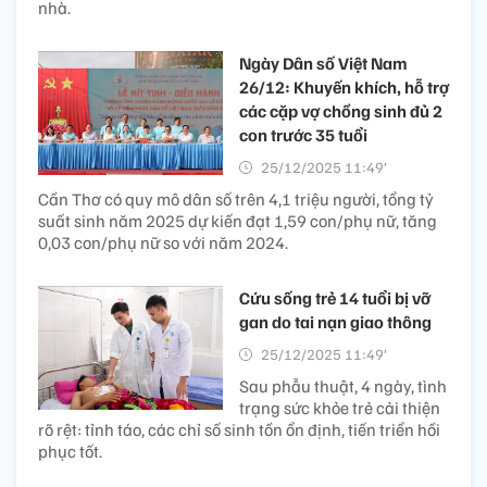
nhà.
Ngày Dân số Việt Nam
26/12: Khuyến khích, hỗ trợ
các cặp vợ chồng sinh đủ 2
con trước 35 tuổi
25/12/2025 11:49’
Cần Thơ có quy mô dân số trên 4,1 triệu người, tổng tỷ
suất sinh năm 2025 dự kiến đạt 1,59 con/phụ nữ, tăng
0,03 con/phụ nữ so với năm 2024.
Cứu sống trẻ 14 tuổi bị vỡ
gan do tai nạn giao thông
25/12/2025 11:49’
Sau phẫu thuật, 4 ngày, tình
trạng sức khỏe trẻ cải thiện
rõ rệt: tỉnh táo, các chỉ số sinh tồn ổn định, tiến triển hồi
phục tốt.