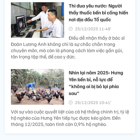
Thi đua yêu nước: Người
thầy thuốc bền bỉ cống hiến
nơi địa đầu Tổ quốc
25/12/2025 11:48’
Điều dễ nhận thấy ở bác sĩ
Đoàn Lương Anh không chỉ là sự chắc chắn trong
chuyên môn, mà còn là phong cách làm việc gần gũi,
tôn trọng tập thể, đề cao y đức.
Nhìn lại năm 2025: Hưng
Yên bền bỉ, nỗ lực để
"không ai bị bỏ lại phía
sau"
25/12/2025 10:41’
Với sự vào cuộc quyết liệt của cả hệ thống chính trị, tỷ lệ
hộ nghèo của Hưng Yên tiếp tục được kéo giảm. Đến
tháng 12/2025, toàn tỉnh còn 0,9% hộ nghèo.