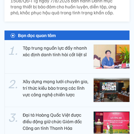
1508/QĐ-TTg ngày 7/8/2026 ban hành Danh mục
trang thiết bị bảo đảm cho huấn luyện, diễn tập, ứng
phó, khắc phục hậu quả trong tình trạng khẩn cấp.
Bạn đọc quan tâm
Tập trung nguồn lực đẩy nhanh
xác định danh tính hài cốt liệt sĩ
Xây dựng mạng lưới chuyên gia,
trí thức kiều bào trong các lĩnh
vực công nghệ chiến lược
Đại tá Hoàng Quốc Việt được
điều động giữ chức Giám đốc
Công an tỉnh Thanh Hóa