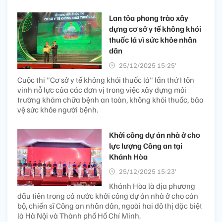
Lan tỏa phong trào xây
dựng cơ sở y tế không khói
thuốc lá vì sức khỏe nhân
dân
25/12/2025 15:25’
Cuộc thi "Cơ sở y tế không khói thuốc lá" lần thứ I tôn
vinh nỗ lực của các đơn vị trong việc xây dựng môi
trường khám chữa bệnh an toàn, không khói thuốc, bảo
vệ sức khỏe người bệnh.
Khởi công dự án nhà ở cho
lực lượng Công an tại
Khánh Hòa
25/12/2025 15:23’
Khánh Hòa là địa phương
đầu tiên trong cả nước khởi công dự án nhà ở cho cán
bộ, chiến sĩ Công an nhân dân, ngoài hai đô thị đặc biệt
là Hà Nội và Thành phố Hồ Chí Minh.