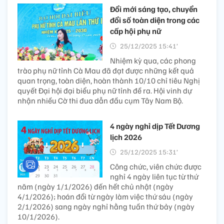
Đổi mới sáng tạo, chuyển
đổi số toàn diện trong các
cấp hội phụ nữ
25/12/2025 15:41’
Nhiệm kỳ qua, các phong
trào phụ nữ tỉnh Cà Mau đã đạt được những kết quả
quan trọng, toàn diện, hoàn thành 10/10 chỉ tiêu Nghị
quyết Đại hội đại biểu phụ nữ tỉnh đề ra. Hội vinh dự
nhận nhiều Cờ thi đua dẫn đầu cụm Tây Nam Bộ.
4 ngày nghỉ dịp Tết Dương
lịch 2026
25/12/2025 15:31’
Công chức, viên chức được
nghỉ 4 ngày liên tục từ thứ
năm (ngày 1/1/2026) đến hết chủ nhật (ngày
4/1/2026); hoán đổi từ ngày làm việc thứ sáu (ngày
2/1/2026) sang ngày nghỉ hằng tuần thứ bảy (ngày
10/1/2026).