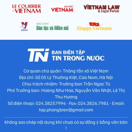
Cơ quan chủ quản: Thông tấn xã Việt Nam
Địa chỉ: Số 05 Lý Thường Kiệt, Cửa Nam, Hà Nội
Chịu trách nhiệm: Trưởng ban Trần Ngọc Tú
Phó Trưởng ban: Hoàng Như Hoa, Nguyễn Văn Nhật, Lê Thị
Thu Hương
Số điện thoại: 024.38257994 - Fax: 024.3826.7981 - Email:
tap.phongbien@gmail.com
Không sao chép nội dung khi chưa có sự đồng ý bằng văn bản
!