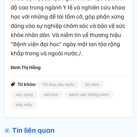
độ cao trong ngành Y tế và nghiên cứu khoa
học với những đề tài tầm cỡ, góp phần xứng
đáng vào sự nghiệp chăm sóc và bảo vệ sức
khỏe nhân dân. Và niềm tin về thương hiệu
“Bệnh viện đại học” ngày một lan tỏa rộng
khắp trong và ngoài nước./.
Đinh Thị Hằng
Từ khóa:
Thi đua yêu nước
30 năm
xây dựng
mô hình
bệnh viện thông minh
kiểu mẫu
Tin liên quan