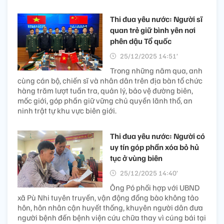
Thi đua yêu nước: Người sĩ
quan trẻ giữ bình yên nơi
phên dậu Tổ quốc
25/12/2025 14:51’
Trong những năm qua, anh
cùng cán bộ, chiến sĩ và nhân dân trên địa bàn tổ chức
hàng trăm lượt tuần tra, quản lý, bảo vệ đường biên,
mốc giới, góp phần giữ vững chủ quyền lãnh thổ, an
ninh trật tự khu vực biên giới.
Thi đua yêu nước: Người có
uy tín góp phần xóa bỏ hủ
tục ở vùng biên
25/12/2025 14:40’
Ông Pó phối hợp với UBND
xã Pù Nhi tuyên truyền, vận động đồng bào không tảo
hôn, hôn nhân cận huyết thống, khuyên người dân đưa
người bệnh đến bệnh viện cứu chữa thay vì cúng bái tại