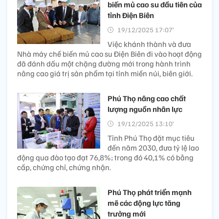
biến mủ cao su đầu tiên của
tỉnh Điện Biên
19/12/2025 17:07’
Việc khánh thành và đưa
Nhà máy chế biến mủ cao su Điện Biên đi vào hoạt động
đã đánh dấu một chặng đường mới trong hành trình
nâng cao giá trị sản phẩm tại tỉnh miền núi, biên giới.
Phú Thọ nâng cao chất
lượng nguồn nhân lực
19/12/2025 13:10’
Tỉnh Phú Thọ đặt mục tiêu
đến năm 2030, đưa tỷ lệ lao
động qua đào tạo đạt 76,8%; trong đó 40,1% có bằng
cấp, chứng chỉ, chứng nhận.
Phú Thọ phát triển mạnh
mẽ các động lực tăng
trưởng mới