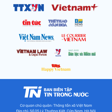
Cơ quan chủ quản: Thông tấn xã Việt Nam
Địa chỉ: Số 05 Lý Thường Kiệt, Cửa Nam, Hà Nội