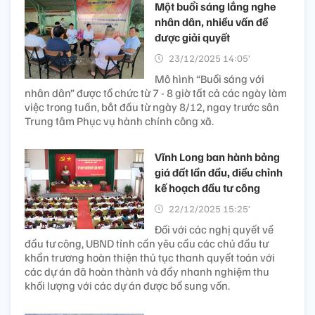
Một buổi sáng lắng nghe
nhân dân, nhiều vấn đề
được giải quyết
23/12/2025 14:05’
Mô hình “Buổi sáng với
nhân dân” được tổ chức từ 7 - 8 giờ tất cả các ngày làm
việc trong tuần, bắt đầu từ ngày 8/12, ngay trước sân
Trung tâm Phục vụ hành chính công xã.
Vĩnh Long ban hành bảng
giá đất lần đầu, điều chỉnh
kế hoạch đầu tư công
22/12/2025 15:25’
Đối với các nghị quyết về
đầu tư công, UBND tỉnh cần yêu cầu các chủ đầu tư
khẩn trương hoàn thiện thủ tục thanh quyết toán với
các dự án đã hoàn thành và đẩy nhanh nghiệm thu
khối lượng với các dự án được bổ sung vốn.