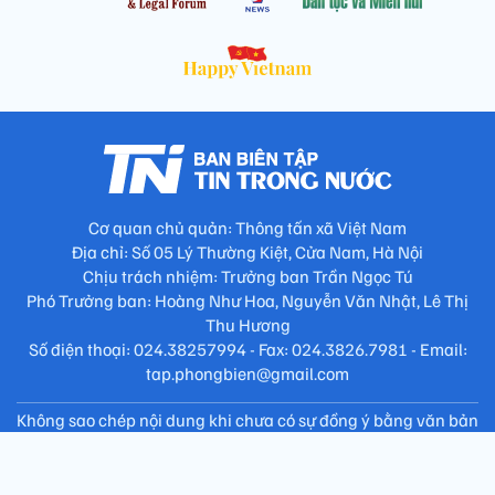
Cơ quan chủ quản: Thông tấn xã Việt Nam
Địa chỉ: Số 05 Lý Thường Kiệt, Cửa Nam, Hà Nội
Chịu trách nhiệm: Trưởng ban Trần Ngọc Tú
Phó Trưởng ban: Hoàng Như Hoa, Nguyễn Văn Nhật, Lê Thị
Thu Hương
Số điện thoại: 024.38257994 - Fax: 024.3826.7981 - Email:
tap.phongbien@gmail.com
Không sao chép nội dung khi chưa có sự đồng ý bằng văn bản
!
Trang chủ
Giới thiệu