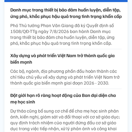
Danh mục trang thiết bị bảo đảm huấn luyện, diễn tập,
ứng phó, khắc phục hậu quả trong tình trạng khẩn cấp
Phó Thủ tướng Phan Văn Giang đã ký Quyết định số
1508/QĐ-TTg ngày 7/8/2026 ban hành Danh mục
trang thiết bị bảo đảm cho huấn luyện, diễn tập, ứng
phó, khắc phục hậu quả trong tình trạng khẩn cấp.
Xây dựng và phát triển Việt Nam trở thành quốc gia
biển mạnh
Các bộ, ngành, địa phương phấn đấu hoàn thành các
chỉ tiêu chủ yếu về xây dựng và phát triển Việt Nam trở
thành quốc gia biển mạnh giai đoạn 2026 - 2030.
Đặt giới hạn rõ ràng hoạt động của Ban đại diện cha
mẹ học sinh
Dự thảo cũng bổ sung cơ chế để cha mẹ học sinh phản
ánh, kiến nghị, giám sát và đối thoại với cơ sở giáo dục;
quy định trách nhiệm của người đứng đầu cơ sở giáo
dục trong việc tiếp nhận, xử lý phản ánh và công khai