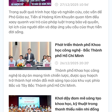
27/12/2025 10:56’
Trong suốt quá trình học tập và nghiên cứu, các vấn đề
Phó Giáo sư, Tiến sĩ Hoàng Kim Khuyên quan tâm đều
xoay quanh vai trò của pháp luật trong bảo vệ quyền,
lợi ích của người dân và đáp ứng yêu cầu của thực tiễn
đời sống.
Phát triển thành phố Khoa
học công nghệ - Bắc Thành
phố Hồ Chí Minh
26/12/2025 20:20’
Thành phố Khoa học công
nghệ là dự án mang tính chiến lược, được quy hoạch
trở thành hạt nhân đổi mới sáng tạo của khu vực phía
Bắc và Tây Bắc Thành phố Hồ Chí Minh.
Khơi dậy đam mê sáng tạo
khoa học, kỹ thuật trong
thanh thiếu niên nhi đồng