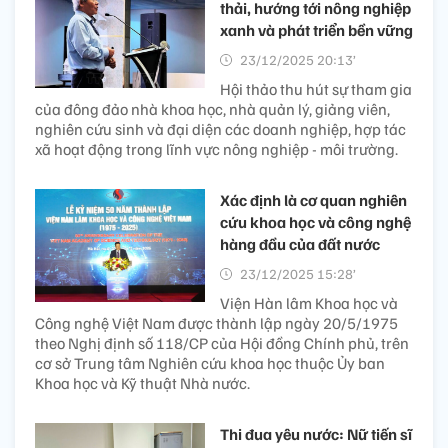
thải, hướng tới nông nghiệp
xanh và phát triển bền vững
23/12/2025 20:13’
Hội thảo thu hút sự tham gia
của đông đảo nhà khoa học, nhà quản lý, giảng viên,
nghiên cứu sinh và đại diện các doanh nghiệp, hợp tác
xã hoạt động trong lĩnh vực nông nghiệp - môi trường.
Xác định là cơ quan nghiên
cứu khoa học và công nghệ
hàng đầu của đất nước
23/12/2025 15:28’
Viện Hàn lâm Khoa học và
Công nghệ Việt Nam được thành lập ngày 20/5/1975
theo Nghị định số 118/CP của Hội đồng Chính phủ, trên
cơ sở Trung tâm Nghiên cứu khoa học thuộc Ủy ban
Khoa học và Kỹ thuật Nhà nước.
Thi đua yêu nước: Nữ tiến sĩ