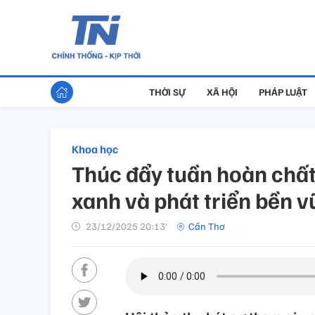
THỜI SỰ
XÃ HỘI
PHÁP LUẬT
Khoa học
Thúc đẩy tuần hoàn chất
xanh và phát triển bền 
23/12/2025 20:13’
Cần Thơ