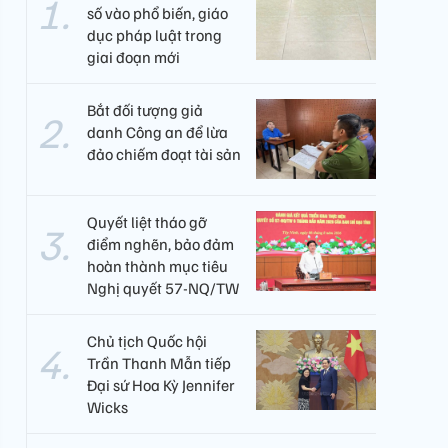
số vào phổ biến, giáo
dục pháp luật trong
giai đoạn mới
Bắt đối tượng giả
danh Công an để lừa
đảo chiếm đoạt tài sản
Quyết liệt tháo gỡ
điểm nghẽn, bảo đảm
hoàn thành mục tiêu
Nghị quyết 57-NQ/TW
Chủ tịch Quốc hội
Trần Thanh Mẫn tiếp
Đại sứ Hoa Kỳ Jennifer
Wicks