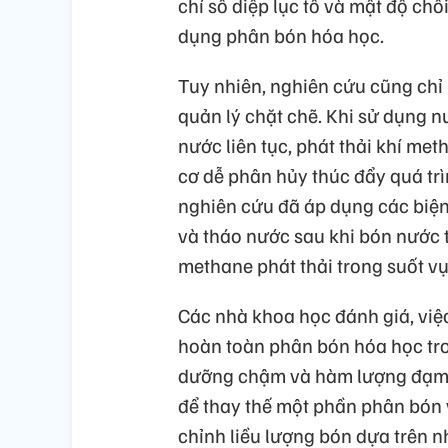
chỉ số diệp lục tố và mật độ chồ
dụng phân bón hóa học.
Tuy nhiên, nghiên cứu cũng chỉ
quản lý chặt chẽ. Khi sử dụng n
nước liên tục, phát thải khí m
cơ dễ phân hủy thúc đẩy quá tr
nghiên cứu đã áp dụng các biện
và tháo nước sau khi bón nước 
methane phát thải trong suốt vụ
Các nhà khoa học đánh giá, việc
hoàn toàn phân bón hóa học tr
dưỡng chậm và hàm lượng đạm d
để thay thế một phần phân bón v
chỉnh liều lượng bón dựa trên n