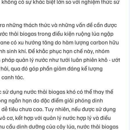
i không có sự khác biệt lớn so với nghiệm thức sử
 ra những thách thức và những vấn đề cần được
ước thải biogas trong điều kiện ruộng lúa ngập
ethane có xu hướng tăng do hàm lượng carbon hữu
ình sinh khí. Để khắc phục hạn chế này, nhóm
 pháp quản lý nước như tưới luân phiên khô - ướt
thải, qua đó góp phần giảm đáng kể lượng
 canh tác.
 sử dụng nước thải biogas khó có thể thay thế
ong ngắn hạn do đặc điểm giải phóng dinh
ễ tiêu chưa cao. Tuy nhiên, nếu được sử dụng
ô cơ, kết hợp với quản lý nước hợp lý và điều
hu cầu dinh dưỡng của cây lúa, nước thải biogas