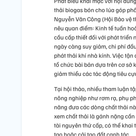
Phát biểu khai mạc với nội dun
thải biogas bón cho lúa góp phầ
Nguyễn Văn Công (Hội Bảo vệ t
nêu quan điểm: Kinh tế tuần ho
cầu cấp thiết đối với phát triể
ngày càng suy giảm, chi phí đầ
phát thải khí nhà kính. Việc tận
tổ chức bài bản dựa trên cơ sở k
giảm thiểu các tác động tiêu cự
Tại hội thảo, nhiều tham luận t
nông nghiệp như rơm rạ, phụ ph
năng đưa các dòng chất thải này 
xem chất thải là gánh nặng cần 
tài nguyên thứ cấp, có thể khai
tạo hoặc cải tạo đất canh tác.