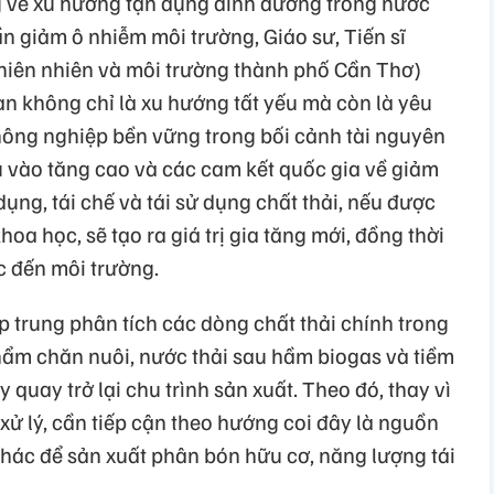
g về xu hướng tận dụng dinh dưỡng trong nước
n giảm ô nhiễm môi trường, Giáo sư, Tiến sĩ
hiên nhiên và môi trường thành phố Cần Thơ)
àn không chỉ là xu hướng tất yếu mà còn là yêu
n nông nghiệp bền vững trong bối cảnh tài nguyên
u vào tăng cao và các cam kết quốc gia về giảm
 dụng, tái chế và tái sử dụng chất thải, nếu được
hoa học, sẽ tạo ra giá trị gia tăng mới, đồng thời
c đến môi trường.
ập trung phân tích các dòng chất thải chính trong
ẩm chăn nuôi, nước thải sau hầm biogas và tiềm
quay trở lại chu trình sản xuất. Theo đó, thay vì
xử lý, cần tiếp cận theo hướng coi đây là nguồn
 thác để sản xuất phân bón hữu cơ, năng lượng tái