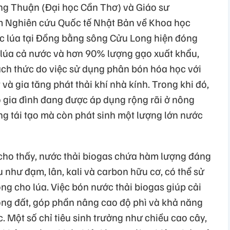
ng Thuận (Đại học Cần Thơ) và Giáo sư
Nghiên cứu Quốc tế Nhật Bản về Khoa học
c lúa tại Đồng bằng sông Cửu Long hiện đóng
lúa cả nước và hơn 90% lượng gạo xuất khẩu,
ách thức do việc sử dụng phân bón hóa học với
và gia tăng phát thải khí nhà kính. Trong khi đó,
 gia đình đang được áp dụng rộng rãi ở nông
ng tái tạo mà còn phát sinh một lượng lớn nước
cho thấy, nước thải biogas chứa hàm lượng đáng
u như đạm, lân, kali và carbon hữu cơ, có thể sử
g cho lúa. Việc bón nước thải biogas giúp cải
ong đất, góp phần nâng cao độ phì và khả năng
. Một số chỉ tiêu sinh trưởng như chiều cao cây,