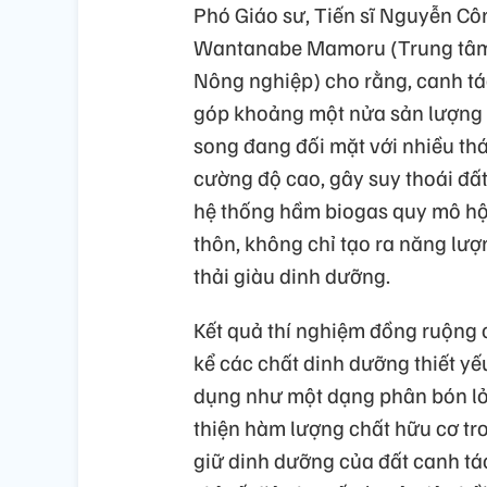
Phó Giáo sư, Tiến sĩ Nguyễn Cô
Wantanabe Mamoru (Trung tâm 
Nông nghiệp) cho rằng, canh tá
góp khoảng một nửa sản lượng 
song đang đối mặt với nhiều th
cường độ cao, gây suy thoái đất 
hệ thống hầm biogas quy mô hộ
thôn, không chỉ tạo ra năng lượ
thải giàu dinh dưỡng.
Kết quả thí nghiệm đồng ruộng 
kể các chất dinh dưỡng thiết yế
dụng như một dạng phân bón lỏn
thiện hàm lượng chất hữu cơ tr
giữ dinh dưỡng của đất canh tác