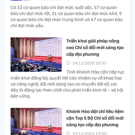
Có 33 cơ quan báo chí đạt mức xuất sắc, 57 cơ quan
báo chí đạt mức tốt, 31 cơ quan báo chí đạt mức khá, 9
cơ quan báo chí đạt mức trung bình và 47 cơ quan báo
chí đạt mức yếu.
Triển khai giải pháp nâng
cao Chỉ số đổi mới sáng tạo
cấp địa phương
19/12/2025 20:31’
Tỉnh Khánh Hòa cần tiếp tục
triển khai đồng bộ, quyết liệt các nhiệm vụ về khoa học
và công nghệ, đổi mới sáng tạo và chuyển đổi số, coi
đây là động lực then chốt cho phát triển kinh tế – xã hội
bền vững.
Khánh Hòa đặt chỉ tiêu tiệm
cận Top 5 Bộ Chỉ số đổi mới
sáng tạo cấp địa phương
19/12/2025 19:05’