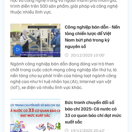
học và công nghệ trong và ngoài thành phố tham gia,
trình diễn trên 500 sản phẩm, giải pháp và công nghệ
thuộc nhiều lĩnh vực.
Công nghiệp bán dẫn - Nền
tảng chiến lược để Việt
Nam bứt phá trong kỷ
nguyên số
20/12/2025 10:00’
Ngành công nghiệp bán dẫn đang đóng vai trò then
chốt trong cuộc cách mạng công nghiệp lần thứ tư, là
nền tảng cho sự phát triển của hàng loạt ngành công
nghệ cao như trí tuệ nhân tạo (AI), Internet vạn vật
(IoT), xe điện và nhiều lĩnh vực khác.
Bức tranh chuyển đổi số
báo chí 2025: Cả nước có
33 cơ quan báo chí đạt mức
xuất sắc
19/12/2025 20:42’