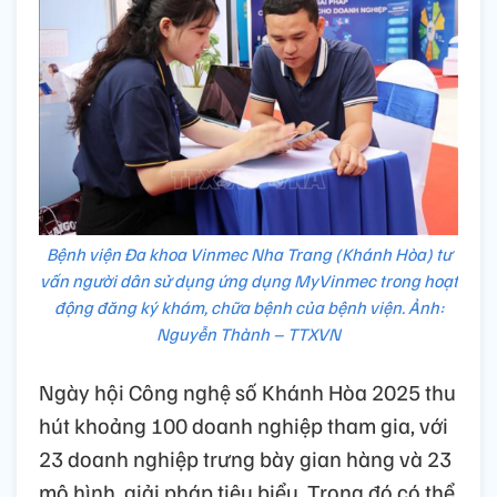
Bệnh viện Đa khoa Vinmec Nha Trang (Khánh Hòa) tư
vấn người dân sử dụng ứng dụng MyVinmec trong hoạt
động đăng ký khám, chữa bệnh của bệnh viện. Ảnh:
Nguyễn Thành – TTXVN
Ngày hội Công nghệ số Khánh Hòa 2025 thu
hút khoảng 100 doanh nghiệp tham gia, với
23 doanh nghiệp trưng bày gian hàng và 23
mô hình, giải pháp tiêu biểu. Trong đó có thể