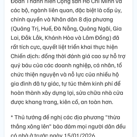
Đoàn Thanh niên Cộng sản Hồ Chí Minh và
các bộ, ngành liên quan, đặc biệt là cấp ủy,
chính quyền và Nhân dân 8 địa phương
(Quảng Trị, Huế, Đà Nẵng, Quảng Ngãi, Gia
Lai, Đắk Lắk, Khánh Hòa và Lâm Đồng) đã
rất tích cực, quyết liệt triển khai thực hiện
Chiến dịch; đồng thời đánh giá cao sự hỗ trợ
quý báu của các doanh nghiệp, cá nhân, tổ
chức thiện nguyện và nỗ lực của nhiều hộ
gia đình đã tự giác, tự túc thêm kinh phí để
hoàn thành xây dựng lại, sửa chữa nhà cửa
được khang trang, kiên cố, an toàn hơn.
* Thủ tướng đề nghị các địa phương "thừa
thắng xông lên" bảo đảm mọi người dân đều
có nhà ở trước ngày 15/01/2026