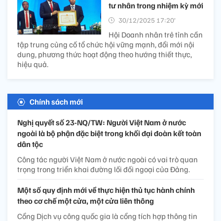
tư nhân trong nhiệm kỳ mới
30/12/2025 17:20’
Hội Doanh nhân trẻ tỉnh cần
tập trung củng cố tổ chức hội vững mạnh, đổi mới nội
dung, phương thức hoạt động theo hướng thiết thực,
hiệu quả.
Chính sách mới
Nghị quyết số 23-NQ/TW: Người Việt Nam ở nước
ngoài là bộ phận đặc biệt trong khối đại đoàn kết toàn
dân tộc
Công tác người Việt Nam ở nước ngoài có vai trò quan
trọng trong triển khai đường lối đối ngoại của Đảng.
Một số quy định mới về thực hiện thủ tục hành chính
theo cơ chế một cửa, một cửa liên thông
Cổng Dịch vụ công quốc gia là cổng tích hợp thông tin