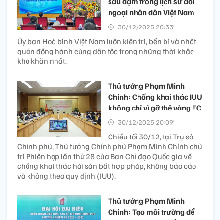
sâu đậm trong lịch sử đối
ngoại nhân dân Việt Nam
30/12/2025 20:33’
Ủy ban Hoà bình Việt Nam luôn kiên trì, bền bỉ và nhất
quán đồng hành cùng dân tộc trong những thời khắc
khó khăn nhất.
Thủ tướng Phạm Minh
Chính: Chống khai thác IUU
không chỉ vì gỡ thẻ vàng EC
30/12/2025 20:09’
Chiều tối 30/12, tại Trụ sở
Chính phủ, Thủ tướng Chính phủ Phạm Minh Chính chủ
trì Phiên họp lần thứ 28 của Ban Chỉ đạo Quốc gia về
chống khai thác hải sản bất hợp pháp, không báo cáo
và không theo quy định (IUU).
Thủ tướng Phạm Minh
Chính: Tạo môi trường để