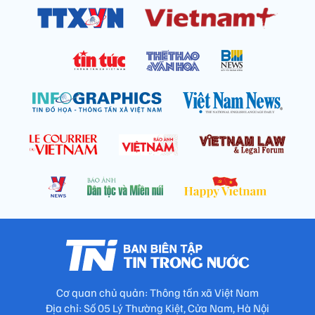
Cơ quan chủ quản: Thông tấn xã Việt Nam
Địa chỉ: Số 05 Lý Thường Kiệt, Cửa Nam, Hà Nội