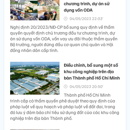
chương trình, dự án sử
dụng vốn ODA
04/05/2023 22:03’
Nghị định 20/2023/NĐ-CP bổ sung quy định về thẩm
quyền quyết định chủ trương đầu tư chương trình, dự
án sử dụng vốn ODA, vốn vay ưu đãi thuộc thẩm quyền
Bộ trưởng, người đứng đầu cơ quan chủ quản và Hội
đồng nhân dân cấp tỉnh.
Điều chỉnh, bổ sung một số
khu công nghiệp trên địa
bàn Thành phố Hồ Chí Minh
04/05/2023 20:50’
Thành phố Hồ Chí Minh
trình cấp có thẩm quyền phê duyệt theo quy định của
pháp luật về quy hoạch và pháp luật về đất đai, trong
đó lưu ý đảm bảo chỉ tiêu sử dụng đất của các khu công
nghiệp trên địa bàn Thành phố.