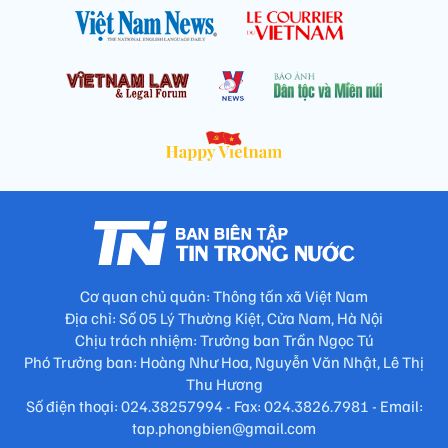
Cơ quan chủ quản: Thông tấn xã Việt Nam
Địa chỉ: Số 05 Lý Thường Kiệt, Cửa Nam, Hà Nội
Chịu trách nhiệm: Trưởng ban Trần Ngọc Tú
Phó Trưởng ban: Hoàng Như Hoa, Nguyễn Văn Nhật, Lê Thị
Thu Hương
Số điện thoại: 024.38257994 - Fax: 024.3826.7981 - Email:
tap.phongbien@gmail.com