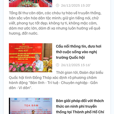
26/12/2025 15:20’
Tổng Bí thư căn dặn, các cháu tự hào về truyền thống,
bản sắc văn hóa dân tộc mình; giữ gìn tiếng nói, chữ
viết, phong tục tốt đẹp; không tự ti, không mặc cảm,
dám mơ ước lớn, dám đi xa nhưng luôn hướng về quê
hương, đất nước.
Cầu nối thông tin, đưa hơi
thở cuộc sống vào nghị
trường Quốc hội
26/12/2025 15:16’
Thời gian tới, Đoàn đại biểu
Quốc hội tỉnh Đồng Tháp xác định rõ phương châm
hành động "Bản lĩnh - Trí tuệ - Chuyên nghiệp - Gần
dân - Vì dân".
Bàn giải pháp đối với thách
thức an ninh phi truyền
thống tại Thành phố Hồ Chí