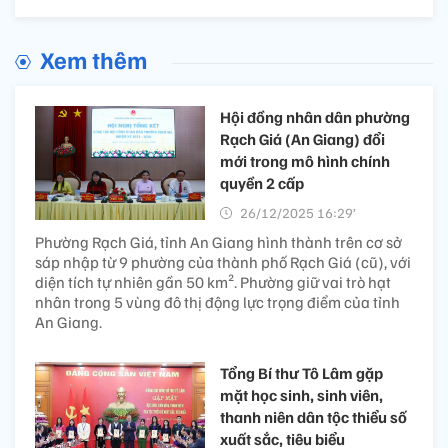
Xem thêm
Hội đồng nhân dân phường
Rạch Giá (An Giang) đổi
mới trong mô hình chính
quyền 2 cấp
26/12/2025 16:29’
Phường Rạch Giá, tỉnh An Giang hình thành trên cơ sở
sáp nhập từ 9 phường của thành phố Rạch Giá (cũ), với
diện tích tự nhiên gần 50 km². Phường giữ vai trò hạt
nhân trong 5 vùng đô thị động lực trọng điểm của tỉnh
An Giang.
Tổng Bí thư Tô Lâm gặp
mặt học sinh, sinh viên,
thanh niên dân tộc thiểu số
xuất sắc, tiêu biểu