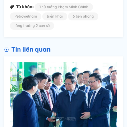
Từ khóa:
Thủ tướng Phạm Minh Chính
Petrovietnam
triển khai
6 tiên phong
tăng trưởng 2 con số
Tin liên quan