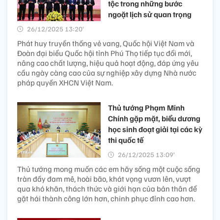
tộc trong những bước
ngoặt lịch sử quan trọng
26/12/2025 13:20’
Phát huy truyền thống vẻ vang, Quốc hội Việt Nam và
Đoàn đại biểu Quốc hội tỉnh Phú Thọ tiếp tục đổi mới,
nâng cao chất lượng, hiệu quả hoạt động, đáp ứng yêu
cầu ngày càng cao của sự nghiệp xây dựng Nhà nước
pháp quyền XHCN Việt Nam.
Thủ tướng Phạm Minh
Chính gặp mặt, biểu dương
học sinh đoạt giải tại các kỳ
thi quốc tế
26/12/2025 13:09’
Thủ tướng mong muốn các em hãy sống một cuộc sống
tràn đầy đam mê, hoài bão, khát vọng vươn lên, vượt
qua khó khăn, thách thức và giới hạn của bản thân để
gặt hái thành công lớn hơn, chinh phục đỉnh cao hơn.