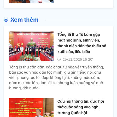
Xem thêm
Tổng Bí thư Tô Lâm gặp
mặt học sinh, sinh viên,
thanh niên dân tộc thiểu số
xuất sắc, tiêu biểu
26/12/2025 15:20’
Tổng Bí thư căn dặn, các cháu tự hào về truyền thống,
bản sắc văn hóa dân tộc mình; giữ gìn tiếng nói, chữ
viết, phong tục tốt đẹp; không tự ti, không mặc cảm,
dám mơ ước lớn, dám đi xa nhưng luôn hướng về quê
hương, đất nước.
Cầu nối thông tin, đưa hơi
thở cuộc sống vào nghị
trường Quốc hội