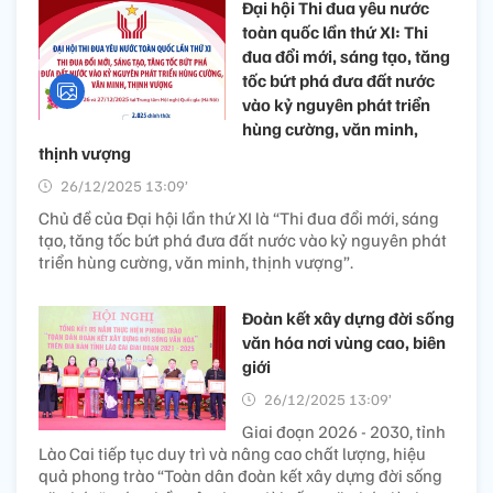
Đại hội Thi đua yêu nước
toàn quốc lần thứ XI: Thi
đua đổi mới, sáng tạo, tăng
tốc bứt phá đưa đất nước
vào kỷ nguyên phát triển
hùng cường, văn minh,
thịnh vượng
26/12/2025 13:09’
Chủ đề của Đại hội lần thứ XI là “Thi đua đổi mới, sáng
tạo, tăng tốc bứt phá đưa đất nước vào kỷ nguyên phát
triển hùng cường, văn minh, thịnh vượng”.
Đoàn kết xây dựng đời sống
văn hóa nơi vùng cao, biên
giới
26/12/2025 13:09’
Giai đoạn 2026 - 2030, tỉnh
Lào Cai tiếp tục duy trì và nâng cao chất lượng, hiệu
quả phong trào “Toàn dân đoàn kết xây dựng đời sống