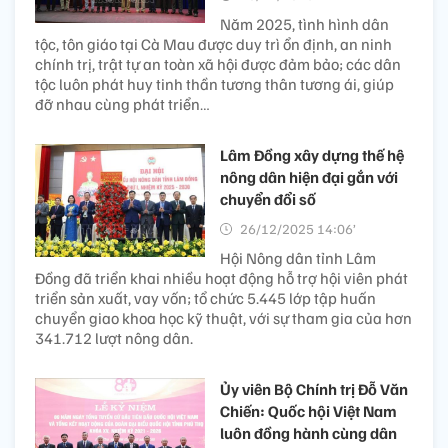
Năm 2025, tình hình dân
tộc, tôn giáo tại Cà Mau được duy trì ổn định, an ninh
chính trị, trật tự an toàn xã hội được đảm bảo; các dân
tộc luôn phát huy tinh thần tương thân tương ái, giúp
đỡ nhau cùng phát triển…
Lâm Đồng xây dựng thế hệ
nông dân hiện đại gắn với
chuyển đổi số
26/12/2025 14:06’
Hội Nông dân tỉnh Lâm
Đồng đã triển khai nhiều hoạt động hỗ trợ hội viên phát
triển sản xuất, vay vốn; tổ chức 5.445 lớp tập huấn
chuyển giao khoa học kỹ thuật, với sự tham gia của hơn
341.712 lượt nông dân.
Ủy viên Bộ Chính trị Đỗ Văn
Chiến: Quốc hội Việt Nam
luôn đồng hành cùng dân