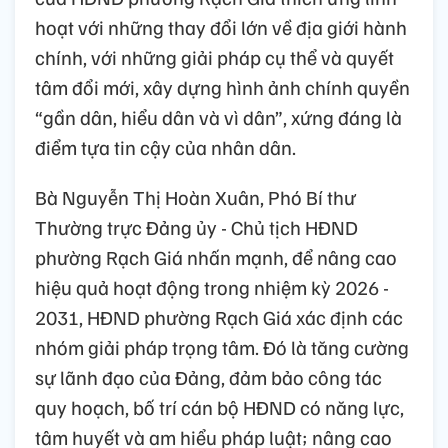
hoạt với những thay đổi lớn về địa giới hành
chính, với những giải pháp cụ thể và quyết
tâm đổi mới, xây dựng hình ảnh chính quyền
“gần dân, hiểu dân và vì dân”, xứng đáng là
điểm tựa tin cậy của nhân dân.
Bà Nguyễn Thị Hoàn Xuân, Phó Bí thư
Thường trực Đảng ủy - Chủ tịch HĐND
phường Rạch Giá nhấn mạnh, để nâng cao
hiệu quả hoạt động trong nhiệm kỳ 2026 -
2031, HĐND phường Rạch Giá xác định các
nhóm giải pháp trọng tâm. Đó là tăng cường
sự lãnh đạo của Đảng, đảm bảo công tác
quy hoạch, bố trí cán bộ HĐND có năng lực,
tâm huyết và am hiểu pháp luật; nâng cao