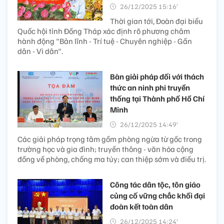
26/12/2025 15:16’
Thời gian tới, Đoàn đại biểu
Quốc hội tỉnh Đồng Tháp xác định rõ phương châm
hành động "Bản lĩnh - Trí tuệ - Chuyên nghiệp - Gần
dân - Vì dân".
Bàn giải pháp đối với thách
thức an ninh phi truyền
thống tại Thành phố Hồ Chí
Minh
26/12/2025 14:49’
Các giải pháp trọng tâm gồm phòng ngừa từ gốc trong
trường học và gia đình; truyền thông - văn hóa cộng
đồng về phòng, chống ma túy; can thiệp sớm và điều trị.
Công tác dân tộc, tôn giáo
củng cố vững chắc khối đại
đoàn kết toàn dân
26/12/2025 14:24’